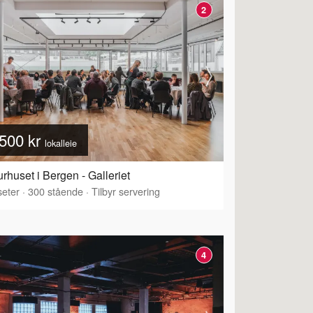
2
500 kr
lokalleie
urhuset i Bergen - Galleriet
eter
·
300
stående
·
Tilbyr servering
4