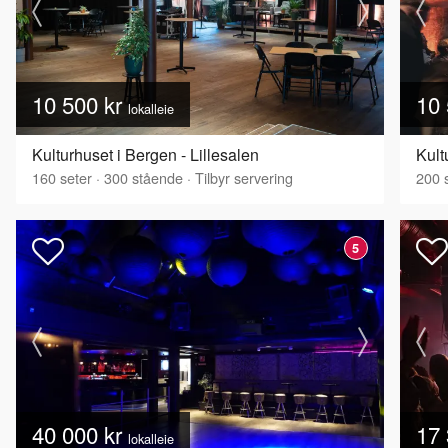
10 500 kr
10 
lokalleie
Kulturhuset i Bergen - Lillesalen
Kult
160
seter
·
300
stående
·
Tilbyr servering
200
s
5
40 000 kr
17 
lokalleie