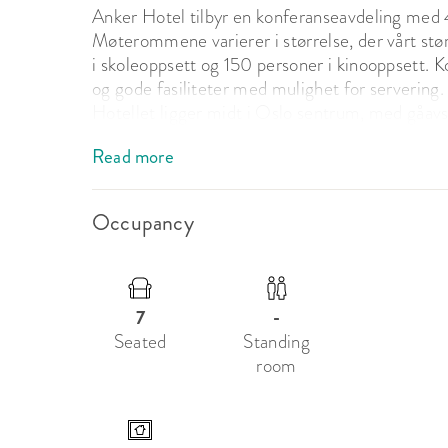
Anker Hotel tilbyr en konferanseavdeling med
Møterommene varierer i størrelse, der vårt størs
i skoleoppsett og 150 personer i kinooppsett. 
og gode fasiliteter med mulighet for servering.

Hotellet ligger midt i Oslo sentrum, med gåavs
gode parkeringsmuligheter.

Read more
Våre møtelokaler:

Moderne og lyse rom.

Occupancy
Store vindusflater som gir mye lys og behageli
Konferanserommene er utstyrt med: Flip-over 
7
-
Seated
Standing
room