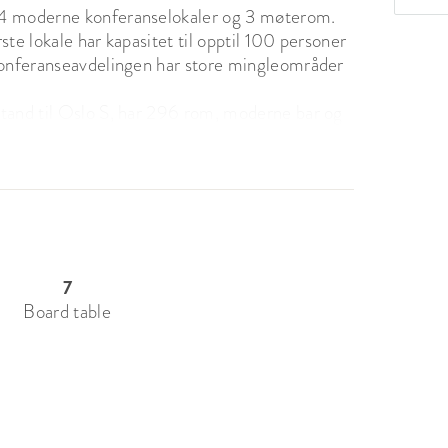
 4 moderne konferanselokaler og 3 møterom. 
te lokale har kapasitet til opptil 100 personer 
Konferanseavdelingen har store mingleområder 
tand til Oslo S, har 296 rom, moderne bar og 
g atmosfære.

med tusjer, konferanseblokk m/penn, 
7
Board table