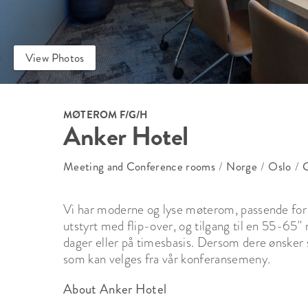
View Photos
MØTEROM F/G/H
Anker Hotel
Meeting and Conference rooms
/
Norge
/
Oslo
/
G
Vi har moderne og lyse møterom, passende for 
utstyrt med flip-over, og tilgang til en 55-65'
dager eller på timesbasis. Dersom dere ønsker ser
som kan velges fra vår konferansemeny.
About Anker Hotel