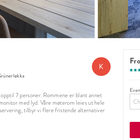
Fr
rünerløkka
Even
opptil 7 personer. Rommene er blant annet 
Ch
' monitor med lyd. Våre møterom leies ut hele 
vering, tilbyr vi flere fristende alternativer 