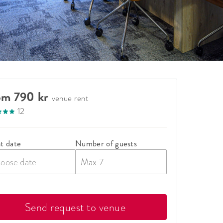
om 790 kr
venue rent
12
t date
Number of guests
oose date
Send request to venue