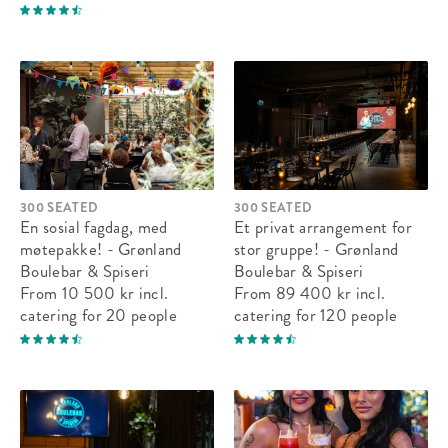
300 SEATED
300 SEATED
En sosial fagdag, med
Et privat arrangement for
møtepakke! - Grønland
stor gruppe! - Grønland
Boulebar & Spiseri
Boulebar & Spiseri
From 10 500 kr
incl.
From 89 400 kr
incl.
catering
for 20 people
catering
for 120 people