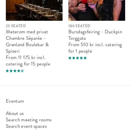
25 SEATED
180 SEATED
Møterom med privat
Bursdagsfeiring - Duckpin
Chambre Séparée -
Torggata
Grønland Boulebar &
From 510 kr
incl. catering
Spiseri
for 1 people
From 11 175 kr
incl.
catering
for 15 people
Eventum
About us
Search meeting rooms
Search event spaces