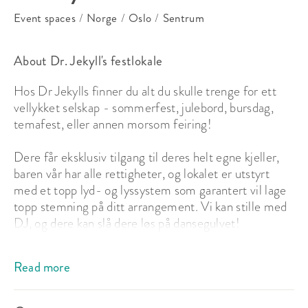
Event spaces
/
Norge
/
Oslo
/
Sentrum
About Dr. Jekyll's festlokale 
Hos Dr Jekylls finner du alt du skulle trenge for ett 
vellykket selskap - sommerfest, julebord, bursdag, 
temafest, eller annen morsom feiring! 

Dere får eksklusiv tilgang til deres helt egne kjeller, 
baren vår har alle rettigheter, og lokalet er utstyrt 
med et topp lyd- og lyssystem som garantert vil lage 
topp stemning på ditt arrangement. Vi kan stille med 
DJ, og dere kan slå dere løs på dansegulvet! 

Vi har to gode billiardbord dere også kan benytte i 
Read more
løpet av kvelden. Ved mingling er det en kapasitet på 
275 stående / 180 sittende på hele lokalet, og 175 
stående / 120 sittende i kjelleren.
