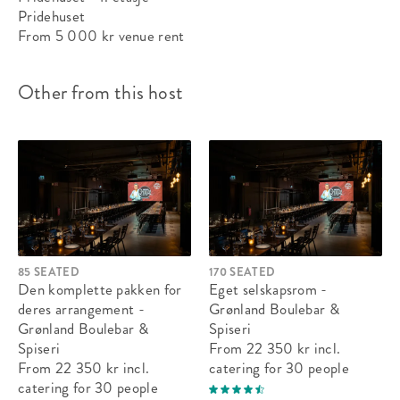
Pridehuset
From 5 000 kr
venue rent
Other from this host
85 SEATED
170 SEATED
Den komplette pakken for
Eget selskapsrom -
deres arrangement -
Grønland Boulebar &
Grønland Boulebar &
Spiseri
Spiseri
From 22 350 kr
incl.
From 22 350 kr
incl.
catering
for 30 people
catering
for 30 people