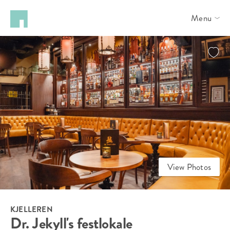
Menu
View Photos
KJELLEREN
Dr. Jekyll's festlokale