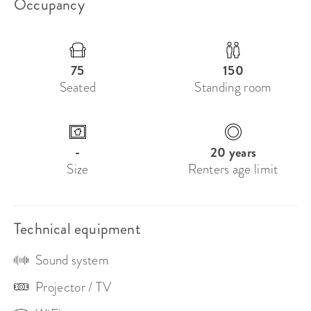
Occupancy
Du finner oss midt i lysløypa av utesteder, Midy 
imellom Nationalteateret, Aker Brygge og Karl 
Johans Gate. 

75
150
Seated
Standing room
Ved ønske legger vi til rette med catering mat. Se 
vedlegg for forslag menyer. 

Vi sees! 
-
20 years
Size
Renters age limit
Technical equipment
Sound system
Projector / TV