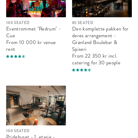
100 SEATED
85 SEATED
Eventrommet "Redrum" -
Den komplette pakken for
Cue
deres arrangement -
From 10 000 kr
venue
Grønland Boulebar &
rent
Spiseri
From 22 350 kr
incl.
catering
for 30 people
100 SEATED
Pridehuset - 1. etasje -