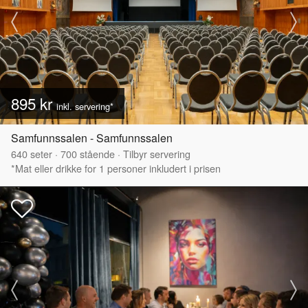
895 kr
inkl. servering*
Samfunnssalen - Samfunnssalen
640
seter
·
700
stående
·
Tilbyr servering
*Mat eller drikke for 1 personer inkludert i prisen