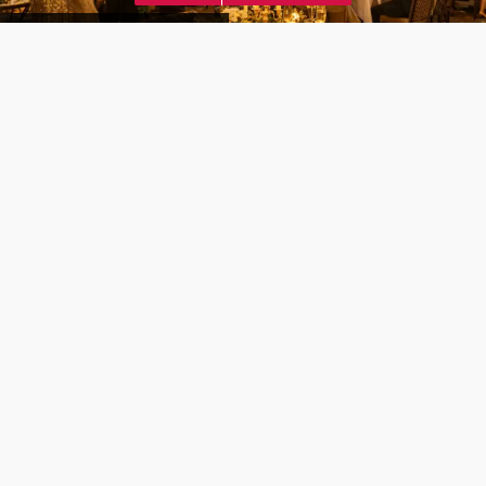
29 800 kr
inkl. servering*
Mangelsgården - Historiske selskaplokaler i Oslo sentrum
100
seter
·
150
stående
·
Medbrakt mat tillatt
·
Tilbyr servering
*Mat eller drikke for 40 personer inkludert i prisen
10 000 kr