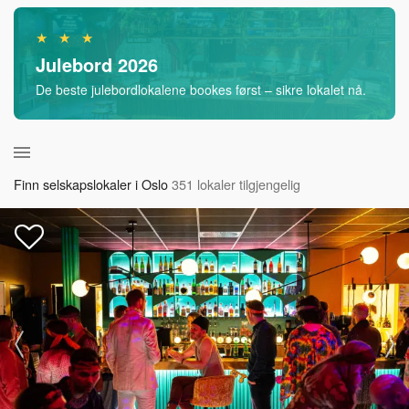
★ ★ ★
Julebord 2026
De beste julebordlokalene bookes først – sikre lokalet nå.
Finn selskapslokaler i Oslo
351 lokaler tilgjengelig