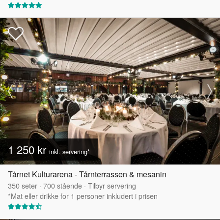
1 250 kr
inkl. servering*
Tårnet Kulturarena - Tårnterrassen & mesanin
350
seter
·
700
stående
·
Tilbyr servering
*Mat eller drikke for 1 personer inkludert i prisen