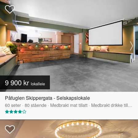
9 900 kr
lokalleie
Påfuglen Skippergata - Selskapslokale
60
seter
·
80
stående
·
Medbrakt mat tillatt
·
Medbrakt drikke tillatt
·