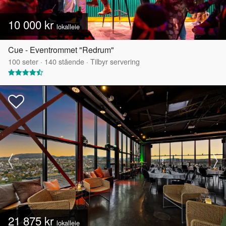
10 000 kr
lokalleie
Cue - Eventrommet "Redrum"
100
seter
·
140
stående
·
Tilbyr servering
21 875 kr
lokalleie