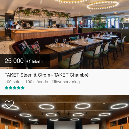
25 000 kr
lokalleie
TAKET Steen & Strøm - TAKET Chambré
100
seter
·
100
stående
·
Tilbyr servering