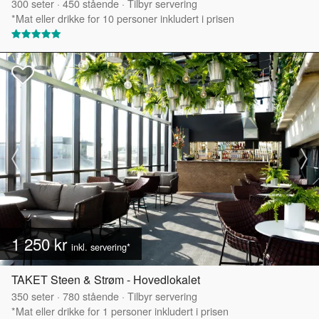
300
seter
·
450
stående
·
Tilbyr servering
*Mat eller drikke for 10 personer inkludert i prisen
1 250 kr
inkl. servering*
TAKET Steen & Strøm - Hovedlokalet
350
seter
·
780
stående
·
Tilbyr servering
*Mat eller drikke for 1 personer inkludert i prisen