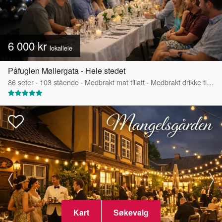
6 000 kr
lokalleie
Påfuglen Møllergata - Hele stedet
86
seter
·
103
stående
·
Medbrakt mat tillatt
·
Medbrakt drikke tillatt
Kart
Søkevalg