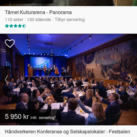
Tårnet Kulturarena - Panorama
110
seter
·
130
stående
·
Tilbyr servering
5 950 kr
inkl. servering*
Håndverkeren Konferanse og Selskapslokaler - Festsalen