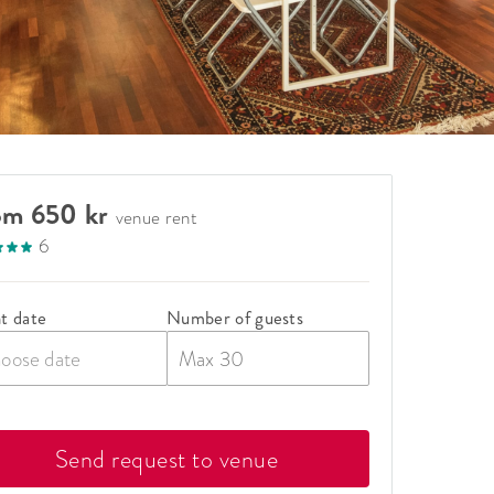
om 650 kr
venue rent
6
t date
Number of guests
oose date
Send request to venue