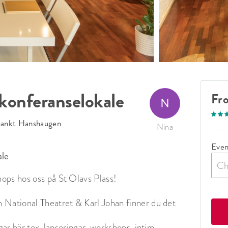
 konferanselokale
Fr
ankt Hanshaugen
Nina
Even
ale
Ch
ps hos oss på St Olavs Plass! 

 National Theatret & Karl Johan finner du det 
gar här tex. lanseringar, workshops, intim 