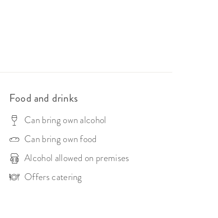
tt på lokalet før du bestemmer deg for å holde 
lokale för inspiration.

Food and drinks
Can bring own alcohol
Can bring own food
Alcohol allowed on premises
Offers catering