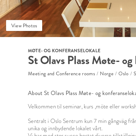
View Photos
MØTE- OG KONFERANSELOKALE
St Olavs Plass Møte- og
Meeting and Conference rooms
/
Norge
/
Oslo
/
S
About St Olavs Plass Møte- og konferanselok
Velkommen til seminar, kurs ,möte eller worksho
Sentralt i Oslo Sentrum kun 7 min gångväg från
unika og innbydende lokalet vårt. 

Vi har med stor succe hostat diverse tillställnin