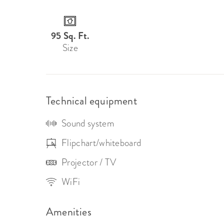
(PS: Vi lar deg gjerne komme innom og ta en ti
arrangementet ditt her.)

95 Sq. Ft.
Se gärna vår Instagram konto @stolavsplassevent
Size
Technical equipment
Sound system
Flipchart/whiteboard
Projector / TV
WiFi
Amenities