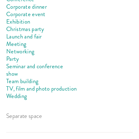
Corporate dinner
Seated:
110
Corporate event
Standing room:
130
Exhibition
Christmas party
Launch and fair
Suits:
Event, Meeting
Meeting
From 21 875 kr
venue rent
Networking
Party
Seminar and conference
show
Team building
TV, film and photo production
Wedding
Separate space
Sky Lounge
Seated:
80