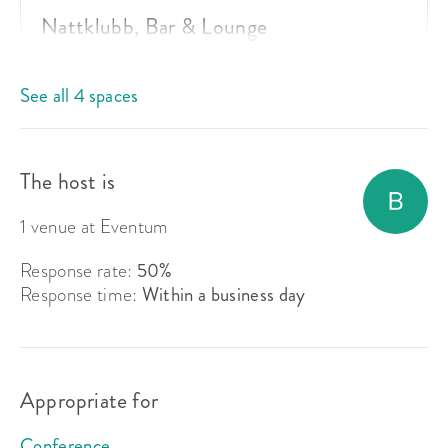
Nattklubb, Bar & Lounge
Seated:
150
See all 4 spaces
Standing room:
350
Suits:
Event, Meeting
The host is
From 14 999 kr
venue rent
1 venue at Eventum
Response rate:
50%
Response time:
Within a business day
Appropriate for
Panorama
Conference