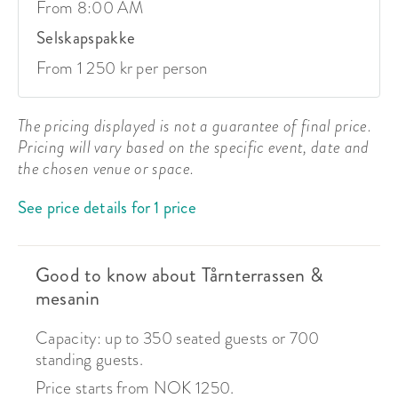
From 8:00 AM
mat og drikke ikke er tillatt.

Selskapspakke
- Moderne utstyr: Tårnet er utstyrt med toppmoderne 
lyd-, lys- og sceneteknologi for å sikre en 
From 1 250 kr per person
uforglemmelig opplevelse.

Regler og begrensninger:

The pricing displayed is not a guarantee of final price.
Pricing will vary based on the specific event, date and
- Aldersgrense: For private arrangementer er 
the chosen venue or space.
aldersgrensen 25 år for booking.

See price details for 1 price
- Kreativ frihet: Kun fantasien setter grensene for hva 
vi kan gjøre med vår nye venue.

Good to know about Tårnterrassen &
Planlegg ditt neste arrangement på Tårnet, Oslos nye 
kulturarena. Kontakt oss i dag for mer informasjon og 
mesanin
booking, og la oss hjelpe deg med å skape et 
Capacity: up to 350 seated guests or 700
spektakulært arrangement.
standing guests.
Price starts from NOK 1250.