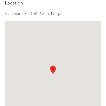
Location
Standing room:
100
Kabelgata 51, 0581 Oslo, Norge
Suits:
Event, Meeting
From 6 300 kr
venue rent