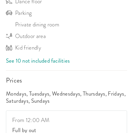
Dance floor
Ta kontakt med oss, så hjelper vi deg med ditt neste 
arrangement. 

Parking
Private dining room
Outdoor area
Kid friendly
See 10 not included facilities
Prices
Mondays, Tuesdays, Wednesdays, Thursdays, Fridays,
Saturdays, Sundays
From 12:00 AM
Full by out