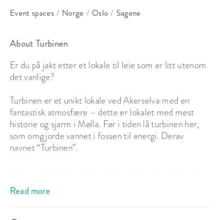
Event spaces
/
Norge
/
Oslo
/
Sagene
About Turbinen
Er du på jakt etter et lokale til leie som er litt utenom 
det vanlige? 

Turbinen er et unikt lokale ved Akerselva med en 
fantastisk atmosfære – dette er lokalet med mest 
historie og sjarm i Mølla. Før i tiden lå turbinen her, 
som omgjorde vannet i fossen til energi. Derav 
navnet “Turbinen”.

Vårt unike lokale passer perfekt enten du planlegger 
en bursdagsfeiring, en intim konsert, 
Read more
bedriftspresentasjoner, et utdrikningslag, workshops, 
kickoff, barnedåp/navnedager, konfirmasjoner, 
firmafest eller feiringer av alle slag.
