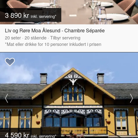
3 890 kr
inkl. servering*
Liv og Røre Moa Ålesund - Chambre Séparée
20
seter
·
20
stående
·
Tilbyr servering
*Mat eller drikke for 10 personer inkludert i prisen
4 590 kr
inkl. servering*