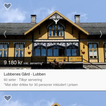
9 180 kr
inkl. servering*
Lubbenes Gård - Lubben
60
seter
·
Tilbyr servering
*Mat eller drikke for 30 personer inkludert i prisen