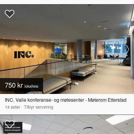
750 kr
lokalleie
INC. Valle konferanse- og møtesenter - Møterom Etterstad
14
seter
·
Tilbyr servering