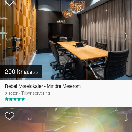
200 kr
lokalleie
Rebel Møtelokaler - Mindre Møterom
6
seter
·
Tilbyr servering