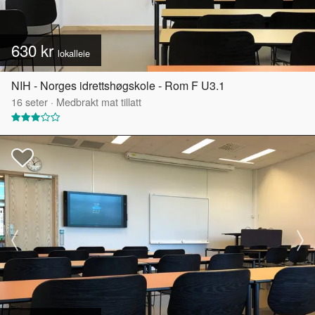
630 kr
lokalleie
NIH - Norges idrettshøgskole - Rom F U3.1
16
seter
·
Medbrakt mat tillatt