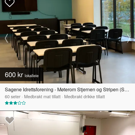
600 kr
lokalleie
Sagene Idrettsforening - Møterom Stjernen og Stripen (Samlet)
60
seter
·
Medbrakt mat tillatt
·
Medbrakt drikke tillatt