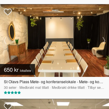
650 kr
lokalleie
St Olavs Plass Møte- og konferanselokale - Møte- og konferanselokale
30
seter
·
Medbrakt mat tillatt
·
Medbrakt drikke tillatt
·
Tilbyr servering