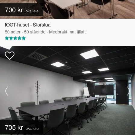
700 kr
lokalleie
IOGT-huset - Storstua
50
seter
·
50
stående
·
Medbrakt mat tillatt
705 kr
lokalleie