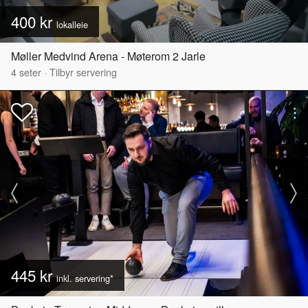
400 kr
lokalleie
Møller Medvind Arena - Møterom 2 Jarle
4
seter
·
Tilbyr servering
445 kr
inkl. servering*