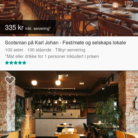
335 kr
inkl. servering*
Scotsman på Karl Johan - Fest/møte og selskaps lokale
100
seter
·
100
stående
·
Tilbyr servering
*Mat eller drikke for 1 personer inkludert i prisen