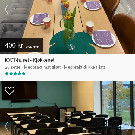
400 kr
lokalleie
IOGT-huset - Kjøkkenet
20
seter
·
Medbrakt mat tillatt
·
Medbrakt drikke tillatt