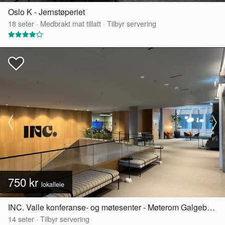
Oslo K - Jernstøperiet
18
seter
·
Medbrakt mat tillatt
·
Tilbyr servering
750 kr
lokalleie
INC. Valle konferanse- og møtesenter - Møterom Galgeberg
14
seter
·
Tilbyr servering