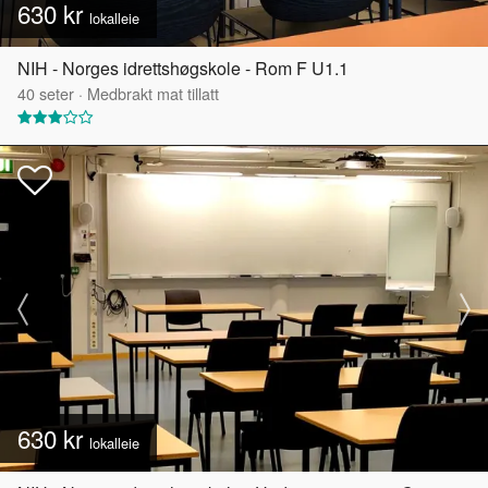
630 kr
lokalleie
NIH - Norges idrettshøgskole - Rom F U1.1
40
seter
·
Medbrakt mat tillatt
630 kr
lokalleie