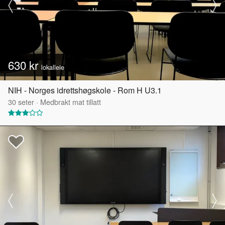
630 kr
lokalleie
NIH - Norges idrettshøgskole - Rom H U3.1
30
seter
·
Medbrakt mat tillatt