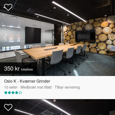
350 kr
lokalleie
Oslo K - Kværner Grinder
10
seter
·
Medbrakt mat tillatt
·
Tilbyr servering