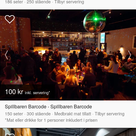
186
seter
·
250
stående
·
Tilbyr servering
100 kr
inkl. servering*
Spillbaren Barcode - Spillbaren Barcode
150
seter
·
300
stående
·
Medbrakt mat tillatt
·
Tilbyr servering
*Mat eller drikke for 1 personer inkludert i prisen