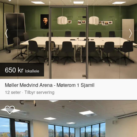
650 kr
lokalleie
Møller Medvind Arena - Møterom 1 Sjamil
12
seter
·
Tilbyr servering