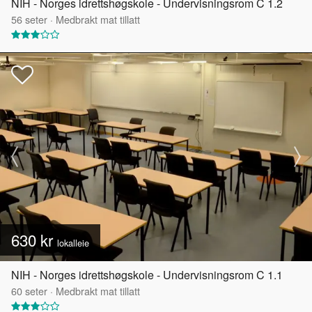
NIH - Norges idrettshøgskole - Undervisningsrom C 1.2
56
seter
·
Medbrakt mat tillatt
630 kr
lokalleie
NIH - Norges idrettshøgskole - Undervisningsrom C 1.1
60
seter
·
Medbrakt mat tillatt