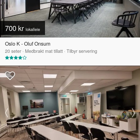
700 kr
lokalleie
Oslo K - Oluf Onsum
20
seter
·
Medbrakt mat tillatt
·
Tilbyr servering