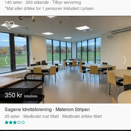
140
seter
·
200
stående
·
Tilbyr servering
*Mat eller drikke for 1 personer inkludert i prisen
350 kr
lokalleie
Sagene Idrettsforening - Møterom Stripen
25
seter
·
Medbrakt mat tillatt
·
Medbrakt drikke tillatt