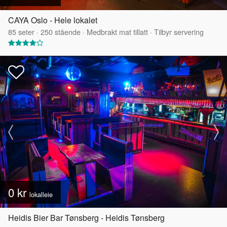
CAYA Oslo - Hele lokalet
85
seter
·
250
stående
·
Medbrakt mat tillatt
·
Tilbyr servering
0 kr
lokalleie
Heidis Bier Bar Tønsberg - Heidis Tønsberg