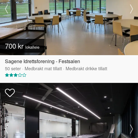
700 kr
lokalleie
Sagene Idrettsforening - Festsalen
50
seter
·
Medbrakt mat tillatt
·
Medbrakt drikke tillatt