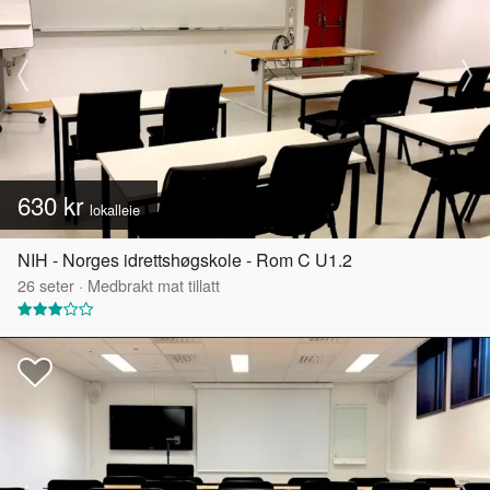
630 kr
lokalleie
NIH - Norges idrettshøgskole - Rom C U1.2
26
seter
·
Medbrakt mat tillatt