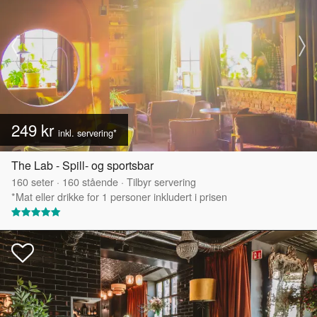
249 kr
inkl. servering*
The Lab - Spill- og sportsbar
160
seter
·
160
stående
·
Tilbyr servering
*Mat eller drikke for 1 personer inkludert i prisen