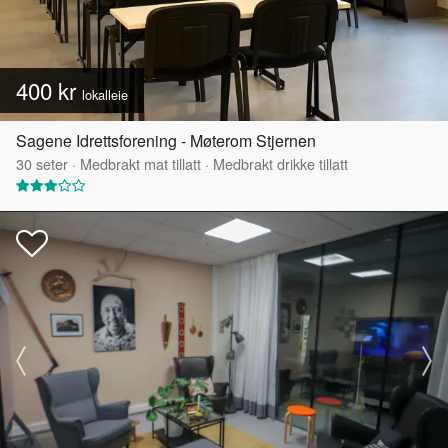
400 kr
lokalleie
Sagene Idrettsforening - Møterom Stjernen
30
seter
·
Medbrakt mat tillatt
·
Medbrakt drikke tillatt