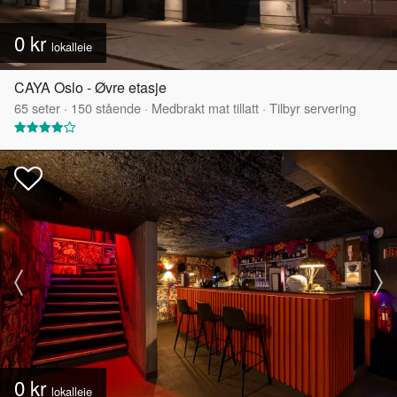
0 kr
lokalleie
CAYA Oslo - Øvre etasje
65
seter
·
150
stående
·
Medbrakt mat tillatt
·
Tilbyr servering
0 kr
lokalleie