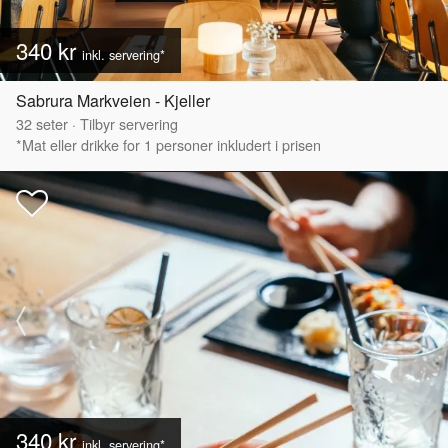
340 kr
inkl. servering*
Sabrura Markveien - Kjeller
32
seter
·
Tilbyr servering
*Mat eller drikke for 1 personer inkludert i prisen
340 kr
inkl. servering*