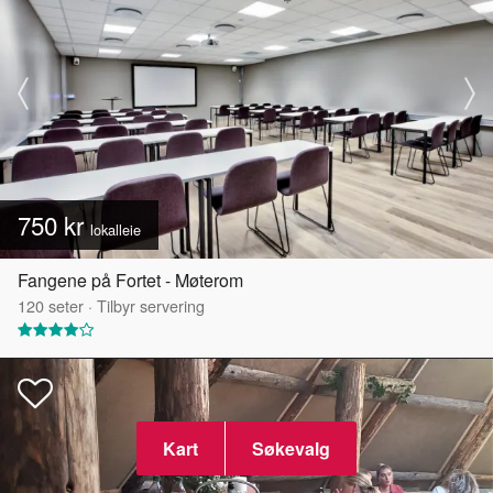
750 kr
lokalleie
Fangene på Fortet - Møterom
120
seter
·
Tilbyr servering
Kart
Søkevalg