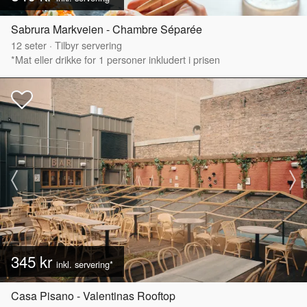
Sabrura Markveien - Chambre Séparée
12
seter
·
Tilbyr servering
*Mat eller drikke for 1 personer inkludert i prisen
345 kr
inkl. servering*
Casa Pisano - Valentinas Rooftop