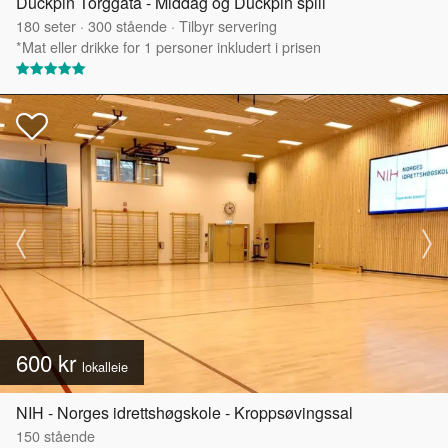
Duckpin Torggata - Middag og Duckpin spill
180
seter
·
300
stående
·
Tilbyr servering
*Mat eller drikke for 1 personer inkludert i prisen
600 kr
lokalleie
NIH - Norges idrettshøgskole - Kroppsøvingssal
150
stående