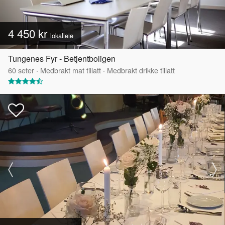
4 450 kr
lokalleie
Tungenes Fyr - Betjentboligen
60
seter
·
Medbrakt mat tillatt
·
Medbrakt drikke tillatt