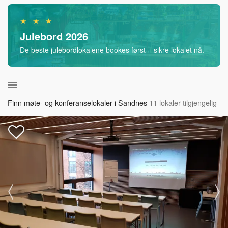
★ ★ ★
Julebord 2026
De beste julebordlokalene bookes først – sikre lokalet nå.
Finn møte- og konferanselokaler i Sandnes
11 lokaler tilgjengelig