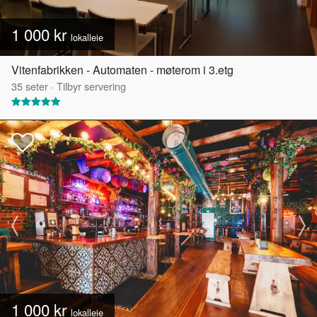
1 000 kr
lokalleie
Vitenfabrikken - Automaten - møterom i 3.etg
35
seter
·
Tilbyr servering
1 000 kr
lokalleie