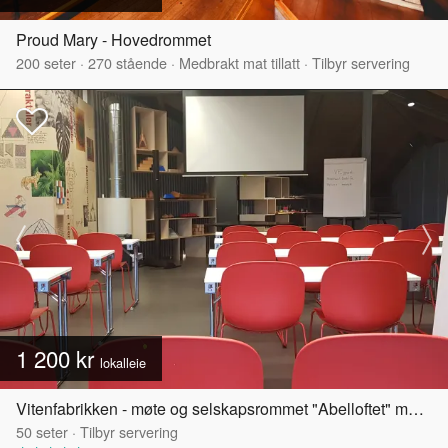
Proud Mary - Hovedrommet
200
seter
·
270
stående
·
Medbrakt mat tillatt
·
Tilbyr servering
1 200 kr
lokalleie
Vitenfabrikken - møte og selskapsrommet "Abelloftet" med egen takterrasse
50
seter
·
Tilbyr servering