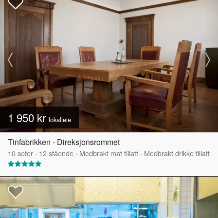
1 950 kr
lokalleie
Tinfabrikken - Direksjonsrommet
10
seter
·
12
stående
·
Medbrakt mat tillatt
·
Medbrakt drikke tillatt