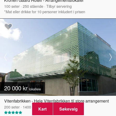
Kronen Gaard Hotell - Arrangementslokaler
100
seter
·
250
stående
·
Tilbyr servering
*Mat eller drikke for 10 personer inkludert i prisen
20 000 kr
lokalleie
Vitenfabrikken - Hele Vitenfabrikken til store arrangement
200
seter
·
1400
stående
·
Tilbyr servering
Kart
Søkevalg