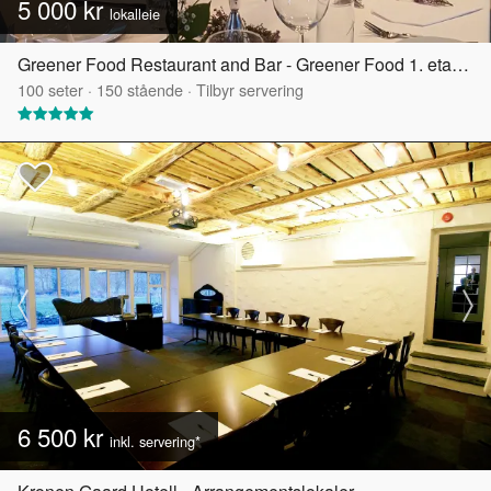
5 000 kr
lokalleie
Greener Food Restaurant and Bar - Greener Food 1. etasje
100
seter
·
150
stående
·
Tilbyr servering
6 500 kr
inkl. servering*