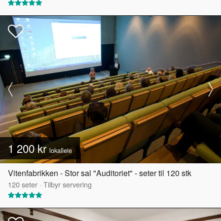
1 200 kr
lokalleie
Vitenfabrikken - Stor sal "Auditoriet" - seter til 120 stk
120
seter
·
Tilbyr servering