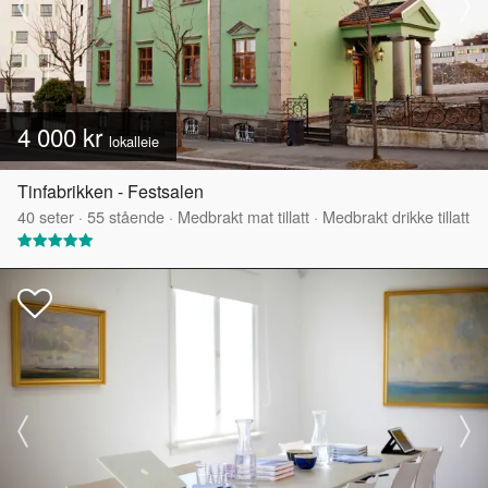
4 000 kr
lokalleie
Tinfabrikken - Festsalen
40
seter
·
55
stående
·
Medbrakt mat tillatt
·
Medbrakt drikke tillatt