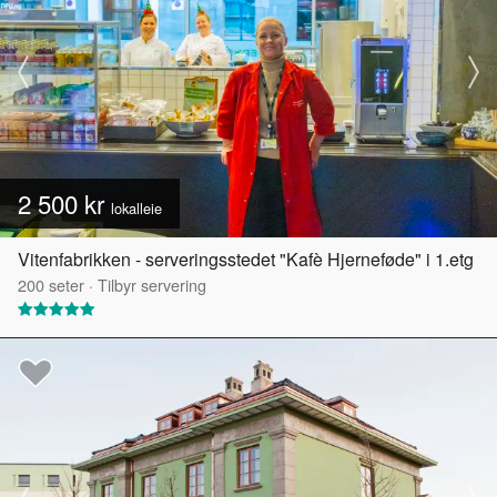
2 500 kr
lokalleie
Vitenfabrikken - serveringsstedet "Kafè Hjerneføde" i 1.etg
200
seter
·
Tilbyr servering