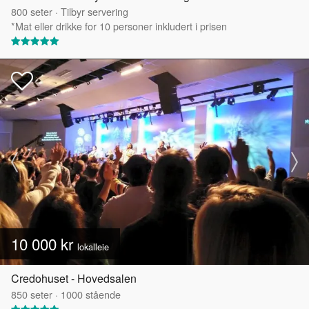
800
seter
·
Tilbyr servering
*Mat eller drikke for 10 personer inkludert i prisen
10 000 kr
lokalleie
Credohuset - Hovedsalen
850
seter
·
1000
stående