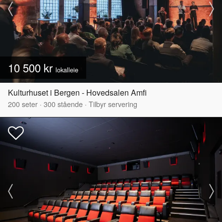
10 500 kr
lokalleie
Kulturhuset i Bergen - Hovedsalen Amfi
200
seter
·
300
stående
·
Tilbyr servering