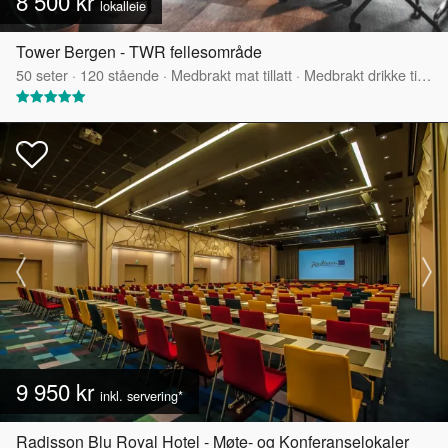
8 500 kr
lokalleie
Tower Bergen - TWR fellesområde
50
seter
·
120
stående
·
Medbrakt mat tillatt
·
Medbrakt drikke tillatt
9 950 kr
inkl. servering*
Radisson Blu Royal Hotel - Møte- og Konferanselokaler