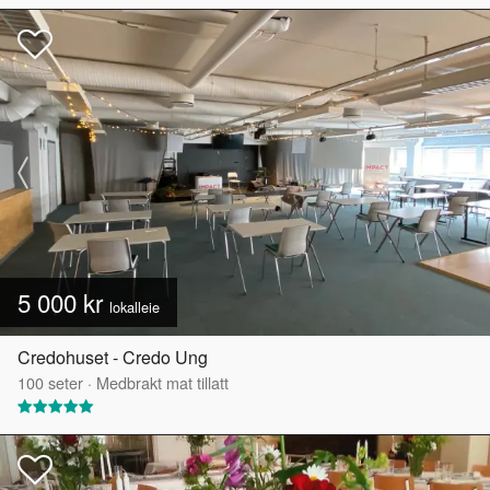
5 000 kr
lokalleie
Credohuset - Credo Ung
100
seter
·
Medbrakt mat tillatt