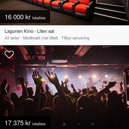
16 000 kr
lokalleie
Lagunen Kino - Liten sal
43
seter
·
Medbrakt mat tillatt
·
Tilbyr servering
17 375 kr
lokalleie