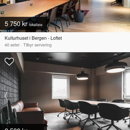
5 750 kr
lokalleie
Kulturhuset i Bergen - Loftet
40
seter
·
Tilbyr servering