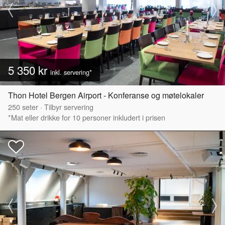
5 350 kr
inkl. servering*
Thon Hotel Bergen Airport - Konferanse og møtelokaler
250
seter
·
Tilbyr servering
*Mat eller drikke for 10 personer inkludert i prisen