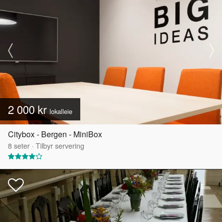
2 000 kr
lokalleie
Citybox - Bergen - MiniBox
8
seter
·
Tilbyr servering