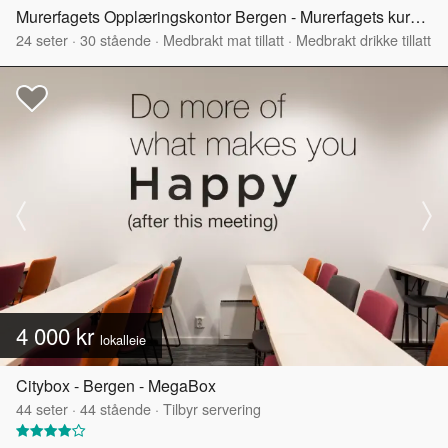
Murerfagets Opplæringskontor Bergen - Murerfagets kurs- og møtelokaler
24
seter
·
30
stående
·
Medbrakt mat tillatt
·
Medbrakt drikke tillatt
4 000 kr
lokalleie
Citybox - Bergen - MegaBox
44
seter
·
44
stående
·
Tilbyr servering