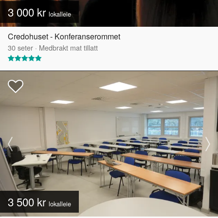
3 000 kr
lokalleie
Credohuset - Konferanserommet
30
seter
·
Medbrakt mat tillatt
3 500 kr
lokalleie