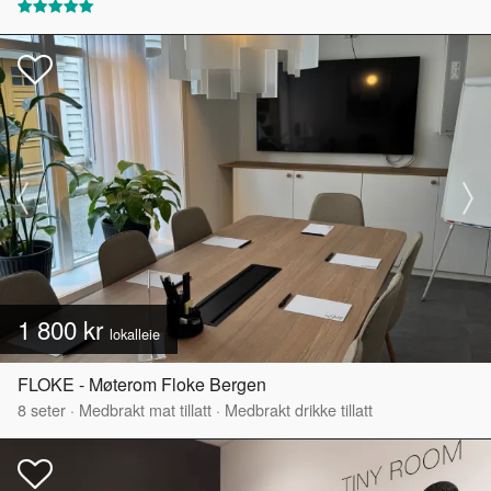
1 800 kr
lokalleie
FLOKE - Møterom Floke Bergen
8
seter
·
Medbrakt mat tillatt
·
Medbrakt drikke tillatt