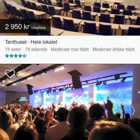
2 950 kr
lokalleie
Tenthuset - Hele lokalet
75
seter
·
75
stående
·
Medbrakt mat tillatt
·
Medbrakt drikke tillatt