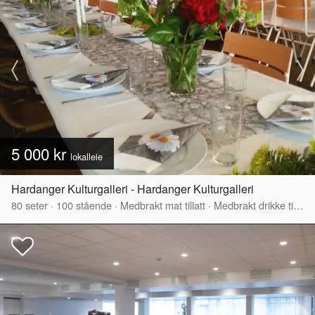
5 000 kr
lokalleie
Hardanger Kulturgalleri - Hardanger Kulturgalleri
80
seter
·
100
stående
·
Medbrakt mat tillatt
·
Medbrakt drikke tillatt