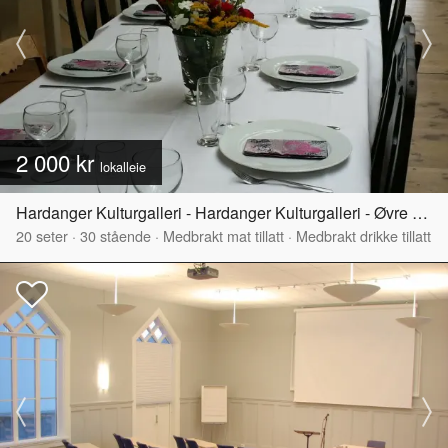
2 000 kr
lokalleie
Hardanger Kulturgalleri - Hardanger Kulturgalleri - Øvre del
20
seter
·
30
stående
·
Medbrakt mat tillatt
·
Medbrakt drikke tillatt