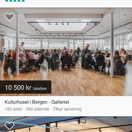
10 500 kr
lokalleie
Kulturhuset i Bergen - Galleriet
150
seter
·
300
stående
·
Tilbyr servering