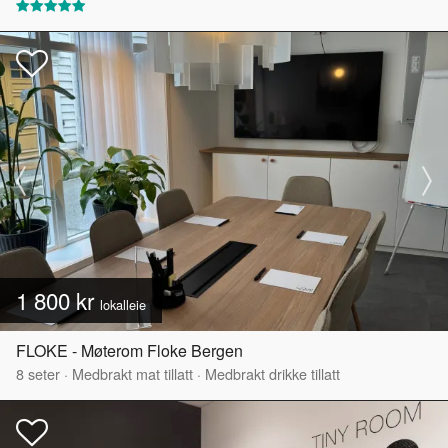
1 800 kr
lokalleie
FLOKE - Møterom Floke Bergen
8
seter
·
Medbrakt mat tillatt
·
Medbrakt drikke tillatt