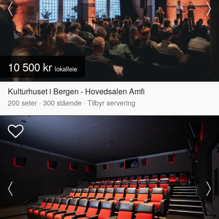
10 500 kr
lokalleie
Kulturhuset i Bergen - Hovedsalen Amfi
200
seter
·
300
stående
·
Tilbyr servering