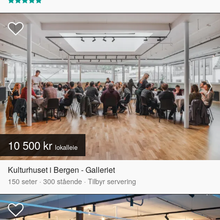
10 500 kr
lokalleie
Kulturhuset i Bergen - Galleriet
150
seter
·
300
stående
·
Tilbyr servering