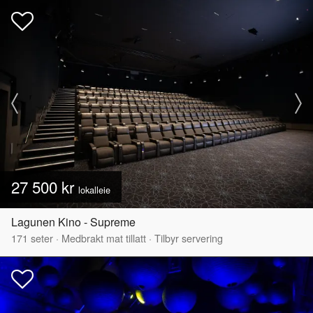
27 500 kr
lokalleie
Lagunen Kino - Supreme
171
seter
·
Medbrakt mat tillatt
·
Tilbyr servering