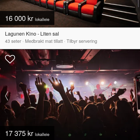
16 000 kr
lokalleie
Lagunen Kino - Liten sal
43
seter
·
Medbrakt mat tillatt
·
Tilbyr servering
17 375 kr
lokalleie