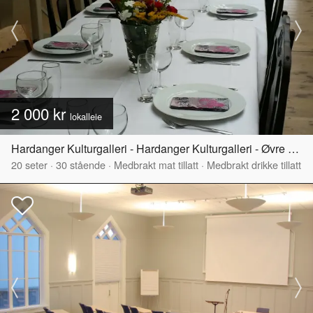
2 000 kr
lokalleie
Hardanger Kulturgalleri - Hardanger Kulturgalleri - Øvre del
20
seter
·
30
stående
·
Medbrakt mat tillatt
·
Medbrakt drikke tillatt