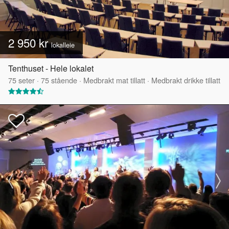
2 950 kr
lokalleie
Tenthuset - Hele lokalet
75
seter
·
75
stående
·
Medbrakt mat tillatt
·
Medbrakt drikke tillatt