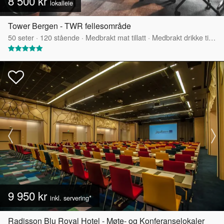
8 500 kr
lokalleie
Tower Bergen - TWR fellesområde
50
seter
·
120
stående
·
Medbrakt mat tillatt
·
Medbrakt drikke tillatt
9 950 kr
inkl. servering*
Radisson Blu Royal Hotel - Møte- og Konferanselokaler