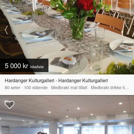
5 000 kr
lokalleie
Hardanger Kulturgalleri - Hardanger Kulturgalleri
80
seter
·
100
stående
·
Medbrakt mat tillatt
·
Medbrakt drikke tillatt