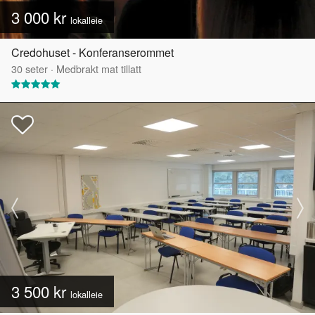
3 000 kr
lokalleie
Credohuset - Konferanserommet
30
seter
·
Medbrakt mat tillatt
3 500 kr
lokalleie