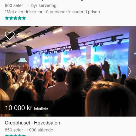
800
seter
·
Tilbyr servering
*Mat eller drikke for 10 personer inkludert i prisen
10 000 kr
lokalleie
Credohuset - Hovedsalen
850
seter
·
1000
stående