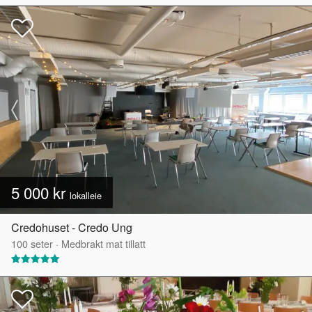
5 000 kr
lokalleie
Credohuset - Credo Ung
100
seter
·
Medbrakt mat tillatt