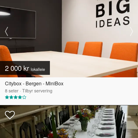
2 000 kr
lokalleie
Citybox - Bergen - MiniBox
8
seter
·
Tilbyr servering