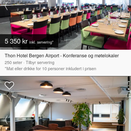
5 350 kr
inkl. servering*
Thon Hotel Bergen Airport - Konferanse og møtelokaler
250
seter
·
Tilbyr servering
*Mat eller drikke for 10 personer inkludert i prisen