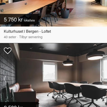
5 750 kr
lokalleie
Kulturhuset i Bergen - Loftet
40
seter
·
Tilbyr servering