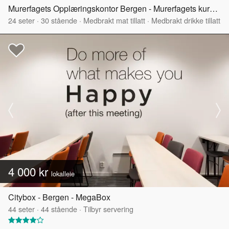
Murerfagets Opplæringskontor Bergen - Murerfagets kurs- og møtelokaler
24
seter
·
30
stående
·
Medbrakt mat tillatt
·
Medbrakt drikke tillatt
4 000 kr
lokalleie
Citybox - Bergen - MegaBox
44
seter
·
44
stående
·
Tilbyr servering