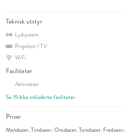
THX-sal med 84 seter som driftes av Nordisk Film 
Kino. Det er Indre Østfolds største kino med rundt 
60 000 besøkende per år.
Teknisk utstyr
Lydsystem
Projektor / TV
WiFi
Fasiliteter
Aktiviteter
Se 19 ikke inkluderte fasiliteter
Priser
Mandager, Tirsdager, Onsdager, Torsdager, Fredager,