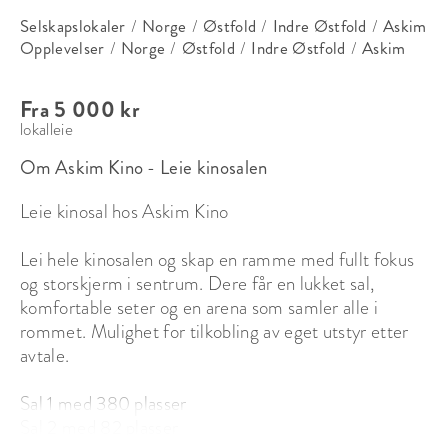
Selskapslokaler
/
Norge
/
Østfold
/
Indre Østfold
/
Askim
Opplevelser
/
Norge
/
Østfold
/
Indre Østfold
/
Askim
Fra 5 000 kr
lokalleie
Om Askim Kino - Leie kinosalen
Leie kinosal hos Askim Kino

Lei hele kinosalen og skap en ramme med fullt fokus 
og storskjerm i sentrum. Dere får en lukket sal, 
komfortable seter og en arena som samler alle i 
rommet. Mulighet for tilkobling av eget utstyr etter 
avtale.

Sal 1 med 380 plasser

Sal 2 med 82 plasser
