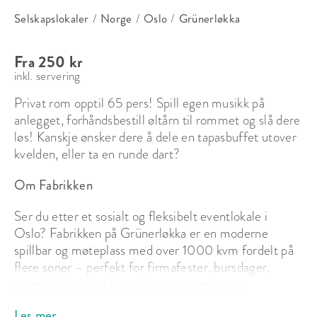
Selskapslokaler
/
Norge
/
Oslo
/
Grünerløkka
Fra 250 kr
inkl. servering
Privat rom opptil 65 pers! Spill egen musikk på 
anlegget, forhåndsbestill øltårn til rommet og slå dere 
løs! Kanskje ønsker dere å dele en tapasbuffet utover 
kvelden, eller ta en runde dart?
Om Fabrikken
Ser du etter et sosialt og fleksibelt eventlokale i 
Oslo? Fabrikken på Grünerløkka er en moderne 
spillbar og møteplass med over 1000 kvm fordelt på 
flere soner – perfekt for firmafester, bursdager, 
teambuilding og uformelle arrangementer.

Les mer