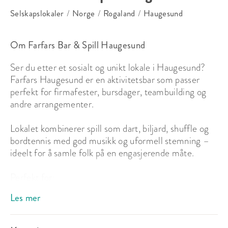
Selskapslokaler
/
Norge
/
Rogaland
/
Haugesund
Om Farfars Bar & Spill Haugesund
Ser du etter et sosialt og unikt lokale i Haugesund? 
Farfars Haugesund er en aktivitetsbar som passer 
perfekt for firmafester, bursdager, teambuilding og 
andre arrangementer.

Lokalet kombinerer spill som dart, biljard, shuffle og 
bordtennis med god musikk og uformell stemning – 
ideelt for å samle folk på en engasjerende måte.

Perfekt for:

- Firmafest og kickoff

Les mer
- Teambuilding og afterwork

- Bursdager og private arrangementer
