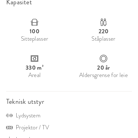
Kapasitet
Derfor velge Farfars:

- Aktivitet og sosialt miljø i ett

- Fleksibelt lokale for små og store grupper

- Sentral beliggenhet i Haugesund
100
220
Sitteplasser
Ståplasser
330 m²
20 år
Areal
Aldersgrense for leie
Teknisk utstyr
Lydsystem
Projektor / TV