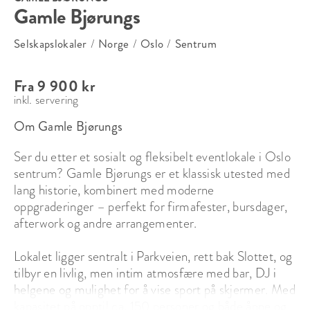
Gamle Bjørungs
Selskapslokaler
/
Norge
/
Oslo
/
Sentrum
Fra 9 900 kr
inkl. servering
Om Gamle Bjørungs
Ser du etter et sosialt og fleksibelt eventlokale i Oslo 
sentrum? Gamle Bjørungs er et klassisk utested med 
lang historie, kombinert med moderne 
oppgraderinger – perfekt for firmafester, bursdager, 
afterwork og andre arrangementer.

Lokalet ligger sentralt i Parkveien, rett bak Slottet, og 
tilbyr en livlig, men intim atmosfære med bar, DJ i 
helgene og mulighet for å vise sport på skjermer. Med 
kapasitet på opptil ca. 150 personer og både åpne og 