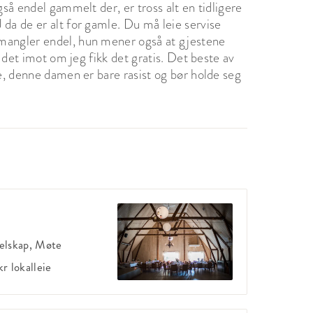
gså endel gammelt der, er tross alt en tidligere
da de er alt for gamle. Du må leie servise
mangler endel, hun mener også at gjestene
t det imot om jeg fikk det gratis. Det beste av
re, denne damen er bare rasist og bør holde seg
elskap, Møte
kr
lokalleie