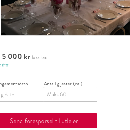
a 5 000 kr
lokalleie
ngementsdato
Antall gjester (ca.)
lg dato
Send forespørsel til utleier