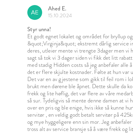
Leietaker må vise hensyn til naboer og området
med åpne dører.

Ahed E.
15.10.2024
Avlysning: Dersom leietaker må avlyse arrangem
lokalleie og leie av tilleggsutstyr og tjenester, 
Styr unna!
et annet tidspunkt innenfor ett år etter den op
Et godt egnet lokalet og området for bryllup o
Foto/video: Grønsand Gjestegård kan bruke foto
&quot;Virginja&quot; ekstremt dårlig service inns
markedsføring. Dette gjelder kun billedmaterial
deres, utleier mente vi trengte 3dager men vi 
vi ønsker å bruke bilder der personer er identifi
sagt så tok vi 3 dager siden vi fikk det litt raba
godkjennes før publisering.
med stadig Hidden costs så jeg anbefaler alle 
det er flere skjulte kostnader. Følte at hun var
Det var en av gjestene som gikk til feil rom i lo
brukt men dørene ble åpnet. Dette skulle da 
frekk og lite høflig, det var flere av våre meda
så sur. Tydeligvis så mente denne damen at vi ha
over en pris og ble enige, hvis ikke så kunne h
servitør , en veldig godt betalt servitør på 425k
og mye hyggeligere enn sin mor. Jeg anbefaler
tross alt av service bransje så å være frekk og l