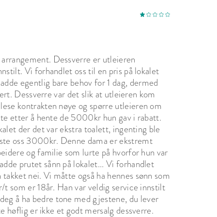
 rundt Gjestegården og ikke spille høy musikk 
entet beholder Utleier innbetalte beløp på 
men Leietaker tilbys å flytte arrangementet til 
prinnelige arrangementsdatoen.

g arrangement. Dessverre er utleieren
/video fra arrangementet til egen 
tilt. Vi forhandlet oss til en pris på lokalet
e der personer ikke er identifiserbare. Dersom 
hadde egentlig bare behov for 1 dag, dermed
serbare skal dette avtales på forhånd og 
ttert. Dessverre var det slik at utleieren kom
å lese kontrakten nøye og spørre utleieren om
 ute etter å hente de 5000kr hun gav i rabatt.
kalet der det var ekstra toalett, ingenting ble
koste oss 3000kr. Denne dama er ekstremt
rbeidere og familie som lurte på hvorfor hun var
dde prutet sånn på lokalet... Vi forhandlet
un takket nei. Vi måtte også ha hennes sønn som
r/t som er 18år. Han var veldig service innstilt
 deg å ha bedre tone med gjestene, du lever
ite høflig er ikke et godt mersalg dessverre.