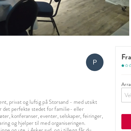
Fr
Arra
Ve
nt, privat og luftig på Storsand - med utsikt 
et perfekte stedet for familie- eller 
møter, konferanser, eventer, selskaper, feiringer, 
aring og hjelper til med organiseringen. 
ne og ute, i Asker syd, og i tillegg får du 