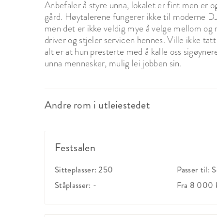
Anbefaler å styre unna, lokalet er fint men er o
gård. Høytalerene fungerer ikke til moderne DJ 
men det er ikke veldig mye å velge mellom og 
driver og stjeler servicen hennes. Ville ikke tat
alt er at hun presterte med å kalle oss sigøyne
unna mennesker, mulig lei jobben sin.
Andre rom i utleiestedet
Festsalen
Sitteplasser:
250
Passer til:
S
Ståplasser:
-
Fra 8 000 