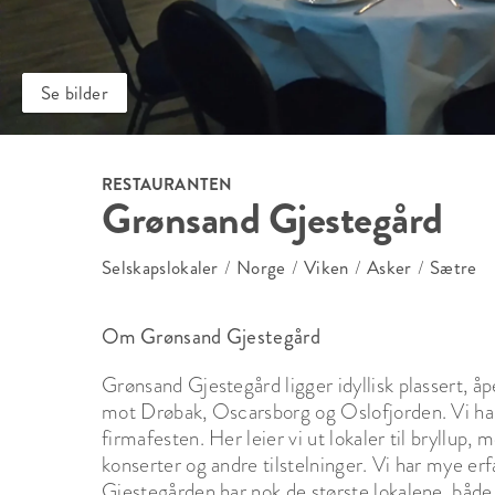
Se bilder
RESTAURANTEN
Grønsand Gjestegård
Selskapslokaler
/
Norge
/
Viken
/
Asker
/
Sætre
Om Grønsand Gjestegård
Grønsand Gjestegård ligger idyllisk plassert, åpe
mot Drøbak, Oscarsborg og Oslofjorden. Vi har d
firmafesten. Her leier vi ut lokaler til bryllup, 
konserter og andre tilstelninger. Vi har mye erf
Gjestegården har nok de største lokalene, både in