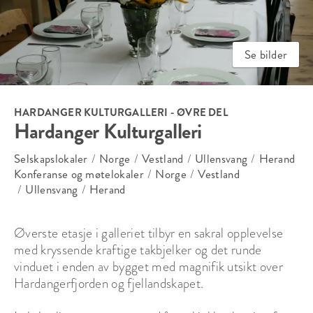
Se bilder
HARDANGER KULTURGALLERI - ØVRE DEL
Hardanger Kulturgalleri
Selskapslokaler
/
Norge
/
Vestland
/
Ullensvang
/
Herand
Konferanse og møtelokaler
/
Norge
/
Vestland
/
Ullensvang
/
Herand
Øverste etasje i galleriet tilbyr en sakral opplevelse 
med kryssende kraftige takbjelker og det runde 
vinduet i enden av bygget med magnifik utsikt over 
Hardangerfjorden og fjellandskapet. 
