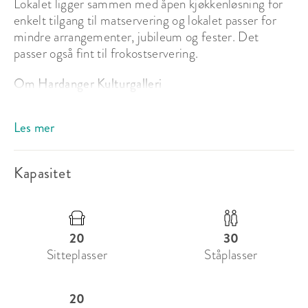
Lokalet ligger sammen med åpen kjøkkenløsning for 
enkelt tilgang til matservering og lokalet passer for 
mindre arrangementer, jubileum og fester. Det 
passer også fint til frokostservering.
Om Hardanger Kulturgalleri
Skap uforglemmelige øyeblikk på Hardanger 
Les mer
Kulturgalleri – der kunst, natur og tradisjon møtes.

Leter du etter et unikt lokale til ditt neste 
arrangement? Hardanger Kulturgalleri tilbyr en helt 
Kapasitet
spesiell ramme rundt både private feiringer og 
profesjonelle samlinger. Her får gjestene dine 
oppleve spektakulær vestlandsnatur, historisk 
atmosfære og inspirerende kunstvegger i skjønn 
20
30
forening.

Sitteplasser
Ståplasser
Perfekt for alle anledninger

20