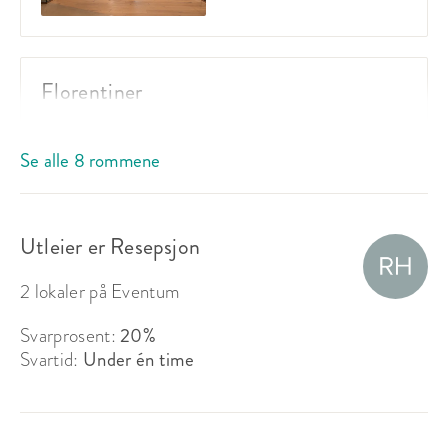
Florentiner
Sitteplasser:
14
Se alle 8 rommene
Ståplasser:
-
Passer til:
Møte
Utleier er Resepsjon
Fra 800 kr
lokalleie
2 lokaler på Eventum
Svarprosent:
20%
Svartid:
Under én time