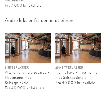
Ståplasser:
-
Fra 7 000 kr
lokalleie
Passer til:
Møte
Andre lokaler fra denne utleieren
Fra 6 000 kr
lokalleie
8 SITTEPLASSER
250 SITTEPLASSER
Altanen chambre sèparèe -
Holms have - Hausmanns
Hausmanns Hus
Hus Selskapslokale
Stråhatten
Selskapslokale
Fra 40 000 kr
lokalleie
Fra 40 000 kr
lokalleie
Sitteplasser:
10
Ståplasser:
-