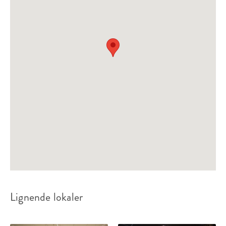
Panamahatten
Sitteplasser:
8
Ståplasser:
-
Passer til:
Møte
Fra 600 kr
lokalleie
Lignende lokaler
Sixpencen