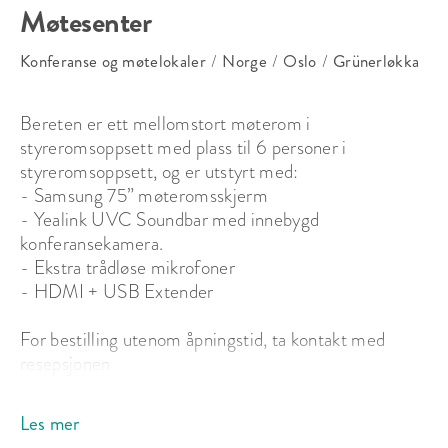
Møtesenter
Konferanse og møtelokaler
/
Norge
/
Oslo
/
Grünerløkka
Bereten er ett mellomstort møterom i 
styreromsoppsett med plass til 6 personer i 
styreromsoppsett, og er utstyrt med:

- Samsung 75” møteromsskjerm

- Yealink UVC Soundbar med innebygd 
konferansekamera. 

- Ekstra trådløse mikrofoner

- HDMI + USB Extender			

For bestilling utenom åpningstid, ta kontakt med 
resepsjonen
Om Hausmanns Hus - Hattemakeren Møtesenter
Les mer