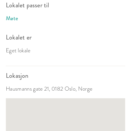
Lokalet passer til
Flosshatten
Møte
Sitteplasser:
26
Lokalet er
Ståplasser:
-
Eget lokale
Passer til:
Selskap, Møte
Fra 10 500 kr
lokalleie
Lokasjon
Hausmanns gate 21, 0182 Oslo, Norge