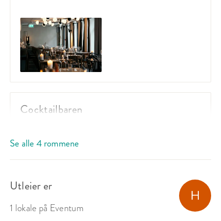
Cocktailbaren
Sitteplasser:
70
Se alle 4 rommene
Ståplasser:
-
Passer til:
Selskap
Utleier er
Fra 45 000 kr
lokalleie
1 lokale på Eventum