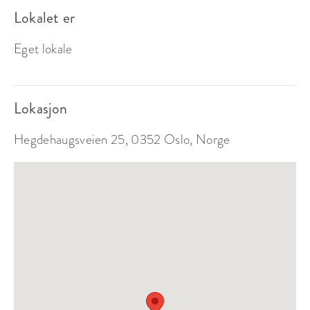
Lokalet er
Eget lokale
Restauranten
Lokasjon
Sitteplasser:
90
Hegdehaugsveien 25, 0352 Oslo, Norge
Ståplasser:
-
Passer til:
Selskap
Fra 45 000 kr
lokalleie