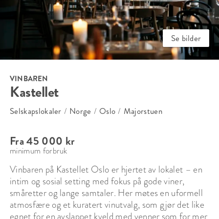
Se bilder
VINBAREN
Kastellet
Selskapslokaler
/
Norge
/
Oslo
/
Majorstuen
Fra 45 000 kr
minimum forbruk
Vinbaren på Kastellet Oslo er hjertet av lokalet – en 
intim og sosial setting med fokus på gode viner, 
småretter og lange samtaler. Her møtes en uformell 
atmosfære og et kuratert vinutvalg, som gjør det like 
egnet for en avslappet kveld med venner som for mer 