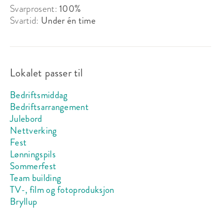
Svarprosent:
100%
Svartid:
Under én time
Lokalet passer til
Hele stedet
Bedriftsmiddag
Bedriftsarrangement
Sitteplasser:
210
Julebord
Ståplasser:
-
Nettverking
Fest
Lønningspils
Passer til:
Selskap, Møte
Sommerfest
Fra 150 000 kr
lokalleie
Team building
TV-, film og fotoproduksjon
Bryllup