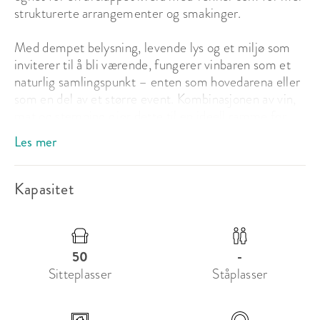
strukturerte arrangementer og smakinger.

Med dempet belysning, levende lys og et miljø som 
inviterer til å bli værende, fungerer vinbaren som et 
naturlig samlingspunkt – enten som hovedarena eller 
som en del av et større event. Kombinasjonen av vin, 
mat og stemning gjør dette til en ideell ramme for 
mindre selskaper, mingling og mer intime opplevelser 
Les mer
i Oslo.

Bord for opptil 14 personer kan også bookes – passer 
Kapasitet
perfekt til after work og snacks. 
Om Kastellet
50
-
Kastellet Oslo er et eksklusivt og fleksibelt 
Sitteplasser
Ståplasser
selskapslokale på Oslo Vest, perfekt for alt fra private 
middager til større firmaarrangementer. Med en 
gjennomført estetikk og en varm, sosial atmosfære 