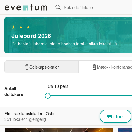
★ ★ ★
Julebord 2026
De beste julebordlokalene bookes først – sikre lokalet nå.
Selskapslokaler
Møte- / konferans
Ca 10 pers.
Antall
deltakere
Finn selskapslokaler i Oslo
Filtre
351 lokaler tilgjengelig