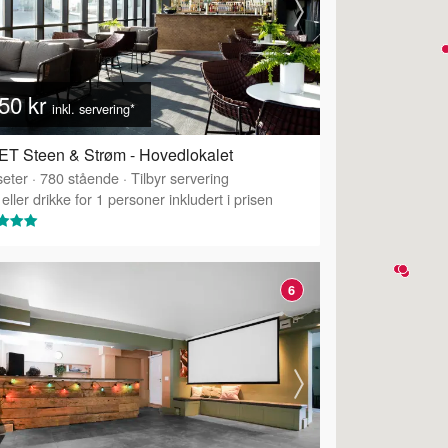
50 kr
inkl. servering*
T Steen & Strøm - Hovedlokalet
eter
·
780
stående
·
Tilbyr servering
eller drikke for 1 personer inkludert i prisen
6