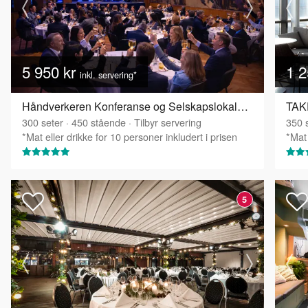
5 950 kr
1 2
inkl. servering*
Håndverkeren Konferanse og Selskapslokaler - Festsalen
TAKE
300
seter
·
450
stående
·
Tilbyr servering
350
s
*Mat eller drikke for 10 personer inkludert i prisen
*Mat 
5