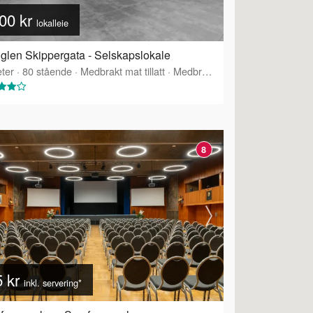
00 kr
lokalleie
glen Skippergata - Selskapslokale
ter
·
80
stående
·
Medbrakt mat tillatt
·
Medbrakt drikke tillatt
·
Tilbyr s
8
5 kr
inkl. servering*