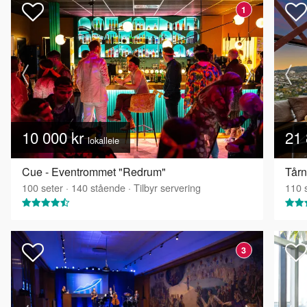
1
10 000 kr
21 
lokalleie
Cue - Eventrommet "Redrum"
Tårn
100
seter
·
140
stående
·
Tilbyr servering
110
s
3