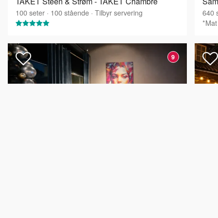
TAKET Steen & Strøm - TAKET Chambré
Sam
100
seter
·
100
stående
·
Tilbyr servering
640
s
*Mat 
9
6 000 kr
29 
lokalleie
Påfuglen Møllergata - Hele stedet
86
seter
·
103
stående
·
Medbrakt mat tillatt
·
Medbrakt drikke tillatt
100
s
*Mat 