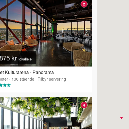
2
875 kr
lokalleie
et Kulturarena - Panorama
eter
·
130
stående
·
Tilbyr servering
4