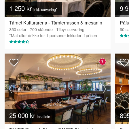
1 250 kr
9 9
inkl. servering*
Tårnet Kulturarena - Tårnterrassen & mesanin
Påfu
350
seter
·
700
stående
·
Tilbyr servering
60
se
*Mat eller drikke for 1 personer inkludert i prisen
7
25 000 kr
89
lokalleie