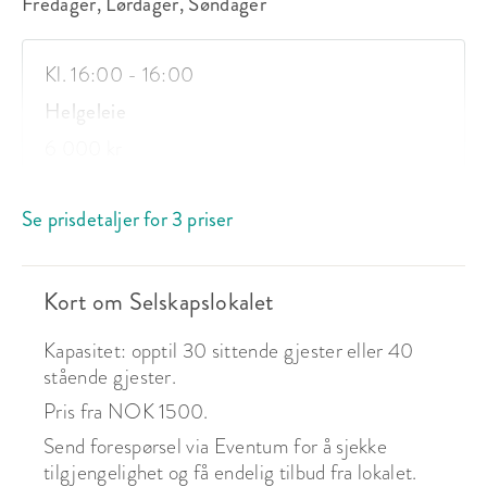
Fredager, Lørdager, Søndager
Priser:

Kveld (16:00-24:00): 1500,-

Kl. 16:00 - 16:00
Døgnpris: 2500,-

Helgeleie
Helg (fredag-lørdag, fredag-søndag, lørdag-søndag): 
6 000 kr
6000,-

+ Depositum kr. 2000,-*

Se prisdetaljer for 3 priser
* betales i tillegg til leie. Betales tilbake dersom 
lokalet er levert tilbake ryddig og rent etter 
leieforholdet.

Kort om Selskapslokalet
* beholdes som avbestillingsgebyr hvis avbestilling 
skjer mindre enn 14 dager før avtalt dato for leie. 
Kapasitet: opptil 30 sittende gjester eller 40
Lokalet er i bruk de fleste ukedager, men det er mulig 
stående gjester.
å leie en kveld noen dager i uka. 

Ta kontakt for å sjekke tilgjengelighet.
Pris fra NOK 1500.
Send forespørsel via Eventum for å sjekke
tilgjengelighet og få endelig tilbud fra lokalet.