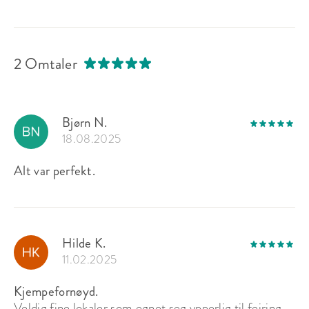
2 Omtaler
Bjørn N.
18.08.2025
Alt var perfekt.
Hilde K.
11.02.2025
Kjempefornøyd.
Veldig fine lokaler som egnet seg ypperlig til feiring