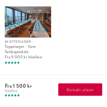
80 SITTEPLASSER
Toppetasjen - Sens
Selskapslokale
Fra 9 000 kr
lokalleie
Fra 1 500 kr
Eventum
Kontakt utleier
lokalleie
Om oss
Søk møterom