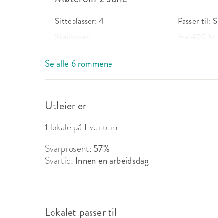
Sitteplasser:
4
Passer til:
S
Ståplasser:
-
Fra 400 kr
Se alle 6 rommene
Møterom 3 Ali
Utleier er
Sitteplasser:
4
Passer til:
S
Ståplasser:
-
Fra 400 kr
1 lokale på Eventum
Svarprosent:
57%
Svartid:
Innen en arbeidsdag
Møterom 4 Anders
Sitteplasser:
4
Passer til:
S
Ståplasser:
-
Fra 400 kr
Lokalet passer til