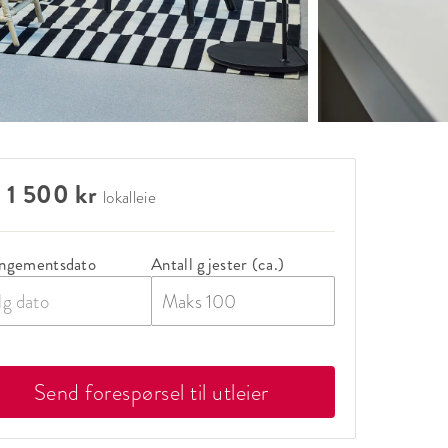
 1 500 kr
lokalleie
ngementsdato
Antall gjester (ca.)
lg dato
Send forespørsel til utleier