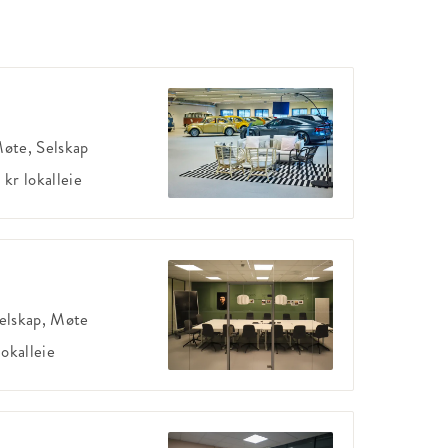
øte, Selskap
 kr
lokalleie
elskap, Møte
lokalleie