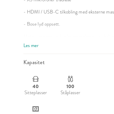
- HDMI / USB-C tilkobling med eksterne mask
- Bose lyd oppsett.

Møterommene og konferansesalen er oppkalt ett
Medvind som har fått sin fulle, faste stilling. P
Les mer
fotograf Justine, som sammen med hver enkelt
Kapasitet
40
100
Sitteplasser
Ståplasser