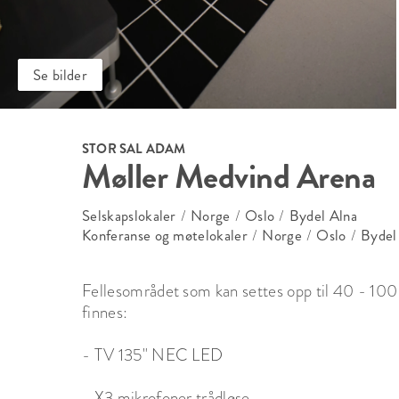
Se bilder
STOR SAL ADAM
Møller Medvind Arena
Selskapslokaler
/
Norge
/
Oslo
/
Bydel Alna
Konferanse og møtelokaler
/
Norge
/
Oslo
/
Bydel
Fellesområdet som kan settes opp til 40 - 100 p
finnes:

- TV 135" NEC LED

- X3 mikrofoner trådløse
