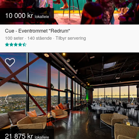
10 000 kr
lokalleie
Cue - Eventrommet "Redrum"
100
seter
·
140
stående
·
Tilbyr servering
21 875 kr
lokalleie