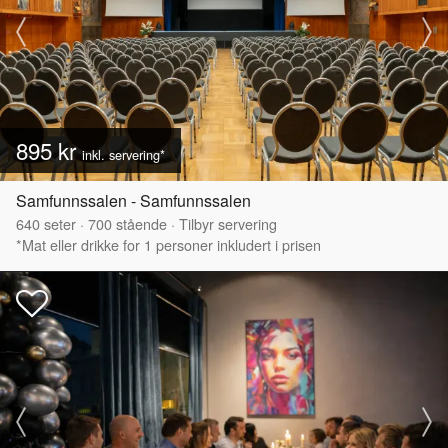
895 kr
inkl. servering*
Samfunnssalen - Samfunnssalen
640
seter
·
700
stående
·
Tilbyr servering
*Mat eller drikke for 1 personer inkludert i prisen