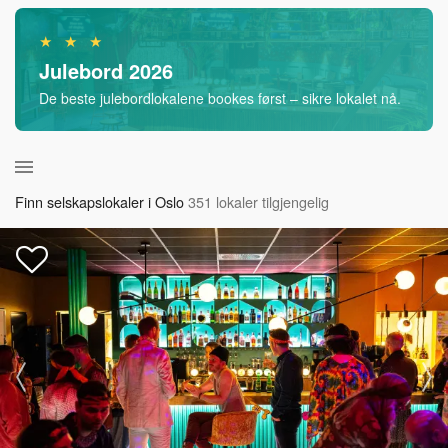
★ ★ ★
Julebord 2026
De beste julebordlokalene bookes først – sikre lokalet nå.
Finn selskapslokaler i Oslo
351 lokaler tilgjengelig