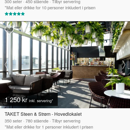
300
seter
·
450
stående
·
Tilbyr servering
*Mat eller drikke for 10 personer inkludert i prisen
1 250 kr
inkl. servering*
TAKET Steen & Strøm - Hovedlokalet
350
seter
·
780
stående
·
Tilbyr servering
*Mat eller drikke for 1 personer inkludert i prisen