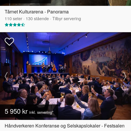
Tårnet Kulturarena - Panorama
110
seter
·
130
stående
·
Tilbyr servering
5 950 kr
inkl. servering*
Håndverkeren Konferanse og Selskapslokaler - Festsalen