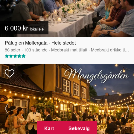
6 000 kr
lokalleie
Påfuglen Møllergata - Hele stedet
86
seter
·
103
stående
·
Medbrakt mat tillatt
·
Medbrakt drikke tillatt
Kart
Søkevalg