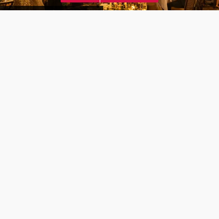
29 800 kr
inkl. servering*
Mangelsgården - Historiske selskaplokaler i Oslo sentrum
100
seter
·
150
stående
·
Medbrakt mat tillatt
·
Tilbyr servering
*Mat eller drikke for 40 personer inkludert i prisen
10 000 kr