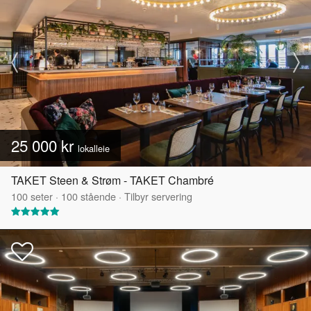
25 000 kr
lokalleie
TAKET Steen & Strøm - TAKET Chambré
100
seter
·
100
stående
·
Tilbyr servering