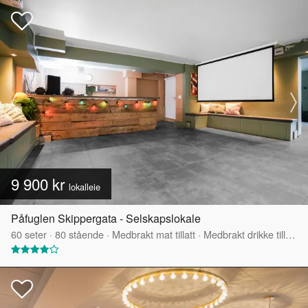
9 900 kr
lokalleie
Påfuglen Skippergata - Selskapslokale
60
seter
·
80
stående
·
Medbrakt mat tillatt
·
Medbrakt drikke tillatt
·