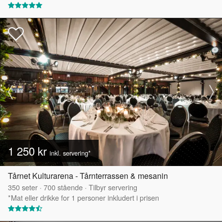
1 250 kr
inkl. servering*
Tårnet Kulturarena - Tårnterrassen & mesanin
350
seter
·
700
stående
·
Tilbyr servering
*Mat eller drikke for 1 personer inkludert i prisen