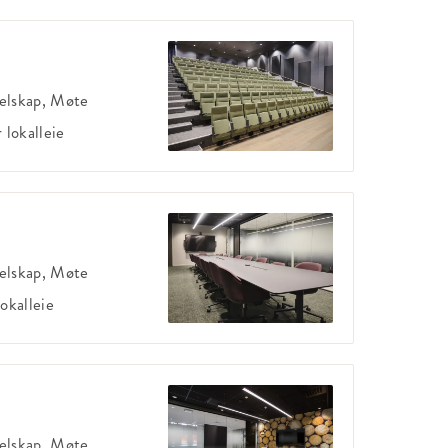
elskap, Møte
r
lokalleie
elskap, Møte
lokalleie
elskap, Møte