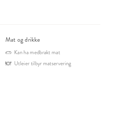
nger, inkludert skjermer med oppkobling til 
ennomføre presentasjoner og 
forespørsel, noe som sikrer at arrangementet 
forretningsmøter, workshops, eller større 
Mat og drikke
g parkering, inkludert ladestasjoner for elbiler 
Kan ha medbrakt mat
tte for bærekraftige løsninger, er det også 
t-sertifisert og har energiklasse.

Utleier tilbyr matservering