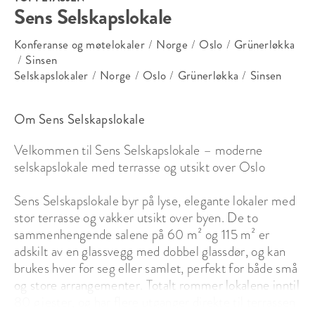
Sens Selskapslokale
Konferanse og møtelokaler
/
Norge
/
Oslo
/
Grünerløkka
/
Sinsen
Selskapslokaler
/
Norge
/
Oslo
/
Grünerløkka
/
Sinsen
Om Sens Selskapslokale
Velkommen til Sens Selskapslokale – moderne 
selskapslokale med terrasse og utsikt over Oslo

Sens Selskapslokale byr på lyse, elegante lokaler med 
stor terrasse og vakker utsikt over byen. De to 
sammenhengende salene på 60 m² og 115 m² er 
adskilt av en glassvegg med dobbel glassdør, og kan 
brukes hver for seg eller samlet, perfekt for både små 
og store arrangementer. Totalt rommer lokalene inntil 
80 gjester, og har flere utganger direkte til terrassen 