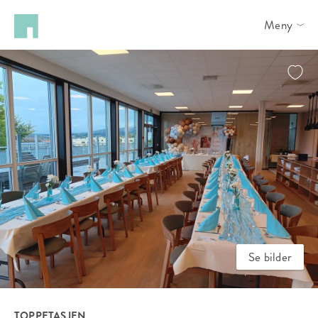
Meny
Se bilder
TOPPETASJEN