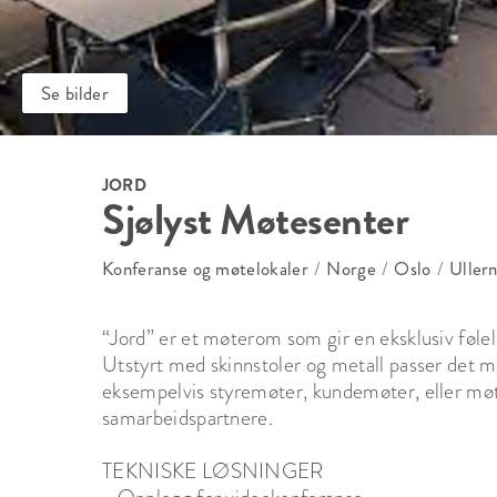
Se bilder
JORD
Sjølyst Møtesenter
Konferanse og møtelokaler
/
Norge
/
Oslo
/
Uller
“Jord” er et møterom som gir en eksklusiv følel
Utstyrt med skinnstoler og metall passer det me
eksempelvis styremøter, kundemøter, eller møt
samarbeidspartnere. 

TEKNISKE LØSNINGER
