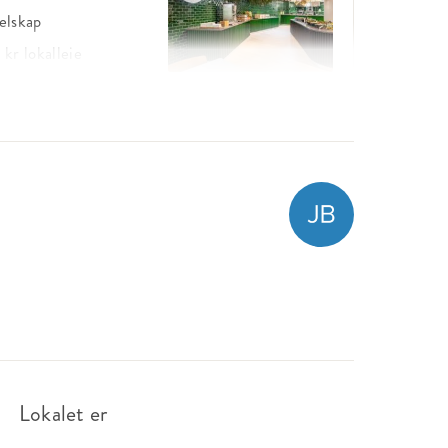
elskap
 kr
lokalleie
øte
r
lokalleie
øte
kr
lokalleie
Lokalet er