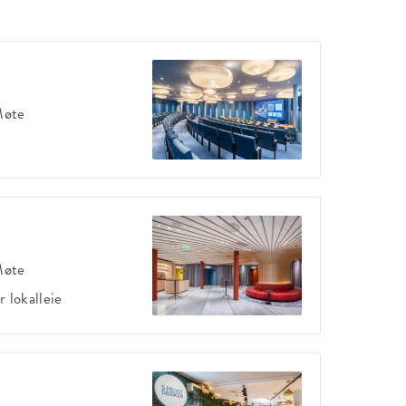
øte
øte
r
lokalleie