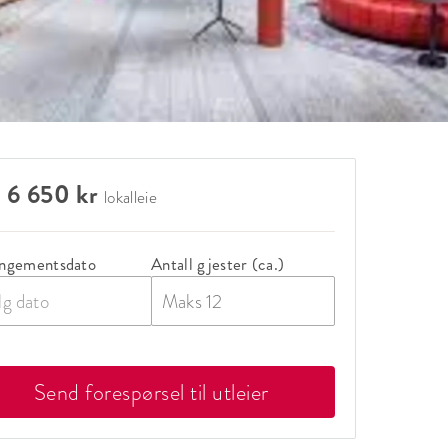
 6 650 kr
lokalleie
ngementsdato
Antall gjester (ca.)
lg dato
Send forespørsel til utleier