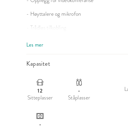
- Opplegg for videokonferanse 

- Høyttalere og mikrofon 

- Trådløs tilkobling 

- Tilkobling for flere skjermer, med opptil fir
Les mer
- Touch skjermer, med mulighet for å skrive, teg
Kapasitet
- Digitale whiteboard, med mulighet for å dele
Om Sjølyst Møtesenter
L
12
-
Møtelokalene på Sjølyst Møtesenter har fått navn
Sitteplasser
Ståplasser
elementene. Møterommene er helt nyoppusset, 
hver sin årstid. Møterommene har meget høy s
elementer. Lekkert, men samtidig behagelig og m
beste arbeidsmiljøet. 
-