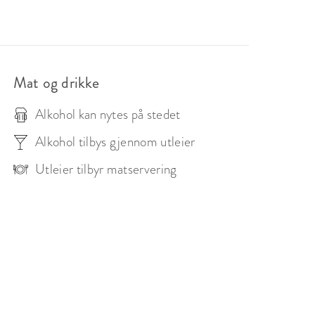
. Sjølystparken er en kontorpark som eies av 
 med 3 minutters gange fra Skøyen stasjon, og 
Mat og drikke
Alkohol kan nytes på stedet
mmen til et møtesenter med fokus på digitale 
 for å gi deg og dere en perfekt 
Alkohol tilbys gjennom utleier
Utleier tilbyr matservering