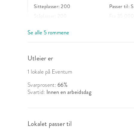
Sitteplasser:
200
Passer til:
S
Ståplasser:
200
Fra 35 000
Se alle 5 rommene
Vinter
Utleier er
Sitteplasser:
10
Passer til:
M
Ståplasser:
-
Fra 6 650 k
1 lokale på Eventum
Svarprosent:
66%
Svartid:
Innen en arbeidsdag
Vår og Sommer
Sitteplasser:
36
Passer til:
M
Ståplasser:
36
Fra 13 125 
Lokalet passer til