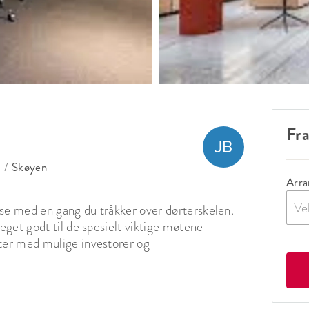
Fra
n
/
Skøyen
Arra
Ve
se med en gang du tråkker over dørterskelen. 
get godt til de spesielt viktige møtene – 
er med mulige investorer og 