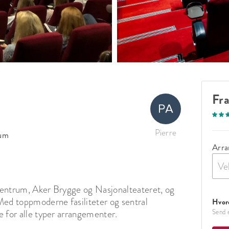
Fr
Pierre
um
Arra
Ve
 Sentrum, Aker Brygge og Nasjonalteateret, og 
 Med toppmoderne fasiliteter og sentral 
Hvord
e for alle typer arrangementer.

Send e