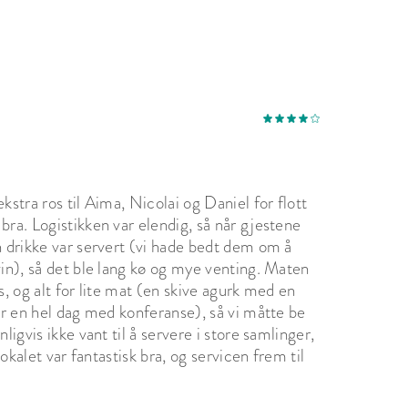
kstra ros til Aima, Nicolai og Daniel for flott
bra. Logistikken var elendig, så når gjestene
n drikke var servert (vi hade bedt dem om å
vin), så det ble lang kø og mye venting. Maten
s, og alt for lite mat (en skive agurk med en
ter en hel dag med konferanse), så vi måtte be
ligvis ikke vant til å servere i store samlinger,
lokalet var fantastisk bra, og servicen frem til