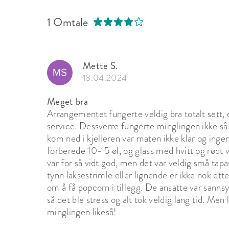
1 Omtale
Mette S.
18.04.2024
Meget bra
Arrangementet fungerte veldig bra totalt sett, e
service. Dessverre fungerte minglingen ikke så 
kom ned i kjelleren var maten ikke klar og inge
forberede 10-15 øl, og glass med hvitt og rødt 
var for så vidt god, men det var veldig små tapa
tynn laksestrimle eller lignende er ikke nok et
om å få popcorn i tillegg. De ansatte var sannsyn
så det ble stress og alt tok veldig lang tid. Men 
minglingen likeså!