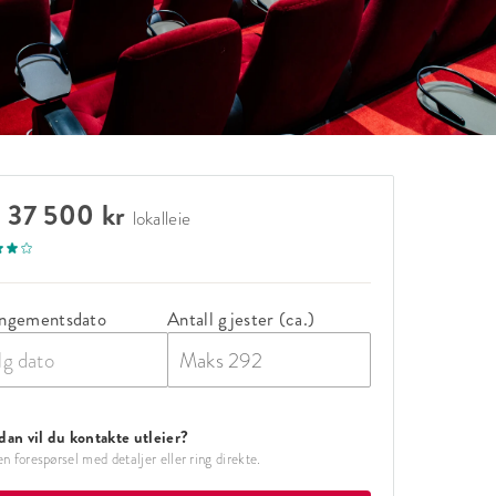
a 37 500 kr
lokalleie
ngementsdato
Antall gjester (ca.)
lg dato
an vil du kontakte utleier?
n forespørsel med detaljer eller ring direkte.