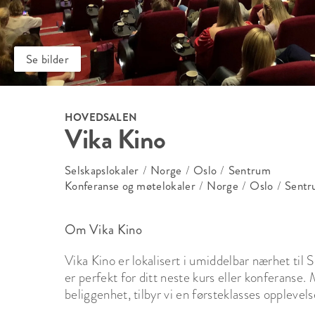
Se bilder
HOVEDSALEN
Vika Kino
Selskapslokaler
/
Norge
/
Oslo
/
Sentrum
Konferanse og møtelokaler
/
Norge
/
Oslo
/
Sentr
Om Vika Kino
Vika Kino er lokalisert i umiddelbar nærhet til
er perfekt for ditt neste kurs eller konferanse.
beliggenhet, tilbyr vi en førsteklasses opplevels