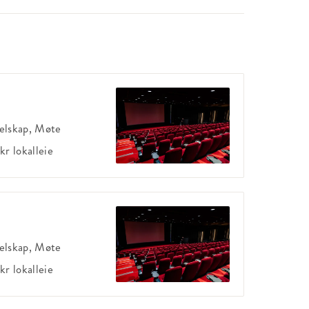
elskap, Møte
kr
lokalleie
elskap, Møte
kr
lokalleie