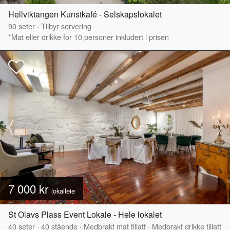
Hellviktangen Kunstkafé - Selskapslokalet
90
seter
·
Tilbyr servering
*Mat eller drikke for 10 personer inkludert i prisen
7 000 kr
lokalleie
St Olavs Plass Event Lokale - Hele lokalet
40
seter
·
40
stående
·
Medbrakt mat tillatt
·
Medbrakt drikke tillatt