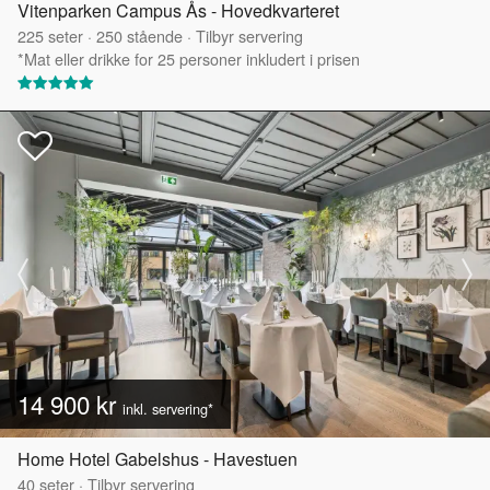
Vitenparken Campus Ås - Hovedkvarteret
225
seter
·
250
stående
·
Tilbyr servering
*Mat eller drikke for 25 personer inkludert i prisen
14 900 kr
inkl. servering*
Home Hotel Gabelshus - Havestuen
40
seter
·
Tilbyr servering