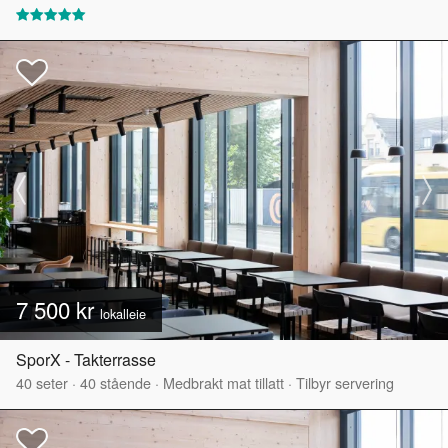
7 500 kr
lokalleie
SporX - Takterrasse
40
seter
·
40
stående
·
Medbrakt mat tillatt
·
Tilbyr servering