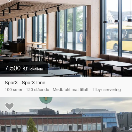
7 500 kr
lokalleie
SporX - SporX Inne
100
seter
·
120
stående
·
Medbrakt mat tillatt
·
Tilbyr servering