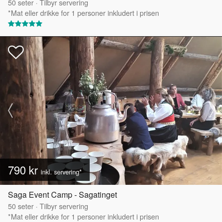
50
seter
·
Tilbyr servering
*Mat eller drikke for 1 personer inkludert i prisen
790 kr
inkl. servering*
Saga Event Camp - Sagatinget
50
seter
·
Tilbyr servering
*Mat eller drikke for 1 personer inkludert i prisen