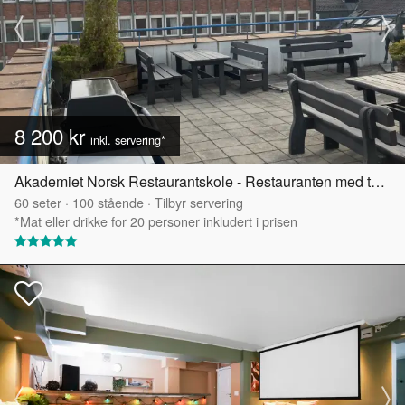
8 200 kr
inkl. servering*
Akademiet Norsk Restaurantskole - Restauranten med takterrasse
60
seter
·
100
stående
·
Tilbyr servering
*Mat eller drikke for 20 personer inkludert i prisen