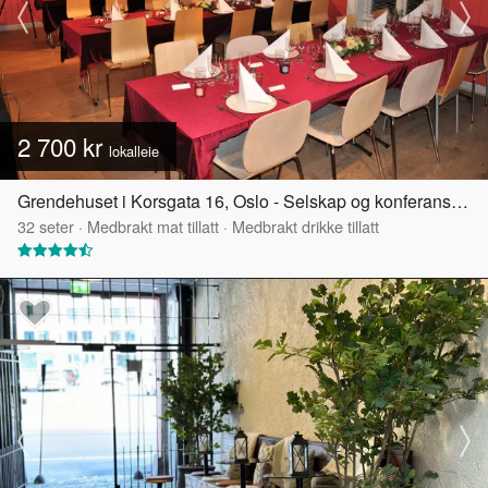
2 700 kr
lokalleie
Grendehuset i Korsgata 16, Oslo - Selskap og konferanselokale
32
seter
·
Medbrakt mat tillatt
·
Medbrakt drikke tillatt