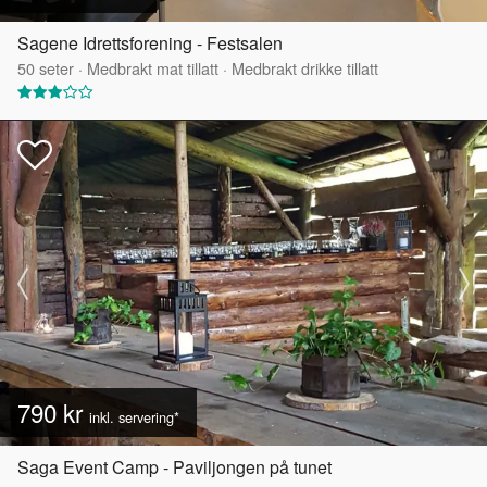
Sagene Idrettsforening - Festsalen
50
seter
·
Medbrakt mat tillatt
·
Medbrakt drikke tillatt
790 kr
inkl. servering*
Saga Event Camp - Paviljongen på tunet