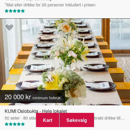
*Mat eller drikke for 20 personer inkludert i prisen
20 000 kr
minimum forbruk
KUMI Oslobukta - Hele lokalet
50
seter
·
80
stående
·
Medbrakt mat tillatt
·
Medbrakt drikke tillatt
·
Kart
Søkevalg