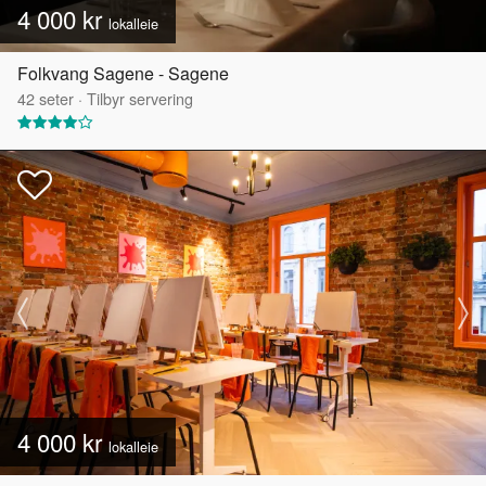
4 000 kr
lokalleie
Folkvang Sagene - Sagene
42
seter
·
Tilbyr servering
4 000 kr
lokalleie