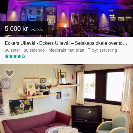
5 000 kr
lokalleie
Eckers Ullevål - Eckers Ullevål – Selskapslokale over to etasjer
80
seter
·
80
stående
·
Medbrakt mat tillatt
·
Tilbyr servering