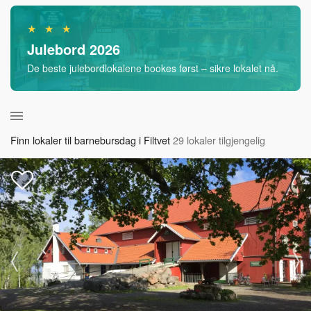
★ ★ ★
Julebord 2026
De beste julebordlokalene bookes først – sikre lokalet nå.
Finn lokaler til barnebursdag i Filtvet
29 lokaler tilgjengelig