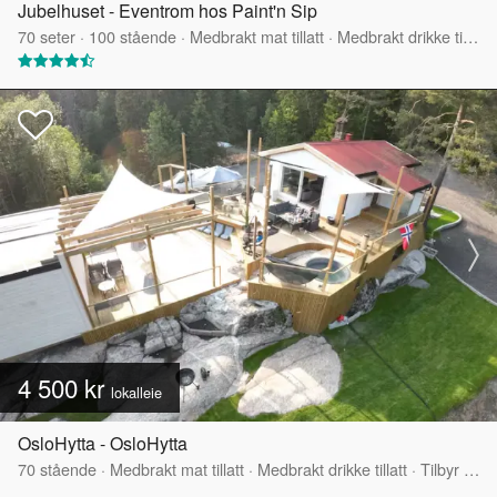
Jubelhuset - Eventrom hos Paint'n Sip
70
seter
·
100
stående
·
Medbrakt mat tillatt
·
Medbrakt drikke tillatt
4 500 kr
lokalleie
OsloHytta - OsloHytta
70
stående
·
Medbrakt mat tillatt
·
Medbrakt drikke tillatt
·
Tilbyr servering