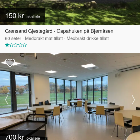
150 kr
lokalleie
Grønsand Gjestegård - Gapahuken på Bjørnåsen
60
seter
·
Medbrakt mat tillatt
·
Medbrakt drikke tillatt
700 kr
lokalleie