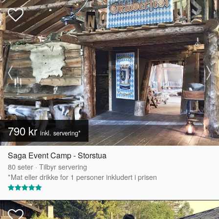
790 kr
inkl. servering*
Saga Event Camp - Storstua
80
seter
·
Tilbyr servering
*Mat eller drikke for 1 personer inkludert i prisen