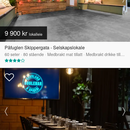
9 900 kr
lokalleie
Påfuglen Skippergata - Selskapslokale
60
seter
·
80
stående
·
Medbrakt mat tillatt
·
Medbrakt drikke tillatt
·