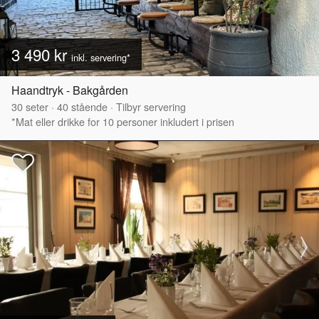
3 490 kr
inkl. servering*
Haandtryk - Bakgården
30
seter
·
40
stående
·
Tilbyr servering
*Mat eller drikke for 10 personer inkludert i prisen