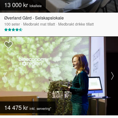
13 000 kr
lokalleie
Øverland Gård - Selskapslokale
100
seter
·
Medbrakt mat tillatt
·
Medbrakt drikke tillatt
14 475 kr
inkl. servering*