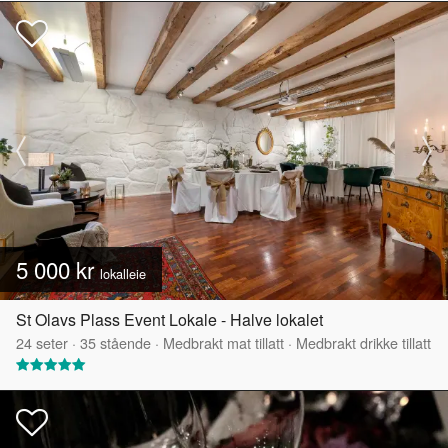
5 000 kr
lokalleie
St Olavs Plass Event Lokale - Halve lokalet
24
seter
·
35
stående
·
Medbrakt mat tillatt
·
Medbrakt drikke tillatt