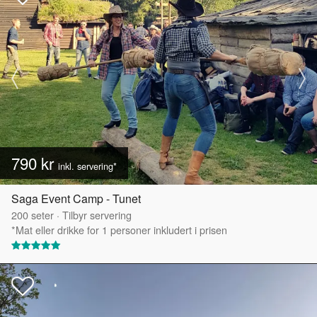
790 kr
inkl. servering*
Saga Event Camp - Tunet
200
seter
·
Tilbyr servering
*Mat eller drikke for 1 personer inkludert i prisen