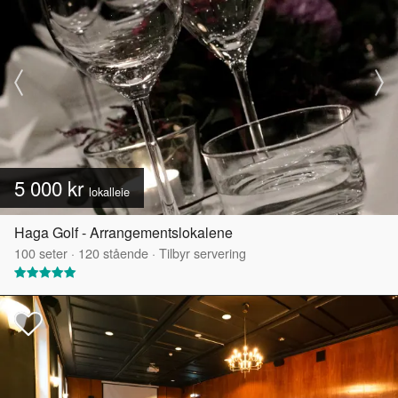
5 000 kr
lokalleie
Haga Golf - Arrangementslokalene
100
seter
·
120
stående
·
Tilbyr servering