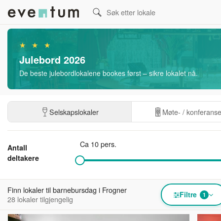
★ ★ ★
Julebord 2026
De beste julebordlokalene bookes først – sikre lokalet nå.
Selskapslokaler
Møte- / konferans
Ca 10 pers.
Antall
deltakere
Finn lokaler til barnebursdag i Frogner
Filtre
1
28 lokaler tilgjengelig