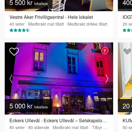
5 500 kr
40
lokalleie
Vestre Aker Frivilligsentral - Hele lokalet
IOGT
40
seter
·
Medbrakt mat tillatt
·
Medbrakt drikke tillatt
20
se
7
5 000 kr
20 
lokalleie
Eckers Ullevål - Eckers Ullevål – Selskapslokale over to etasjer
KUMI
80
seter
·
80
stående
·
Medbrakt mat tillatt
·
Tilbyr servering
50
se