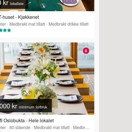
0 kr
lokalleie
-huset - Kjøkkenet
ter
·
Medbrakt mat tillatt
·
Medbrakt drikke tillatt
8
000 kr
minimum forbruk
 Oslobukta - Hele lokalet
ter
·
80
stående
·
Medbrakt mat tillatt
·
Medbrakt drikke tillatt
·
Tilbyr s