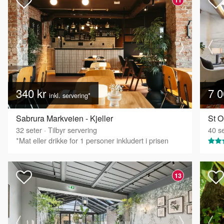
340 kr
7 0
inkl. servering*
Sabrura Markveien - Kjeller
St O
32
seter
·
Tilbyr servering
40
se
*Mat eller drikke for 1 personer inkludert i prisen
13