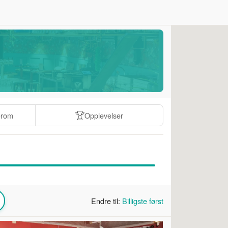
erom
Opplevelser
Endre til:
Billigste først