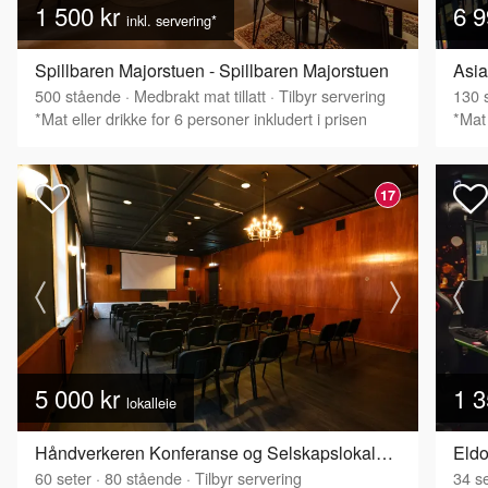
1 500 kr
6 9
inkl. servering*
Spillbaren Majorstuen - Spillbaren Majorstuen
Asia
500
stående
·
Medbrakt mat tillatt
·
Tilbyr servering
130
s
*Mat eller drikke for 6 personer inkludert i prisen
*Mat 
17
5 000 kr
1 3
lokalleie
Håndverkeren Konferanse og Selskapslokaler - Industrisalen
Eld
60
seter
·
80
stående
·
Tilbyr servering
34
se