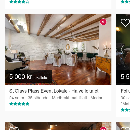
9
5 000 kr
5 5
lokalleie
St Olavs Plass Event Lokale - Halve lokalet
Folk
24
seter
·
35
stående
·
Medbrakt mat tillatt
·
Medbrakt drikke tillatt
30
se
*Mat 
11