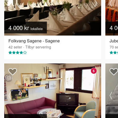
4 000 kr
4 0
lokalleie
Folkvang Sagene - Sagene
Jube
42
seter
·
Tilbyr servering
70
se
5