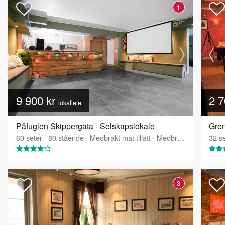
1
9 900 kr
2 7
lokalleie
Påfuglen Skippergata - Selskapslokale
60
seter
·
80
stående
·
Medbrakt mat tillatt
·
Medbrakt drikke tillatt
32
se
3