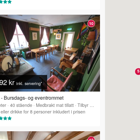
10
5
92 kr
inkl. servering*
 - Bursdags- og eventrommet
ter
·
40
stående
·
Medbrakt mat tillatt
·
Tilbyr servering
eller drikke for 8 personer inkludert i prisen
12