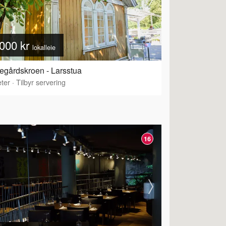
000 kr
lokalleie
egårdskroen - Larsstua
ter
·
Tilbyr servering
16