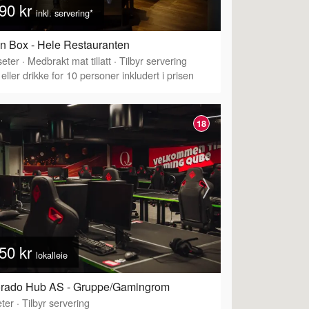
90 kr
inkl. servering*
n Box - Hele Restauranten
eter
·
Medbrakt mat tillatt
·
Tilbyr servering
eller drikke for 10 personer inkludert i prisen
18
50 kr
lokalleie
orado Hub AS - Gruppe/Gamingrom
ter
·
Tilbyr servering