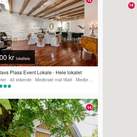
14
00 kr
lokalleie
lavs Plass Event Lokale - Hele lokalet
ter
·
40
stående
·
Medbrakt mat tillatt
·
Medbrakt drikke tillatt
14