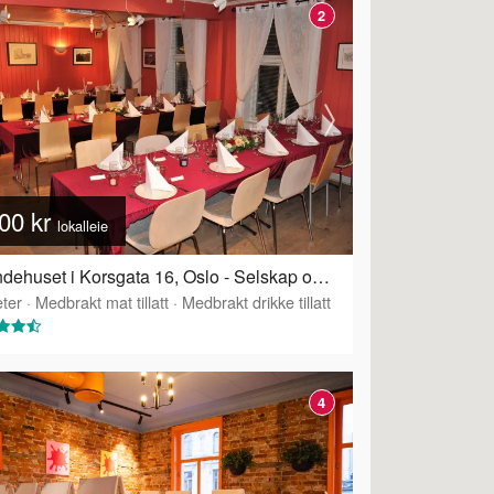
2
00 kr
lokalleie
Grendehuset i Korsgata 16, Oslo - Selskap og konferanselokale
ter
·
Tilbyr servering
·
Medbrakt mat tillatt
·
Medbrakt drikke tillatt
4