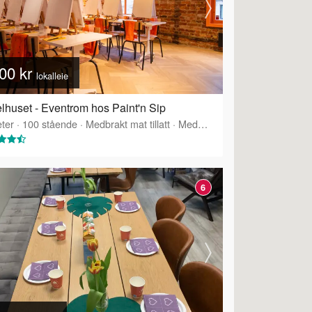
00 kr
lokalleie
lhuset - Eventrom hos Paint'n Sip
ter
·
100
stående
·
Medbrakt mat tillatt
·
Medbrakt drikke tillatt
·
Tilbyr 
6