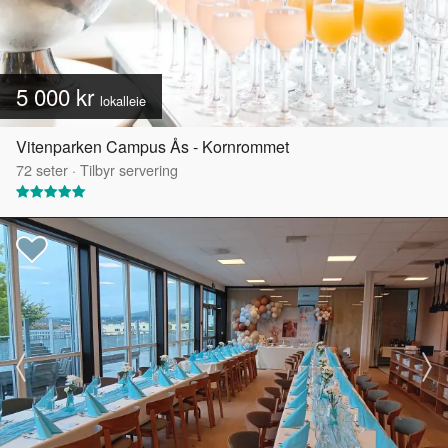
5 000 kr
lokalleie
Vitenparken Campus Ås - Kornrommet
72
seter
·
Tilbyr servering