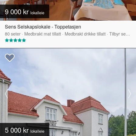
9 000 kr
lokalleie
Sens Selskapslokale - Toppetasjen
80
seter
·
Medbrakt mat tillatt
·
Medbrakt drikke tillatt
·
Tilbyr servering
5 000 kr
lokalleie