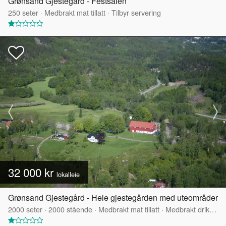
Grønsand Gjestegård - Festsalen
250
seter
·
Medbrakt mat tillatt
·
Tilbyr servering
32 000 kr
lokalleie
Grønsand Gjestegård - Hele gjestegården med uteområder
2000
seter
·
2000
stående
·
Medbrakt mat tillatt
·
Medbrakt drikke tillatt