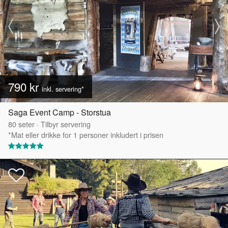
790 kr
inkl. servering*
Saga Event Camp - Storstua
80
seter
·
Tilbyr servering
*Mat eller drikke for 1 personer inkludert i prisen