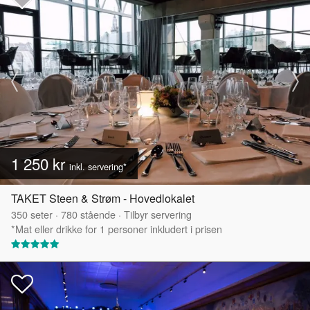
1 250 kr
inkl. servering*
TAKET Steen & Strøm - Hovedlokalet
350
seter
·
780
stående
·
Tilbyr servering
*Mat eller drikke for 1 personer inkludert i prisen