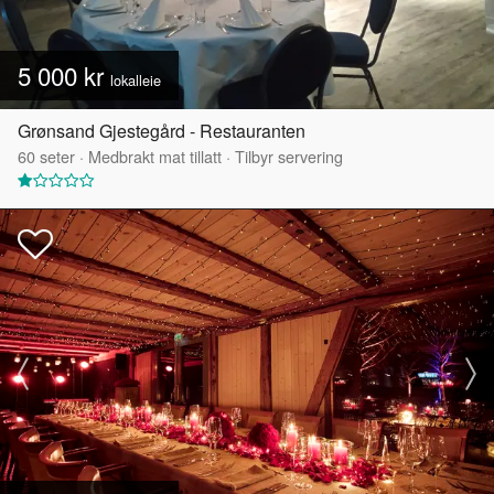
5 000 kr
lokalleie
Grønsand Gjestegård - Restauranten
60
seter
·
Medbrakt mat tillatt
·
Tilbyr servering