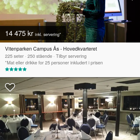
14 475 kr
inkl. servering*
Vitenparken Campus Ås - Hovedkvarteret
225
seter
·
250
stående
·
Tilbyr servering
*Mat eller drikke for 25 personer inkludert i prisen