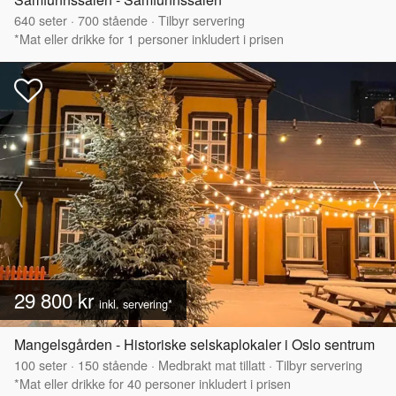
640
seter
·
700
stående
·
Tilbyr servering
*Mat eller drikke for 1 personer inkludert i prisen
29 800 kr
inkl. servering*
Mangelsgården - Historiske selskaplokaler i Oslo sentrum
100
seter
·
150
stående
·
Medbrakt mat tillatt
·
Tilbyr servering
*Mat eller drikke for 40 personer inkludert i prisen