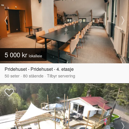
5 000 kr
lokalleie
Pridehuset - Pridehuset - 4. etasje
50
seter
·
80
stående
·
Tilbyr servering