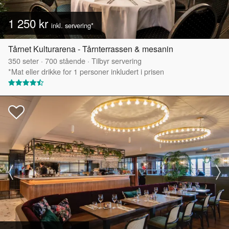
1 250 kr
inkl. servering*
Tårnet Kulturarena - Tårnterrassen & mesanin
350
seter
·
700
stående
·
Tilbyr servering
*Mat eller drikke for 1 personer inkludert i prisen