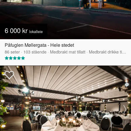
6 000 kr
lokalleie
Påfuglen Møllergata - Hele stedet
86
seter
·
103
stående
·
Medbrakt mat tillatt
·
Medbrakt drikke tillatt