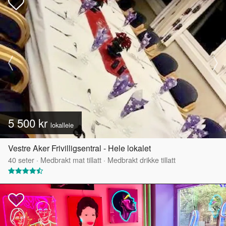
5 500 kr
lokalleie
Vestre Aker Frivilligsentral - Hele lokalet
40
seter
·
Medbrakt mat tillatt
·
Medbrakt drikke tillatt