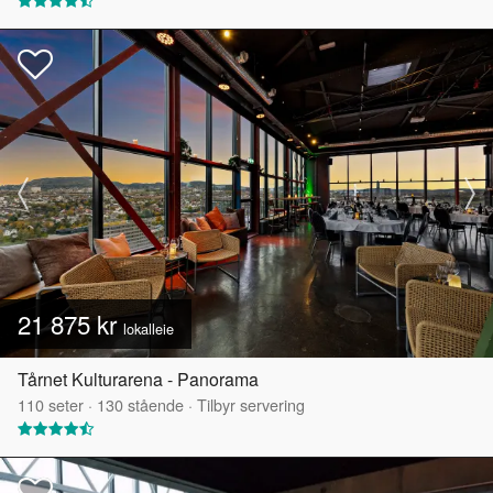
21 875 kr
lokalleie
Tårnet Kulturarena - Panorama
110
seter
·
130
stående
·
Tilbyr servering