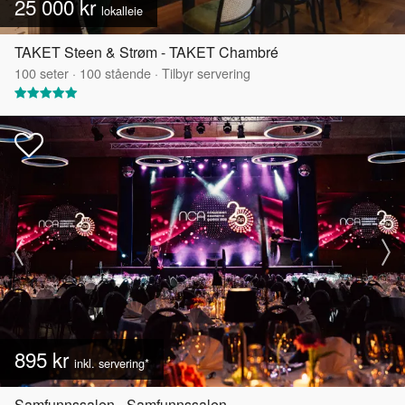
25 000 kr
lokalleie
TAKET Steen & Strøm - TAKET Chambré
100
seter
·
100
stående
·
Tilbyr servering
895 kr
inkl. servering*
Samfunnssalen - Samfunnssalen