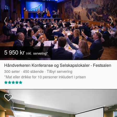
5 950 kr
inkl. servering*
Håndverkeren Konferanse og Selskapslokaler - Festsalen
300
seter
·
450
stående
·
Tilbyr servering
*Mat eller drikke for 10 personer inkludert i prisen