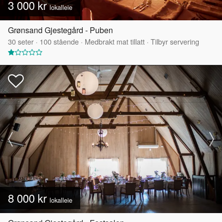
3 000 kr
lokalleie
Grønsand Gjestegård - Puben
30
seter
·
100
stående
·
Medbrakt mat tillatt
·
Tilbyr servering
8 000 kr
lokalleie