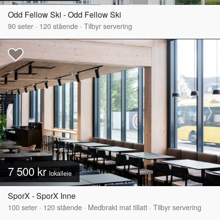
Odd Fellow Ski - Odd Fellow Ski
90
seter
·
120
stående
·
Tilbyr servering
7 500 kr
lokalleie
SporX - SporX Inne
100
seter
·
120
stående
·
Medbrakt mat tillatt
·
Tilbyr servering