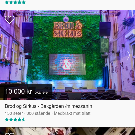
10 000 kr
lokalleie
Brød og Sirkus - Bakgården /m mezzanin
150
seter
·
300
stående
·
Medbrakt mat tillatt