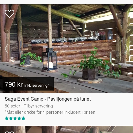
790 kr
inkl. servering*
Saga Event Camp - Paviljongen på tunet
50
seter
·
Tilbyr servering
*Mat eller drikke for 1 personer inkludert i prisen