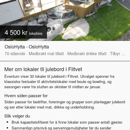
4 500 kr
lokalleie
OsloHytta - OsloHytta
70
stående
·
Medbrakt mat tillatt
·
Medbrakt drikke tillatt
·
Tilbyr servering
Mer om lokaler til julebord i Filtvet
Eventum viser 30 lokaler til julebord i Filtvet. Utvalget spenner fra
klassiske festsaler til aktivitetslokaler med boule og bowling, og
sesongen varer fra slutten av oktober til midten av januar.
Hvem siden passer for
Siden passer for bedrifter, foreninger og grupper som planlegger julebord
og ser etter lokaler med mat, drikke og underholdning.
Slik velger du
Bruk kapasitetsfilteret for å finne lokaler som passer antall gjester.
Sammenlign prisnivå og serveringsmuligheter før du sender