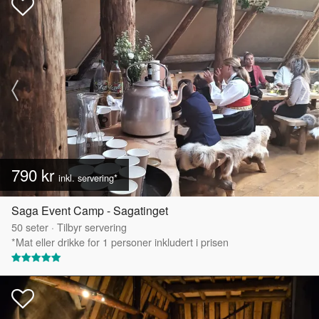
790 kr
inkl. servering*
Saga Event Camp - Sagatinget
50
seter
·
Tilbyr servering
*Mat eller drikke for 1 personer inkludert i prisen