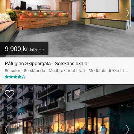
9 900 kr
lokalleie
Påfuglen Skippergata - Selskapslokale
60
seter
·
80
stående
·
Medbrakt mat tillatt
·
Medbrakt drikke tillatt
·