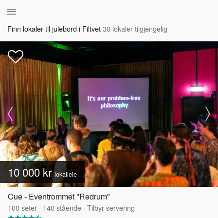
Finn lokaler til julebord i Filtvet
30 lokaler tilgjengelig
10 000 kr
lokalleie
Cue - Eventrommet "Redrum"
100
seter
·
140
stående
·
Tilbyr servering