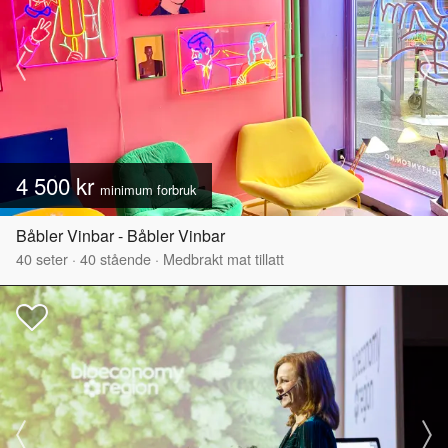
4 500 kr
minimum forbruk
Båbler Vinbar - Båbler Vinbar
40
seter
·
40
stående
·
Medbrakt mat tillatt