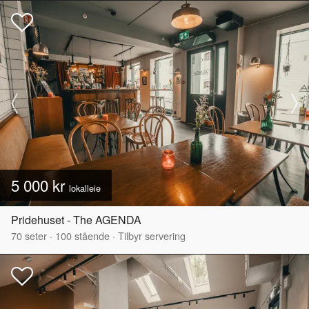
5 000 kr
lokalleie
Pridehuset - The AGENDA
70
seter
·
100
stående
·
Tilbyr servering