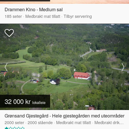
Drammen Kino - Medium sal
185
seter
·
Medbrakt mat tillatt
·
Tilbyr servering
32 000 kr
lokalleie
Grønsand Gjestegård - Hele gjestegården med uteområder
2000
seter
·
2000
stående
·
Medbrakt mat tillatt
·
Medbrakt drikke tillatt