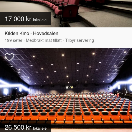
17 000 kr
lokalleie
Kilden Kino - Hovedsalen
199
seter
·
Medbrakt mat tillatt
·
Tilbyr servering
26 500 kr
lokalleie