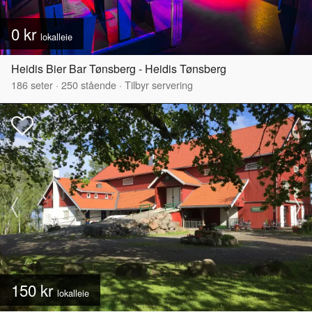
0 kr
lokalleie
Heidis Bier Bar Tønsberg - Heidis Tønsberg
186
seter
·
250
stående
·
Tilbyr servering
150 kr
lokalleie