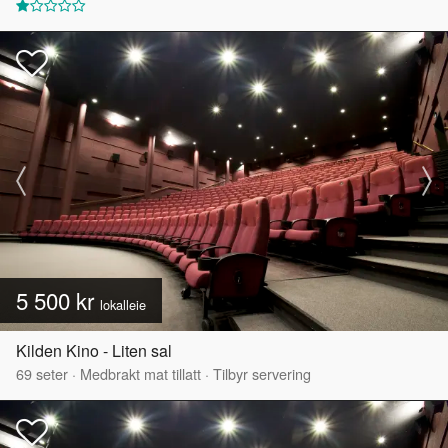
5 500 kr
lokalleie
Kilden Kino - Liten sal
69
seter
·
Medbrakt mat tillatt
·
Tilbyr servering