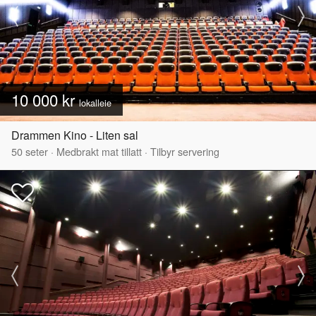
10 000 kr
lokalleie
Drammen Kino - Liten sal
50
seter
·
Medbrakt mat tillatt
·
Tilbyr servering