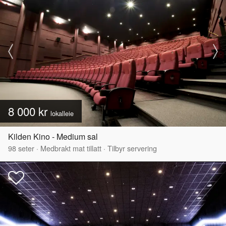
8 000 kr
lokalleie
Kilden Kino - Medium sal
98
seter
·
Medbrakt mat tillatt
·
Tilbyr servering