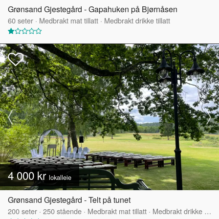
Grønsand Gjestegård - Gapahuken på Bjørnåsen
60
seter
·
Medbrakt mat tillatt
·
Medbrakt drikke tillatt
4 000 kr
lokalleie
Grønsand Gjestegård - Telt på tunet
200
seter
·
250
stående
·
Medbrakt mat tillatt
·
Medbrakt drikke tillatt