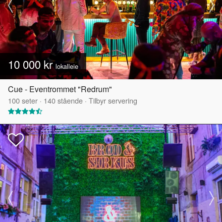
10 000 kr
lokalleie
Cue - Eventrommet "Redrum"
100
seter
·
140
stående
·
Tilbyr servering