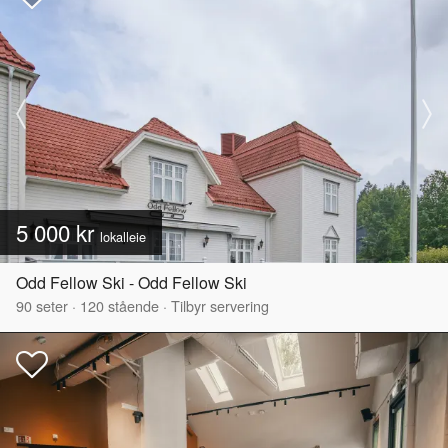
5 000 kr
lokalleie
Odd Fellow Ski - Odd Fellow Ski
90
seter
·
120
stående
·
Tilbyr servering