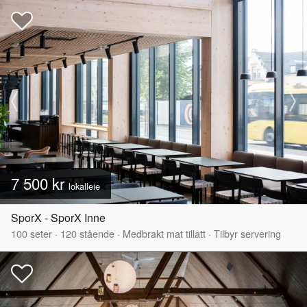
7 500 kr
lokalleie
SporX - SporX Inne
100
seter
·
120
stående
·
Medbrakt mat tillatt
·
Tilbyr servering