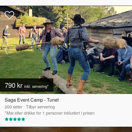
790 kr
inkl. servering*
Saga Event Camp - Tunet
200
seter
·
Tilbyr servering
*Mat eller drikke for 1 personer inkludert i prisen