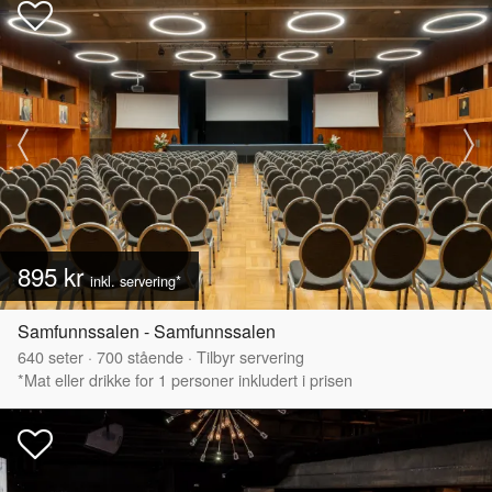
895 kr
inkl. servering*
Samfunnssalen - Samfunnssalen
640
seter
·
700
stående
·
Tilbyr servering
*Mat eller drikke for 1 personer inkludert i prisen