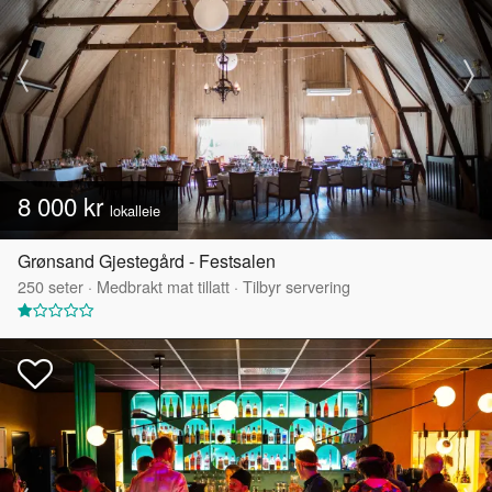
8 000 kr
lokalleie
Grønsand Gjestegård - Festsalen
250
seter
·
Medbrakt mat tillatt
·
Tilbyr servering