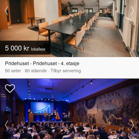
5 000 kr
lokalleie
Pridehuset - Pridehuset - 4. etasje
50
seter
·
80
stående
·
Tilbyr servering