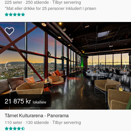
225
seter
·
250
stående
·
Tilbyr servering
*Mat eller drikke for 25 personer inkludert i prisen
21 875 kr
lokalleie
Tårnet Kulturarena - Panorama
110
seter
·
130
stående
·
Tilbyr servering