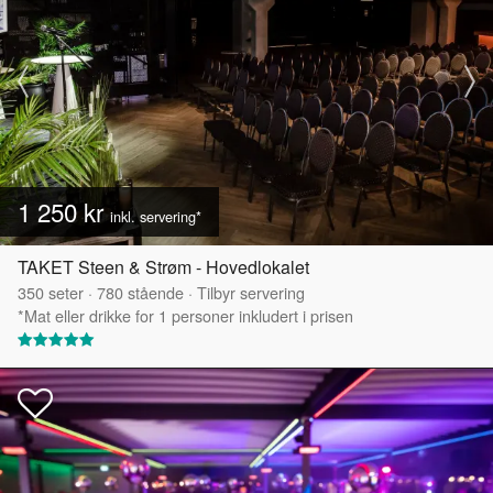
1 250 kr
inkl. servering*
TAKET Steen & Strøm - Hovedlokalet
350
seter
·
780
stående
·
Tilbyr servering
*Mat eller drikke for 1 personer inkludert i prisen