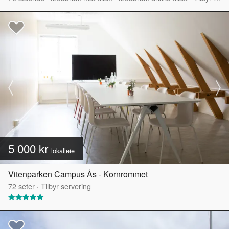
5 000 kr
lokalleie
Vitenparken Campus Ås - Kornrommet
72
seter
·
Tilbyr servering