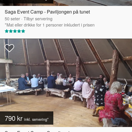
Saga Event Camp - Paviljongen på tunet
50
seter
·
Tilbyr servering
*Mat eller drikke for 1 personer inkludert i prisen
790 kr
inkl. servering*