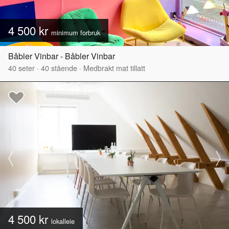
4 500 kr
minimum forbruk
Båbler Vinbar - Båbler Vinbar
40
seter
·
40
stående
·
Medbrakt mat tillatt
4 500 kr
lokalleie