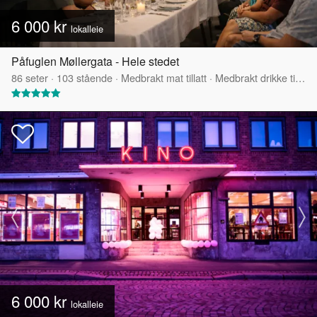
6 000 kr
lokalleie
Påfuglen Møllergata - Hele stedet
86
seter
·
103
stående
·
Medbrakt mat tillatt
·
Medbrakt drikke tillatt
6 000 kr
lokalleie