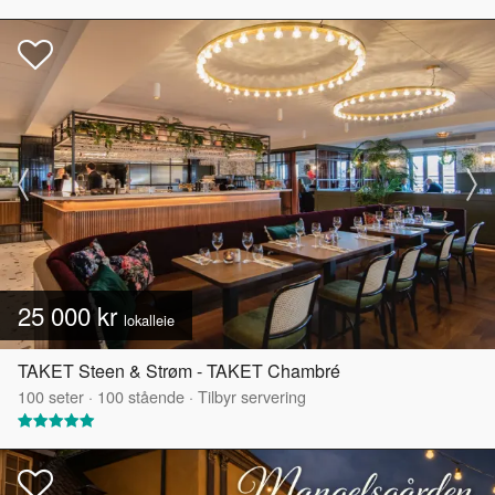
25 000 kr
lokalleie
TAKET Steen & Strøm - TAKET Chambré
100
seter
·
100
stående
·
Tilbyr servering