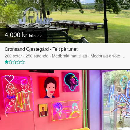
4 000 kr
lokalleie
Grønsand Gjestegård - Telt på tunet
200
seter
·
250
stående
·
Medbrakt mat tillatt
·
Medbrakt drikke tillatt