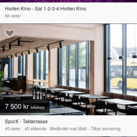
Horten Kino - Sal 1-2-3-4 Horten Kino
66
seter
7 500 kr
lokalleie
SporX - Takterrasse
40
seter
·
40
stående
·
Medbrakt mat tillatt
·
Tilbyr servering