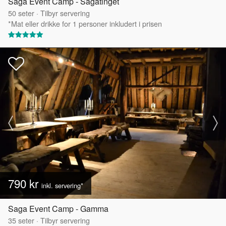
Saga Event Camp - Sagatinget
50
seter
·
Tilbyr servering
*Mat eller drikke for 1 personer inkludert i prisen
790 kr
inkl. servering*
Saga Event Camp - Gamma
35
seter
·
Tilbyr servering