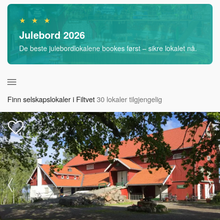
★ ★ ★
Julebord 2026
De beste julebordlokalene bookes først – sikre lokalet nå.
Finn selskapslokaler i Filtvet
30 lokaler tilgjengelig