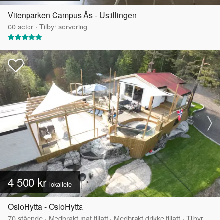
Vitenparken Campus Ås - Ustillingen
60
seter
·
Tilbyr servering
4 500 kr
lokalleie
OsloHytta - OsloHytta
70
stående
·
Medbrakt mat tillatt
·
Medbrakt drikke tillatt
·
Tilbyr servering