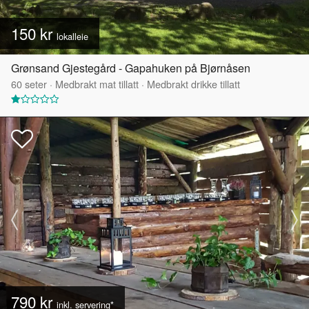
150 kr
lokalleie
Grønsand Gjestegård - Gapahuken på Bjørnåsen
60
seter
·
Medbrakt mat tillatt
·
Medbrakt drikke tillatt
790 kr
inkl. servering*