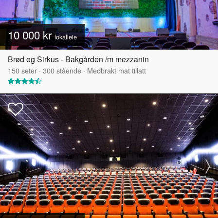
10 000 kr
lokalleie
Brød og Sirkus - Bakgården /m mezzanin
150
seter
·
300
stående
·
Medbrakt mat tillatt