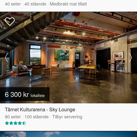
40
seter
·
40
stående
·
Medbrakt mat tillatt
6 300 kr
lokalleie
Tårnet Kulturarena - Sky Lounge
80
seter
·
100
stående
·
Tilbyr servering