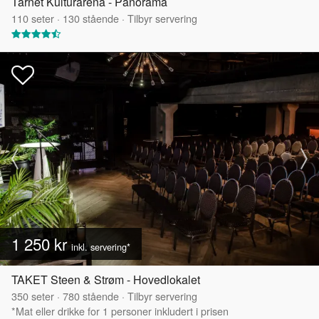
Tårnet Kulturarena - Panorama
110
seter
·
130
stående
·
Tilbyr servering
1 250 kr
inkl. servering*
TAKET Steen & Strøm - Hovedlokalet
350
seter
·
780
stående
·
Tilbyr servering
*Mat eller drikke for 1 personer inkludert i prisen