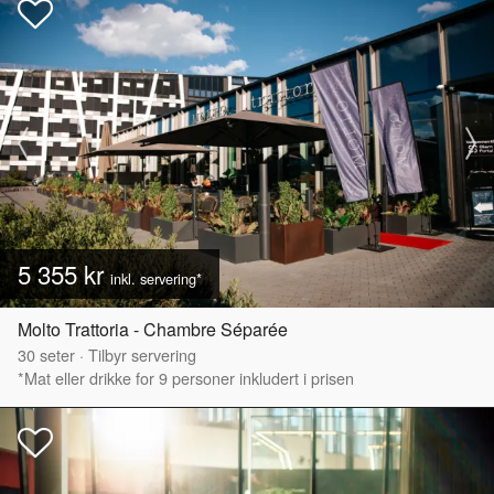
5 355 kr
inkl. servering*
Molto Trattoria - Chambre Séparée
30
seter
·
Tilbyr servering
*Mat eller drikke for 9 personer inkludert i prisen