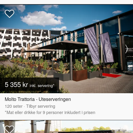
5 355 kr
inkl. servering*
Molto Trattoria - Uteserveringen
120
seter
·
Tilbyr servering
*Mat eller drikke for 9 personer inkludert i prisen