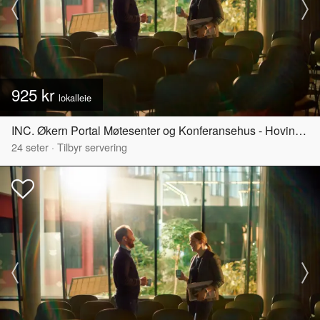
925 kr
lokalleie
INC. Økern Portal Møtesenter og Konferansehus - Hovinbyen
24
seter
·
Tilbyr servering