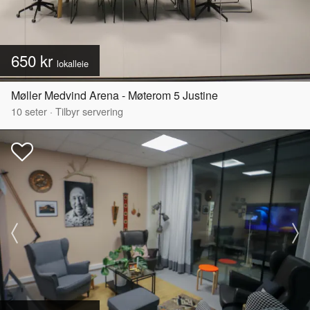
650 kr
lokalleie
Møller Medvind Arena - Møterom 5 Justine
10
seter
·
Tilbyr servering