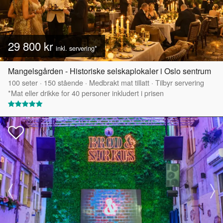
29 800 kr
inkl. servering*
Mangelsgården - Historiske selskaplokaler i Oslo sentrum
100
seter
·
150
stående
·
Medbrakt mat tillatt
·
Tilbyr servering
*Mat eller drikke for 40 personer inkludert i prisen