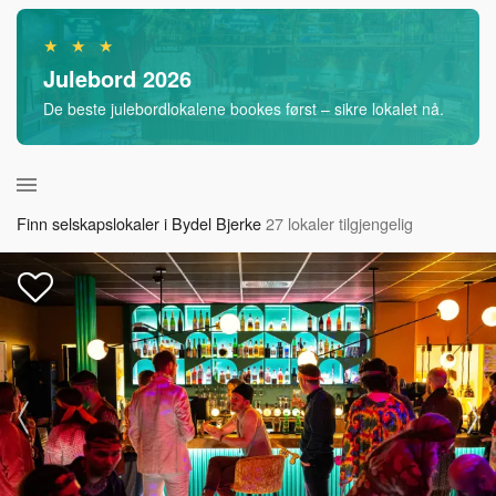
★ ★ ★
Julebord 2026
De beste julebordlokalene bookes først – sikre lokalet nå.
Finn selskapslokaler i Bydel Bjerke
27 lokaler tilgjengelig