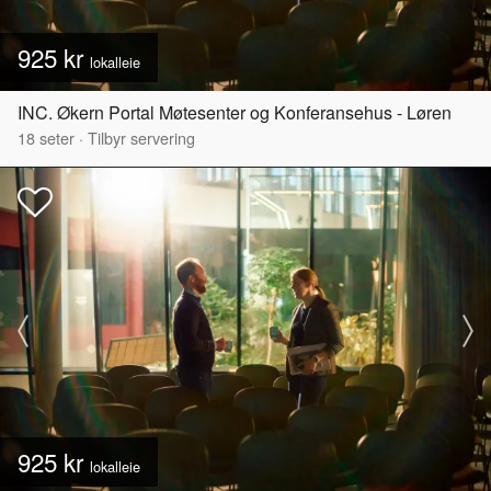
925 kr
lokalleie
INC. Økern Portal Møtesenter og Konferansehus - Løren
18
seter
·
Tilbyr servering
925 kr
lokalleie