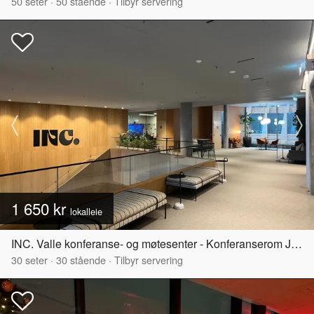
50
seter
·
50
stående
·
Tilbyr servering
1 650 kr
lokalleie
INC. Valle konferanse- og møtesenter - Konferanserom Jordal
30
seter
·
30
stående
·
Tilbyr servering