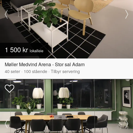
1 500 kr
lokalleie
Møller Medvind Arena - Stor sal Adam
40
seter
·
100
stående
·
Tilbyr servering