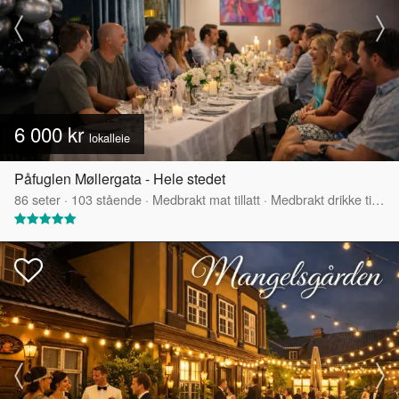
6 000 kr
lokalleie
Påfuglen Møllergata - Hele stedet
86
seter
·
103
stående
·
Medbrakt mat tillatt
·
Medbrakt drikke tillatt