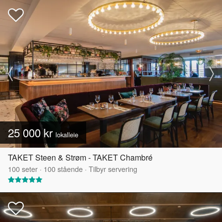
25 000 kr
lokalleie
TAKET Steen & Strøm - TAKET Chambré
100
seter
·
100
stående
·
Tilbyr servering