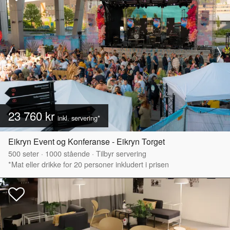
23 760 kr
inkl. servering*
Eikryn Event og Konferanse - Eikryn Torget
500
seter
·
1000
stående
·
Tilbyr servering
*Mat eller drikke for 20 personer inkludert i prisen