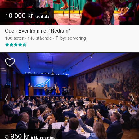
10 000 kr
lokalleie
Cue - Eventrommet "Redrum"
100
seter
·
140
stående
·
Tilbyr servering
5 950 kr
inkl. servering*