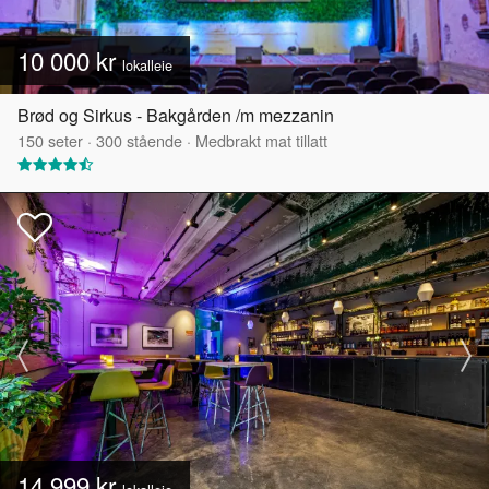
10 000 kr
lokalleie
Brød og Sirkus - Bakgården /m mezzanin
150
seter
·
300
stående
·
Medbrakt mat tillatt
14 999 kr