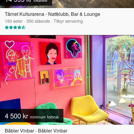
lokalleie
Tårnet Kulturarena - Nattklubb, Bar & Lounge
150
seter
·
350
stående
·
Tilbyr servering
4 500 kr
minimum forbruk
Båbler Vinbar - Båbler Vinbar