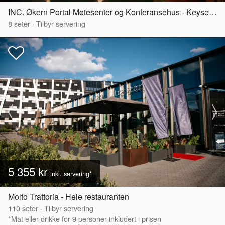
INC. Økern Portal Møtesenter og Konferansehus - Keyserløkka
8
seter
·
Tilbyr servering
5 355 kr
inkl. servering*
Molto Trattoria - Hele restauranten
110
seter
·
Tilbyr servering
*Mat eller drikke for 9 personer inkludert i prisen