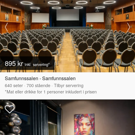
895 kr
inkl. servering*
Samfunnssalen - Samfunnssalen
640
seter
·
700
stående
·
Tilbyr servering
*Mat eller drikke for 1 personer inkludert i prisen