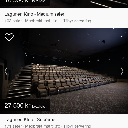
lokalleie
Lagunen Kino - Medium saler
103
seter
·
Medbrakt mat tillatt
·
Tilbyr servering
27 500 kr
lokalleie
Lagunen Kino - Supreme
171
seter
·
Medbrakt mat tillatt
·
Tilbyr servering