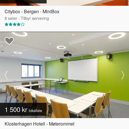
Citybox - Bergen - MiniBox
8
seter
·
Tilbyr servering
1 500 kr
lokalleie
Klosterhagen Hotell - Møterommet