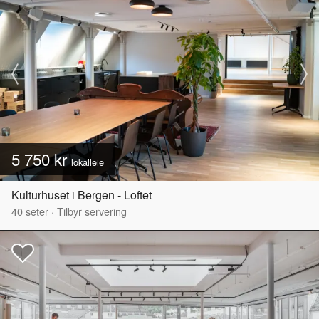
5 750 kr
lokalleie
Kulturhuset i Bergen - Loftet
40
seter
·
Tilbyr servering