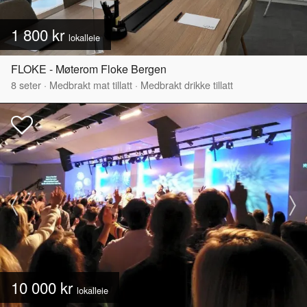
1 800 kr
lokalleie
FLOKE - Møterom Floke Bergen
8
seter
·
Medbrakt mat tillatt
·
Medbrakt drikke tillatt
10 000 kr
lokalleie