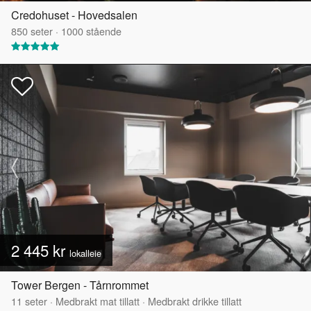
Credohuset - Hovedsalen
850
seter
·
1000
stående
2 445 kr
lokalleie
Tower Bergen - Tårnrommet
11
seter
·
Medbrakt mat tillatt
·
Medbrakt drikke tillatt