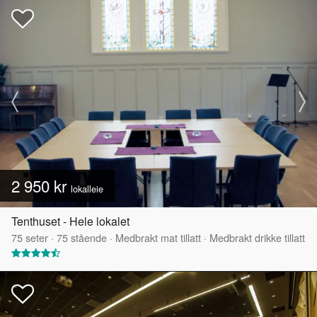
2 950 kr
lokalleie
Tenthuset - Hele lokalet
75
seter
·
75
stående
·
Medbrakt mat tillatt
·
Medbrakt drikke tillatt