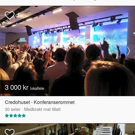
3 000 kr
lokalleie
Credohuset - Konferanserommet
30
seter
·
Medbrakt mat tillatt