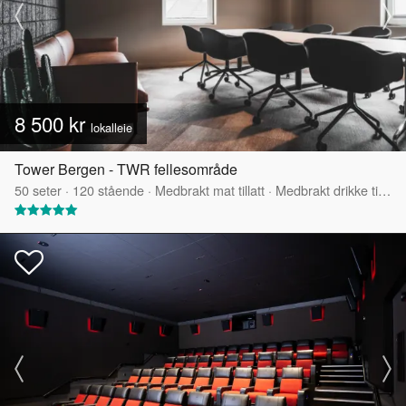
8 500 kr
lokalleie
Tower Bergen - TWR fellesområde
50
seter
·
120
stående
·
Medbrakt mat tillatt
·
Medbrakt drikke tillatt