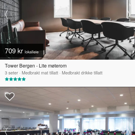
709 kr
lokalleie
Tower Bergen - Lite møterom
3
seter
·
Medbrakt mat tillatt
·
Medbrakt drikke tillatt