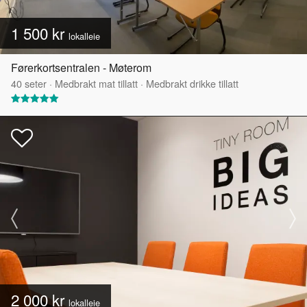
1 500 kr
lokalleie
Førerkortsentralen - Møterom
40
seter
·
Medbrakt mat tillatt
·
Medbrakt drikke tillatt
2 000 kr
lokalleie