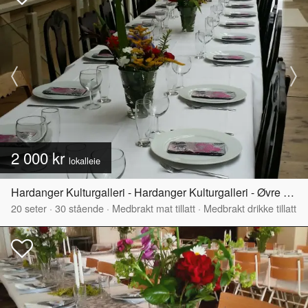
2 000 kr
lokalleie
Hardanger Kulturgalleri - Hardanger Kulturgalleri - Øvre del
20
seter
·
30
stående
·
Medbrakt mat tillatt
·
Medbrakt drikke tillatt