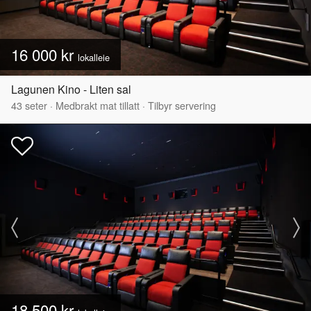
16 000 kr
lokalleie
Lagunen Kino - Liten sal
43
seter
·
Medbrakt mat tillatt
·
Tilbyr servering
18 500 kr