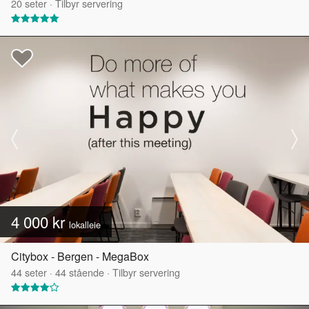
20
seter
·
Tilbyr servering
4 000 kr
lokalleie
Citybox - Bergen - MegaBox
44
seter
·
44
stående
·
Tilbyr servering