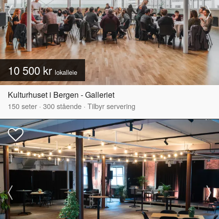
10 500 kr
lokalleie
Kulturhuset i Bergen - Galleriet
150
seter
·
300
stående
·
Tilbyr servering