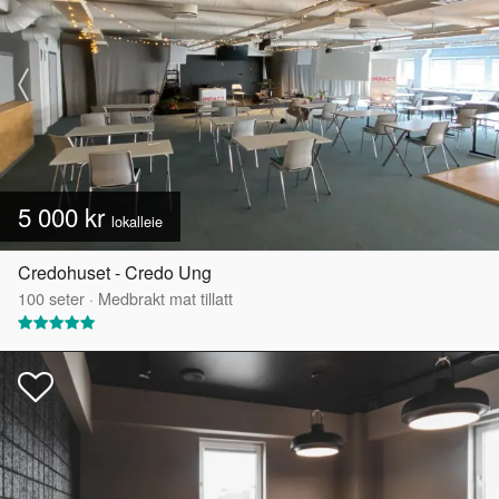
5 000 kr
lokalleie
Credohuset - Credo Ung
100
seter
·
Medbrakt mat tillatt