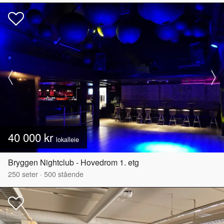
40 000 kr
lokalleie
Bryggen Nightclub - Hovedrom 1. etg
250
seter
·
500
stående