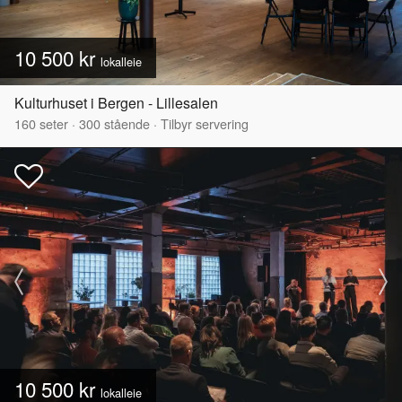
10 500 kr
lokalleie
Kulturhuset i Bergen - Lillesalen
160
seter
·
300
stående
·
Tilbyr servering
10 500 kr
lokalleie