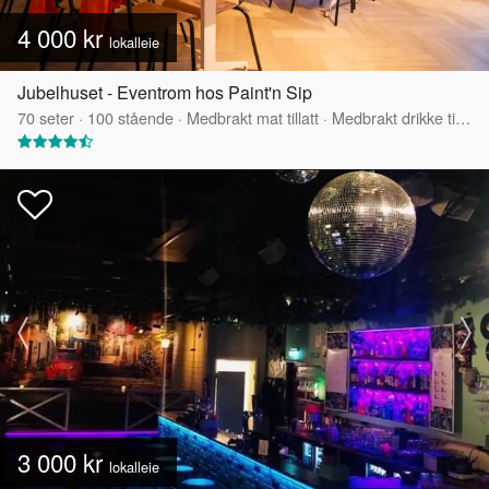
4 000 kr
lokalleie
Jubelhuset - Eventrom hos Paint'n Sip
70
seter
·
100
stående
·
Medbrakt mat tillatt
·
Medbrakt drikke tillatt
3 000 kr
lokalleie