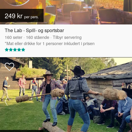
249 kr
per pers.
The Lab - Spill- og sportsbar
160
seter
·
160
stående
·
Tilbyr servering
*Mat eller drikke for 1 personer inkludert i prisen