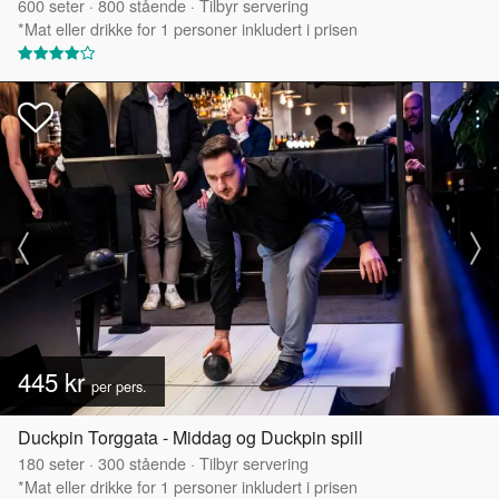
600
seter
·
800
stående
·
Tilbyr servering
*Mat eller drikke for 1 personer inkludert i prisen
445 kr
per pers.
Duckpin Torggata - Middag og Duckpin spill
180
seter
·
300
stående
·
Tilbyr servering
*Mat eller drikke for 1 personer inkludert i prisen