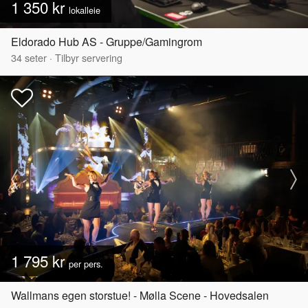
1 350 kr
lokalleie
Eldorado Hub AS - Gruppe/Gamingrom
34
seter
·
Tilbyr servering
1 795 kr
per pers.
Wallmans egen storstue! - Mølla Scene - Hovedsalen