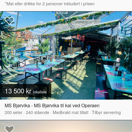
*Mat eller drikke for 2 personer inkludert i prisen
13 500 kr
lokalleie
MS Bjørvika - MS Bjørvika til kai ved Operaen
200
seter
·
240
stående
·
Medbrakt mat tillatt
·
Tilbyr servering