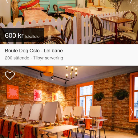
600 kr
lokalleie
Boule Dog Oslo - Lei bane
200
stående
·
Tilbyr servering