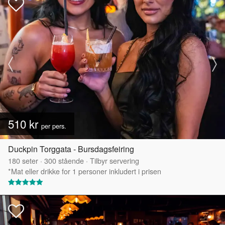
510 kr
per pers.
Duckpin Torggata - Bursdagsfeiring
180
seter
·
300
stående
·
Tilbyr servering
*Mat eller drikke for 1 personer inkludert i prisen