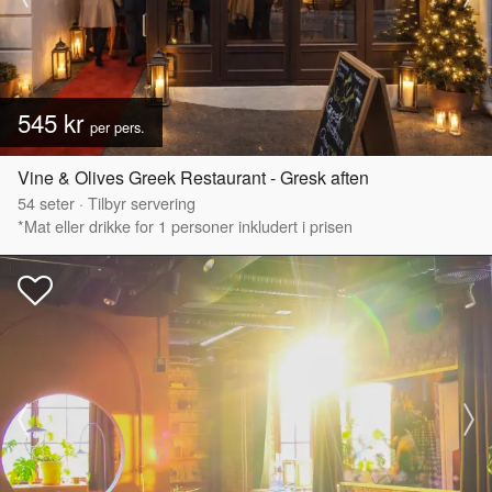
545 kr
per pers.
Vine & Olives Greek Restaurant - Gresk aften
54
seter
·
Tilbyr servering
*Mat eller drikke for 1 personer inkludert i prisen