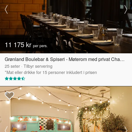
11 175 kr
per pers.
Grønland Boulebar & Spiseri - Møterom med privat Chambre Séparée
25
seter
·
Tilbyr servering
*Mat eller drikke for 15 personer inkludert i prisen