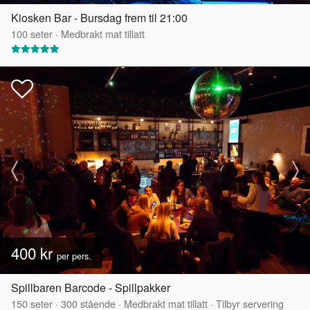
Kiosken Bar - Bursdag frem til 21:00
100
seter
·
Medbrakt mat tillatt
400 kr
per pers.
Spillbaren Barcode - Spillpakker
150
seter
·
300
stående
·
Medbrakt mat tillatt
·
Tilbyr servering