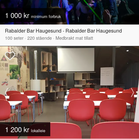
1 000 kr
minimum forbruk
Rabalder Bar Haugesund - Rabalder Bar Haugesund
100
seter
·
220
stående
·
Medbrakt mat tillatt
1 200 kr
lokalleie