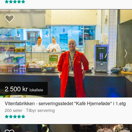
2 500 kr
lokalleie
Vitenfabrikken - serveringsstedet "Kafè Hjerneføde" i 1.etg
200
seter
·
Tilbyr servering