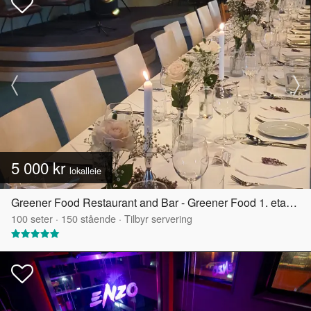
5 000 kr
lokalleie
Greener Food Restaurant and Bar - Greener Food 1. etasje
100
seter
·
150
stående
·
Tilbyr servering