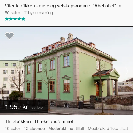
Vitenfabrikken - møte og selskapsrommet "Abelloftet" med egen takterrasse
50
seter
·
Tilbyr servering
1 950 kr
lokalleie
Tinfabrikken - Direksjonsrommet
10
seter
·
12
stående
·
Medbrakt mat tillatt
·
Medbrakt drikke tillatt