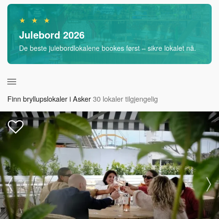
★ ★ ★
Julebord 2026
De beste julebordlokalene bookes først – sikre lokalet nå.
Finn bryllupslokaler i Asker
30 lokaler tilgjengelig