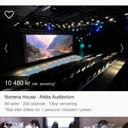
10 480 kr
inkl. servering*
Norrøna House - Arktis Auditorium
88
seter
·
200
stående
·
Tilbyr servering
*Mat eller drikke for 1 personer inkludert i prisen