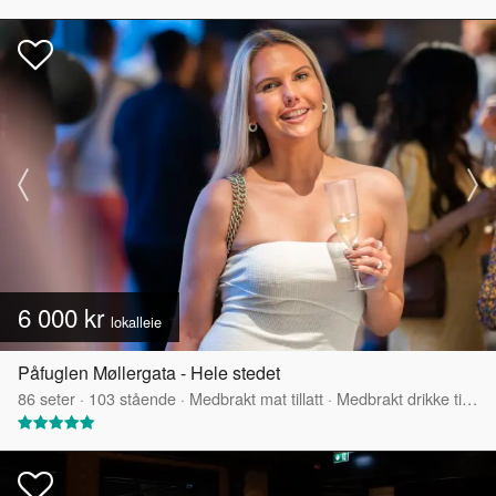
6 000 kr
lokalleie
Påfuglen Møllergata - Hele stedet
86
seter
·
103
stående
·
Medbrakt mat tillatt
·
Medbrakt drikke tillatt