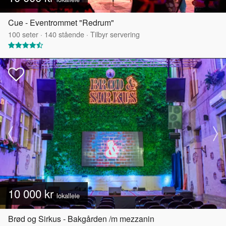
Cue - Eventrommet "Redrum"
100
seter
·
140
stående
·
Tilbyr servering
10 000 kr
lokalleie
Brød og Sirkus - Bakgården /m mezzanin