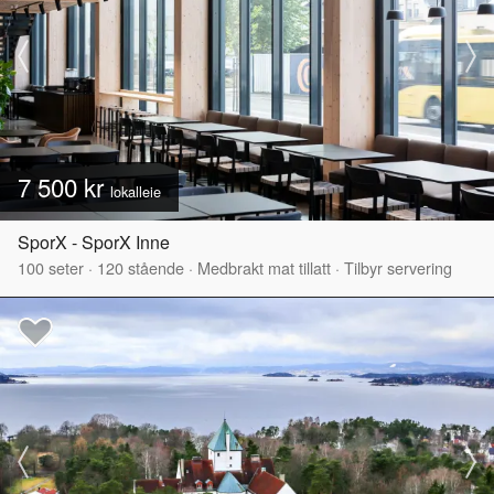
7 500 kr
lokalleie
SporX - SporX Inne
100
seter
·
120
stående
·
Medbrakt mat tillatt
·
Tilbyr servering