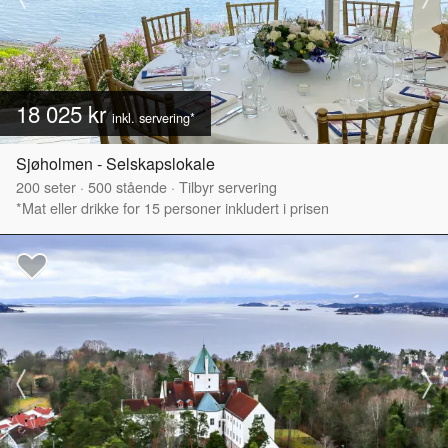
18 025 kr
inkl. servering*
Sjøholmen - Selskapslokale
200
seter
·
500
stående
·
Tilbyr servering
*Mat eller drikke for 15 personer inkludert i prisen