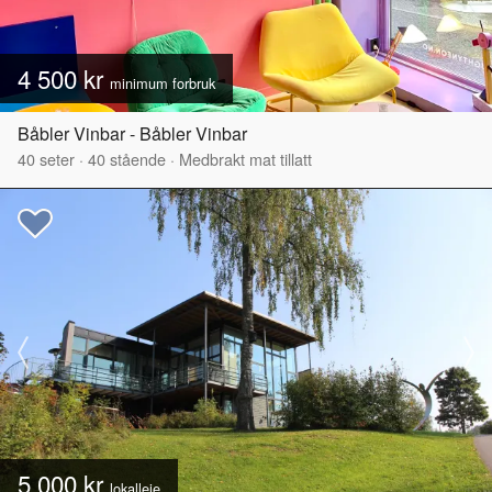
4 500 kr
minimum forbruk
Båbler Vinbar - Båbler Vinbar
40
seter
·
40
stående
·
Medbrakt mat tillatt
5 000 kr
lokalleie