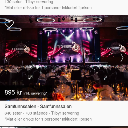
130
seter
·
Tilbyr servering
*Mat eller drikke for 1 personer inkludert i prisen
895 kr
inkl. servering*
Samfunnssalen - Samfunnssalen
640
seter
·
700
stående
·
Tilbyr servering
*Mat eller drikke for 1 personer inkludert i prisen