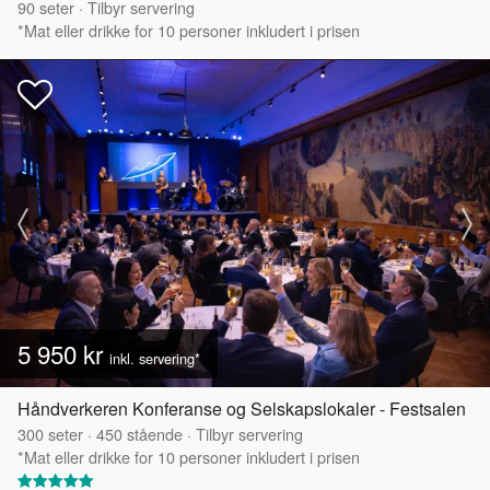
90
seter
·
Tilbyr servering
*Mat eller drikke for 10 personer inkludert i prisen
5 950 kr
inkl. servering*
Håndverkeren Konferanse og Selskapslokaler - Festsalen
300
seter
·
450
stående
·
Tilbyr servering
*Mat eller drikke for 10 personer inkludert i prisen