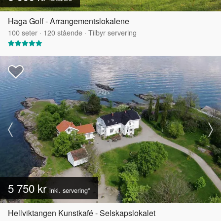
Haga Golf - Arrangementslokalene
100
seter
·
120
stående
·
Tilbyr servering
5 750 kr
inkl. servering*
Hellviktangen Kunstkafé - Selskapslokalet