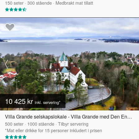
150
seter
·
300
stående
·
Medbrakt mat tillatt
10 425 kr
inkl. servering*
Villa Grande selskapslokale - Villa Grande med Den Engelske Hagen
500
seter
·
1000
stående
·
Tilbyr servering
*Mat eller drikke for 15 personer inkludert i prisen