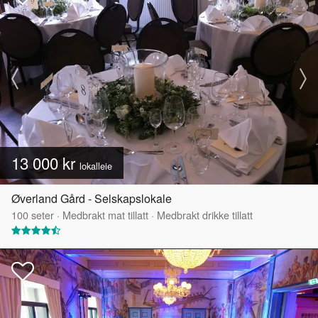
13 000 kr
lokalleie
Øverland Gård - Selskapslokale
100
seter
·
Medbrakt mat tillatt
·
Medbrakt drikke tillatt