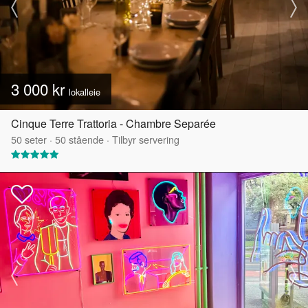
3 000 kr
lokalleie
Cinque Terre Trattoria - Chambre Separée
50
seter
·
50
stående
·
Tilbyr servering