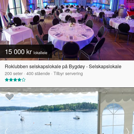
15 000 kr
lokalleie
Roklubben selskapslokale på Bygdøy - Selskapslokale
200
seter
·
400
stående
·
Tilbyr servering