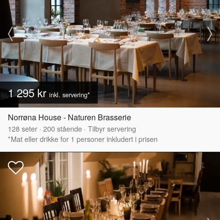
1 295 kr
inkl. servering*
Norrøna House - Naturen Brasserie
128
seter
·
200
stående
·
Tilbyr servering
*Mat eller drikke for 1 personer inkludert i prisen