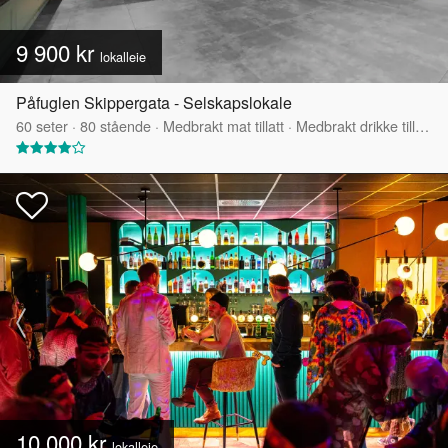
9 900 kr
lokalleie
Påfuglen Skippergata - Selskapslokale
60
seter
·
80
stående
·
Medbrakt mat tillatt
·
Medbrakt drikke tillatt
·
10 000 kr
lokalleie