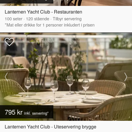
Lanternen Yacht Club - Restauranten
100
seter
·
120
stående
·
Tilbyr servering
*Mat eller drikke for 1 personer inkludert i prisen
795 kr
inkl. servering*
Lanternen Yacht Club - Uteservering brygge