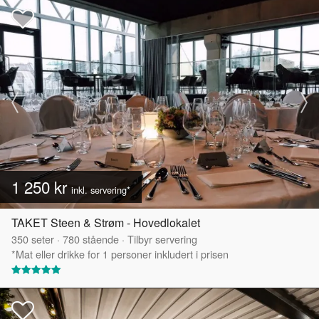
1 250 kr
inkl. servering*
TAKET Steen & Strøm - Hovedlokalet
350
seter
·
780
stående
·
Tilbyr servering
*Mat eller drikke for 1 personer inkludert i prisen