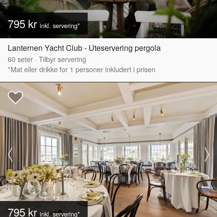
795 kr
inkl. servering*
Lanternen Yacht Club - Uteservering pergola
60
seter
·
Tilbyr servering
*Mat eller drikke for 1 personer inkludert i prisen
795 kr
inkl. servering*