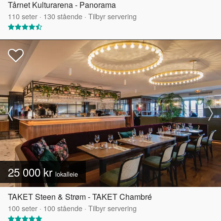
Tårnet Kulturarena - Panorama
110
seter
·
130
stående
·
Tilbyr servering
25 000 kr
lokalleie
TAKET Steen & Strøm - TAKET Chambré
100
seter
·
100
stående
·
Tilbyr servering