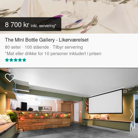
8 700 kr
inkl. servering*
The Mini Bottle Gallery - Likørværelset
80
seter
·
100
stående
·
Tilbyr servering
*Mat eller drikke for 10 personer inkludert i prisen