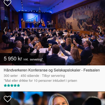
5 950 kr
inkl. servering*
Håndverkeren Konferanse og Selskapslokaler - Festsalen
300
seter
·
450
stående
·
Tilbyr servering
*Mat eller drikke for 10 personer inkludert i prisen