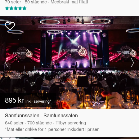
70
seter
·
50
stående
·
Medbrakt mat tillatt
895 kr
inkl. servering*
Samfunnssalen - Samfunnssalen
640
seter
·
700
stående
·
Tilbyr servering
*Mat eller drikke for 1 personer inkludert i prisen