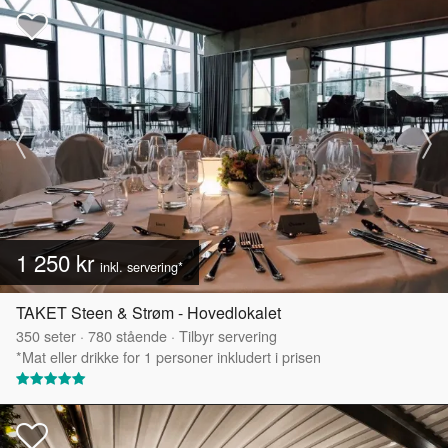
1 250 kr
inkl. servering*
TAKET Steen & Strøm - Hovedlokalet
350
seter
·
780
stående
·
Tilbyr servering
*Mat eller drikke for 1 personer inkludert i prisen