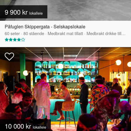
9 900 kr
lokalleie
Påfuglen Skippergata - Selskapslokale
60
seter
·
80
stående
·
Medbrakt mat tillatt
·
Medbrakt drikke tillatt
·
10 000 kr
lokalleie