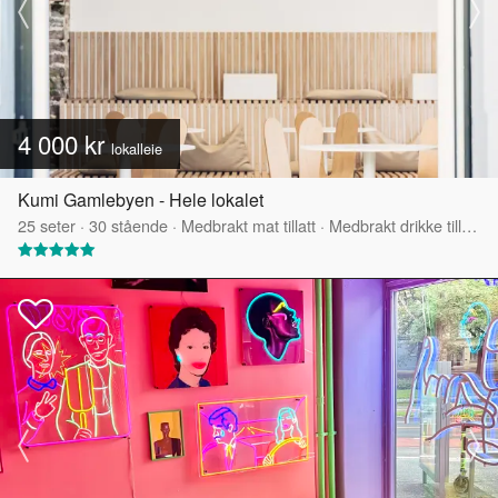
4 000 kr
lokalleie
Kumi Gamlebyen - Hele lokalet
25
seter
·
30
stående
·
Medbrakt mat tillatt
·
Medbrakt drikke tillatt
·