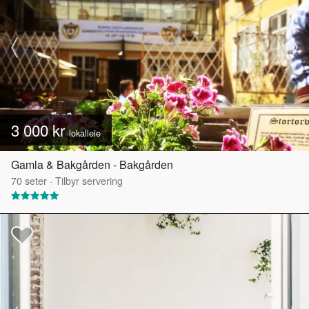
3 000 kr
lokalleie
Gamla & Bakgården - Bakgården
70
seter
·
Tilbyr servering