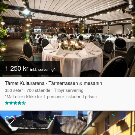
1 250 kr
inkl. servering*
Tårnet Kulturarena - Tårnterrassen & mesanin
350
seter
·
700
stående
·
Tilbyr servering
*Mat eller drikke for 1 personer inkludert i prisen