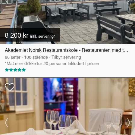
8 200 kr
inkl. servering*
Akademiet Norsk Restaurantskole - Restauranten med takterrasse
60
seter
·
100
stående
·
Tilbyr servering
*Mat eller drikke for 20 personer inkludert i prisen