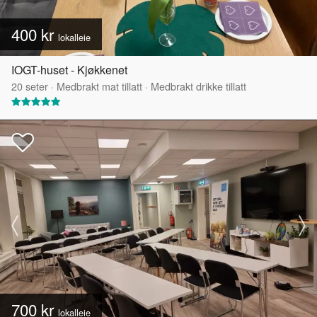
400 kr
lokalleie
IOGT-huset - Kjøkkenet
20
seter
·
Medbrakt mat tillatt
·
Medbrakt drikke tillatt
700 kr
lokalleie