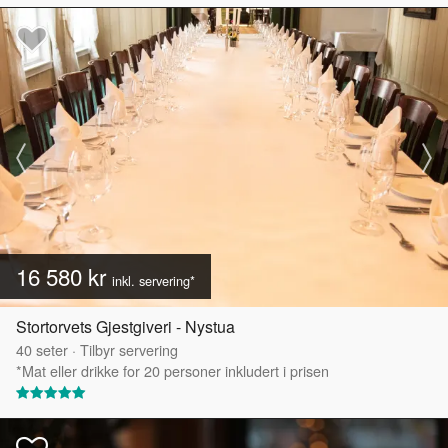
16 580 kr
inkl. servering*
Stortorvets Gjestgiveri - Nystua
40
seter
·
Tilbyr servering
*Mat eller drikke for 20 personer inkludert i prisen