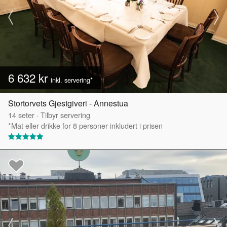
6 632 kr
inkl. servering*
Stortorvets Gjestgiveri - Annestua
14
seter
·
Tilbyr servering
*Mat eller drikke for 8 personer inkludert i prisen