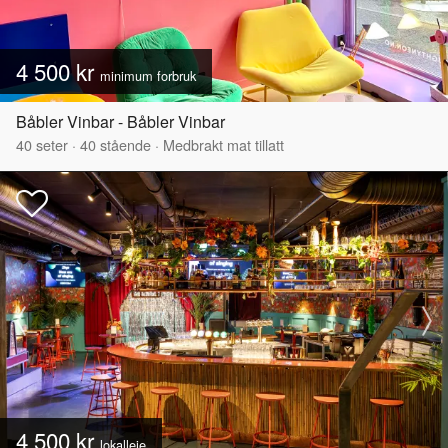
4 500 kr
minimum forbruk
Båbler Vinbar - Båbler Vinbar
40
seter
·
40
stående
·
Medbrakt mat tillatt
4 500 kr
lokalleie