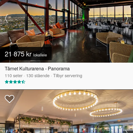
21 875 kr
lokalleie
Tårnet Kulturarena - Panorama
110
seter
·
130
stående
·
Tilbyr servering