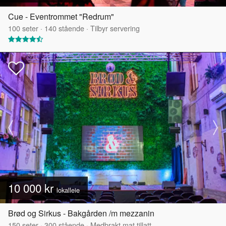
Cue - Eventrommet "Redrum"
100
seter
·
140
stående
·
Tilbyr servering
10 000 kr
lokalleie
Brød og Sirkus - Bakgården /m mezzanin
150
seter
·
300
stående
·
Medbrakt mat tillatt