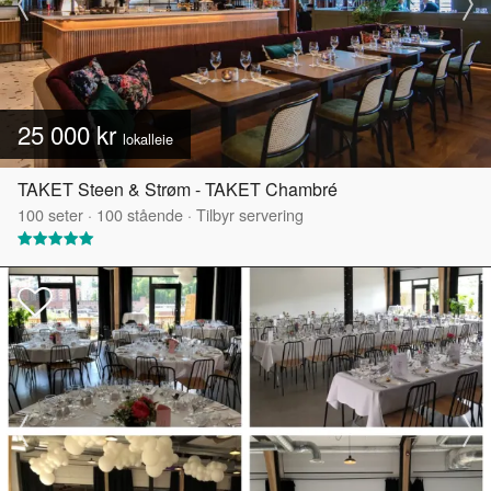
25 000 kr
lokalleie
TAKET Steen & Strøm - TAKET Chambré
100
seter
·
100
stående
·
Tilbyr servering