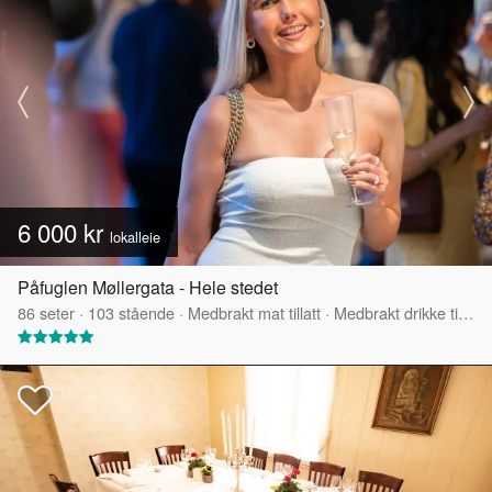
6 000 kr
lokalleie
Påfuglen Møllergata - Hele stedet
86
seter
·
103
stående
·
Medbrakt mat tillatt
·
Medbrakt drikke tillatt