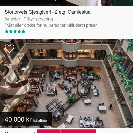
Stortorvets Gjestgiveri - 2 etg. Gamlestua
84
seter
·
Tilbyr servering
*Mat eller drikke for 46 personer inkludert i prisen
40 000 kr
lokalleie