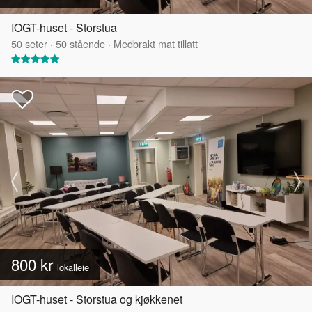
IOGT-huset - Storstua
50
seter
·
50
stående
·
Medbrakt mat tillatt
800 kr
lokalleie
IOGT-huset - Storstua og kjøkkenet