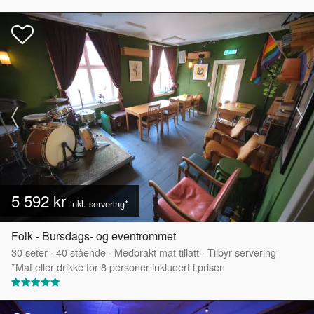
5 592 kr
inkl. servering*
Folk - Bursdags- og eventrommet
30
seter
·
40
stående
·
Medbrakt mat tillatt
·
Tilbyr servering
*Mat eller drikke for 8 personer inkludert i prisen