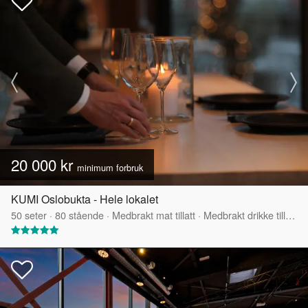
20 000 kr
minimum forbruk
KUMI Oslobukta - Hele lokalet
50
seter
·
80
stående
·
Medbrakt mat tillatt
·
Medbrakt drikke tillatt
·