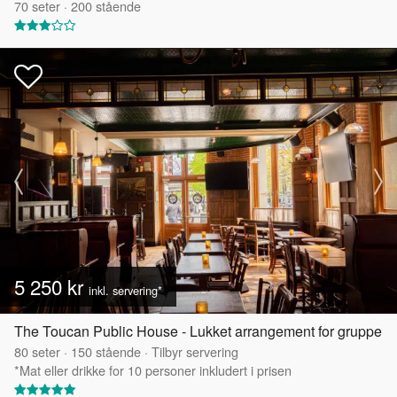
70
seter
·
200
stående
5 250 kr
inkl. servering*
The Toucan Public House - Lukket arrangement for gruppe
80
seter
·
150
stående
·
Tilbyr servering
*Mat eller drikke for 10 personer inkludert i prisen