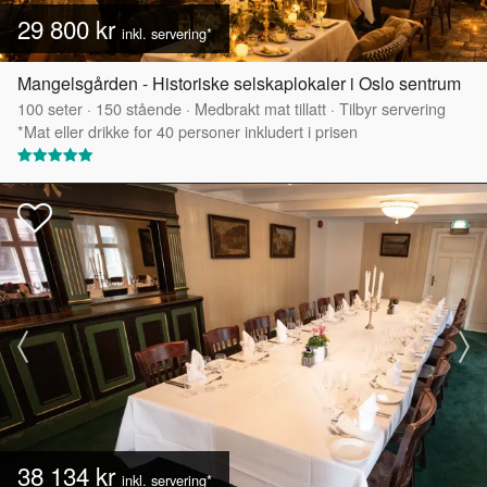
29 800 kr
inkl. servering*
Mangelsgården - Historiske selskaplokaler i Oslo sentrum
100
seter
·
150
stående
·
Medbrakt mat tillatt
·
Tilbyr servering
*Mat eller drikke for 40 personer inkludert i prisen
38 134 kr
inkl. servering*