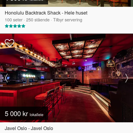
Honolulu Backtrack Shack - Hele huset
100
seter
·
250
stående
·
Tilbyr servering
5 000 kr
lokalleie
Javel Oslo - Javel Oslo