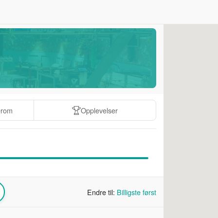
erom
Opplevelser
Endre til:
Billigste først