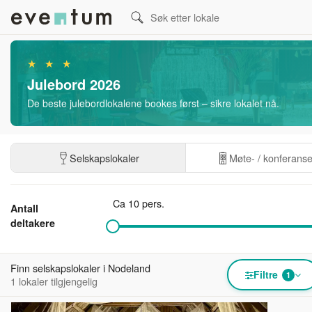
★ ★ ★
Julebord 2026
De beste julebordlokalene bookes først – sikre lokalet nå.
Selskapslokaler
Møte- / konferans
Ca 10 pers.
Antall
deltakere
Finn selskapslokaler i Nodeland
Filtre
1
1 lokaler tilgjengelig