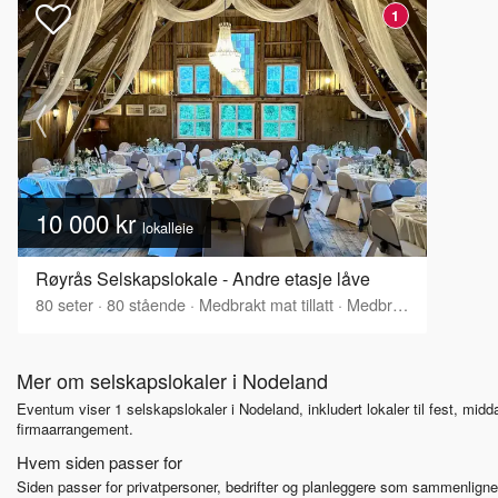
1
10 000 kr
lokalleie
Røyrås Selskapslokale - Andre etasje låve
80
seter
·
80
stående
·
Medbrakt mat tillatt
·
Medbrakt drikke tillatt
Mer om selskapslokaler i Nodeland
Eventum viser 1 selskapslokaler i Nodeland, inkludert lokaler til fest, mid
firmaarrangement.
Hvem siden passer for
Siden passer for privatpersoner, bedrifter og planleggere som sammenligner