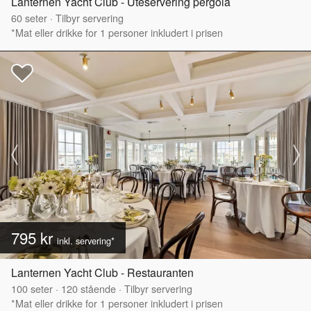
Lanternen Yacht Club - Uteservering pergola
60
seter
·
Tilbyr servering
*Mat eller drikke for 1 personer inkludert i prisen
795 kr
inkl. servering*
Lanternen Yacht Club - Restauranten
100
seter
·
120
stående
·
Tilbyr servering
*Mat eller drikke for 1 personer inkludert i prisen