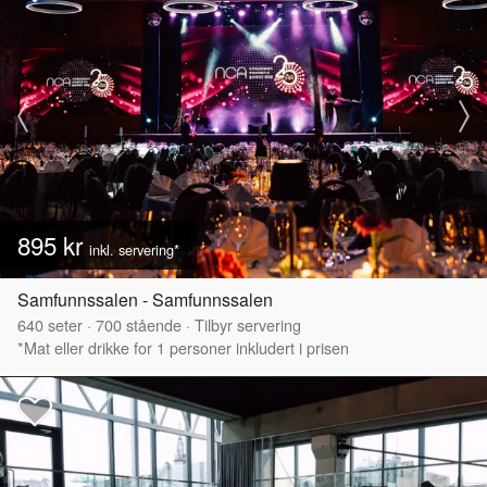
895 kr
inkl. servering*
Samfunnssalen - Samfunnssalen
640
seter
·
700
stående
·
Tilbyr servering
*Mat eller drikke for 1 personer inkludert i prisen