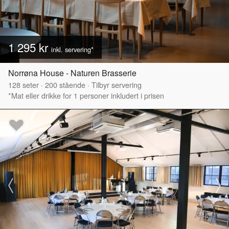
1 295 kr
inkl. servering*
Norrøna House - Naturen Brasserie
128
seter
·
200
stående
·
Tilbyr servering
*Mat eller drikke for 1 personer inkludert i prisen