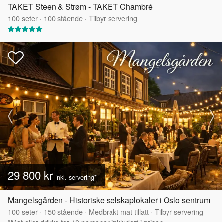
TAKET Steen & Strøm - TAKET Chambré
100
seter
·
100
stående
·
Tilbyr servering
29 800 kr
inkl. servering*
Mangelsgården - Historiske selskaplokaler i Oslo sentrum
100
seter
·
150
stående
·
Medbrakt mat tillatt
·
Tilbyr servering
*Mat eller drikke for 40 personer inkludert i prisen