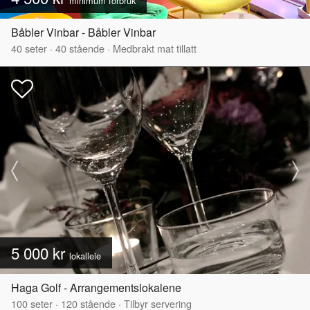
minimum forbruk
Båbler Vinbar - Båbler Vinbar
40
seter
·
40
stående
·
Medbrakt mat tillatt
5 000 kr
lokalleie
Haga Golf - Arrangementslokalene
100
seter
·
120
stående
·
Tilbyr servering