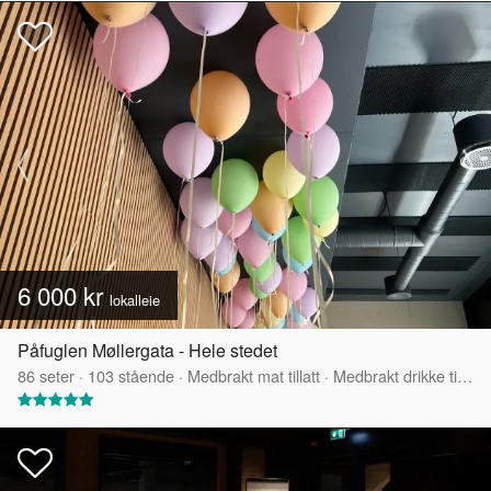
6 000 kr
lokalleie
Påfuglen Møllergata - Hele stedet
86
seter
·
103
stående
·
Medbrakt mat tillatt
·
Medbrakt drikke tillatt