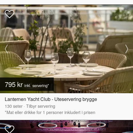
795 kr
inkl. servering*
Lanternen Yacht Club - Uteservering brygge
130
seter
·
Tilbyr servering
*Mat eller drikke for 1 personer inkludert i prisen