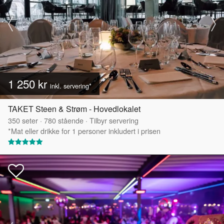
1 250 kr
inkl. servering*
TAKET Steen & Strøm - Hovedlokalet
350
seter
·
780
stående
·
Tilbyr servering
*Mat eller drikke for 1 personer inkludert i prisen