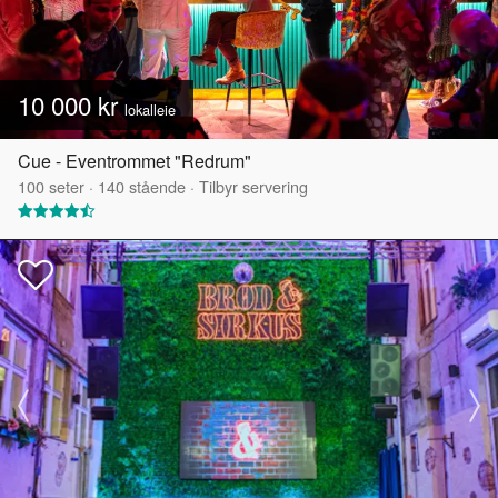
10 000 kr
lokalleie
Cue - Eventrommet "Redrum"
100
seter
·
140
stående
·
Tilbyr servering