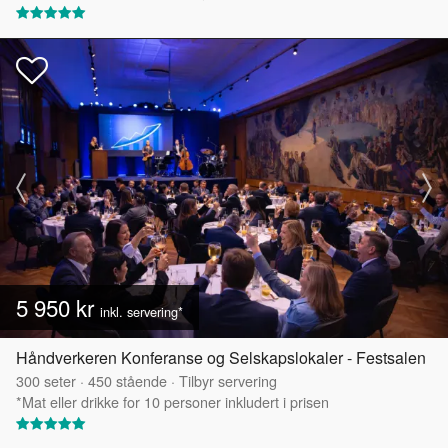
5 950 kr
inkl. servering*
Håndverkeren Konferanse og Selskapslokaler - Festsalen
300
seter
·
450
stående
·
Tilbyr servering
*Mat eller drikke for 10 personer inkludert i prisen