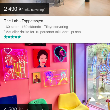
2 490 kr
inkl. servering*
The Lab - Toppetasjen
160
seter
·
160
stående
·
Tilbyr servering
*Mat eller drikke for 10 personer inkludert i prisen
4 500 kr