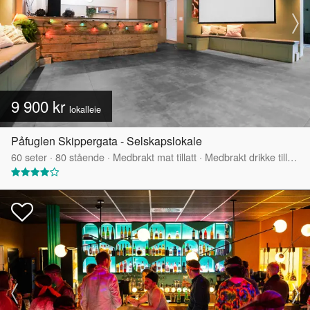
9 900 kr
lokalleie
Påfuglen Skippergata - Selskapslokale
60
seter
·
80
stående
·
Medbrakt mat tillatt
·
Medbrakt drikke tillatt
·