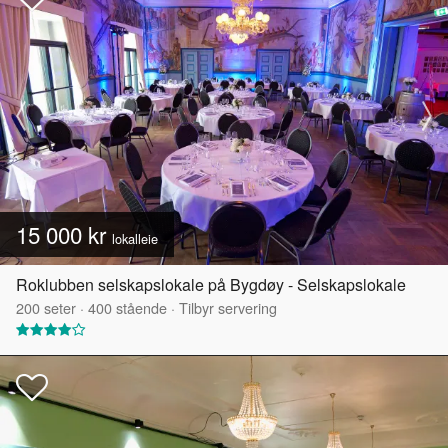
15 000 kr
lokalleie
Roklubben selskapslokale på Bygdøy - Selskapslokale
200
seter
·
400
stående
·
Tilbyr servering