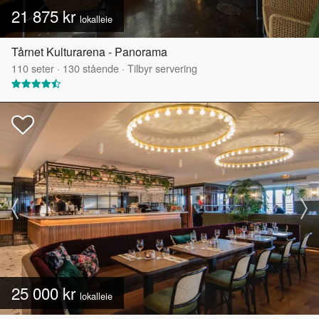
21 875 kr
lokalleie
Tårnet Kulturarena - Panorama
110
seter
·
130
stående
·
Tilbyr servering
25 000 kr
lokalleie