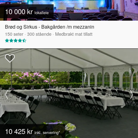
10 000 kr
lokalleie
Brød og Sirkus - Bakgården /m mezzanin
150
seter
·
300
stående
·
Medbrakt mat tillatt
10 425 kr
inkl. servering*