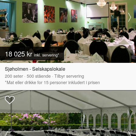
18 025 kr
inkl. servering*
Sjøholmen - Selskapslokale
200
seter
·
500
stående
·
Tilbyr servering
*Mat eller drikke for 15 personer inkludert i prisen