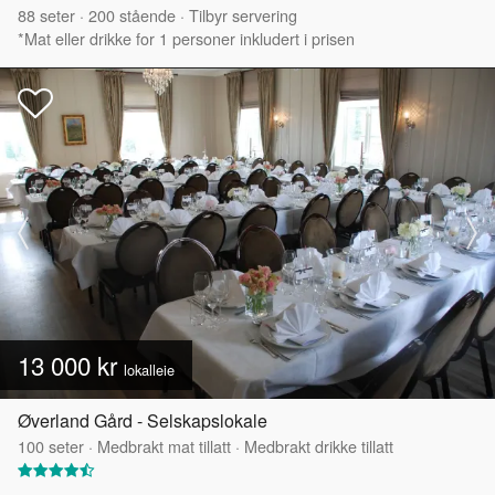
88
seter
·
200
stående
·
Tilbyr servering
*Mat eller drikke for 1 personer inkludert i prisen
13 000 kr
lokalleie
Øverland Gård - Selskapslokale
100
seter
·
Medbrakt mat tillatt
·
Medbrakt drikke tillatt