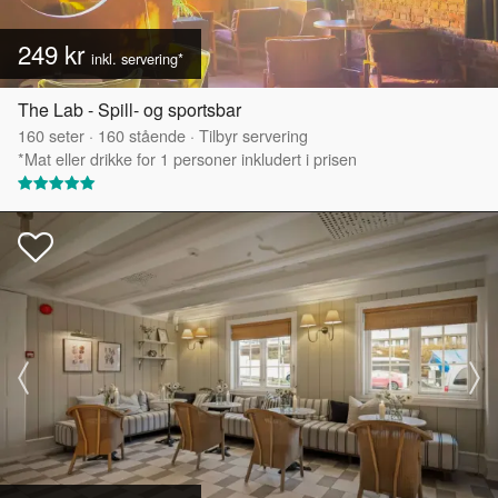
249 kr
inkl. servering*
The Lab - Spill- og sportsbar
160
seter
·
160
stående
·
Tilbyr servering
*Mat eller drikke for 1 personer inkludert i prisen