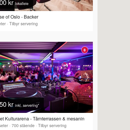
00 kr
lokalleie
e of Oslo - Backer
ter
·
Tilbyr servering
8
50 kr
inkl. servering*
et Kulturarena - Tårnterrassen & mesanin
eter
·
700
stående
·
Tilbyr servering