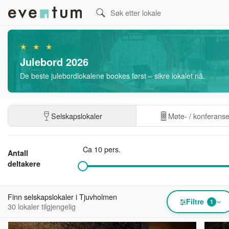
★ ★ ★
Julebord 2026
De beste julebordlokalene bookes først – sikre lokalet nå.
Selskapslokaler
Møte- / konferans
Ca 10 pers.
Antall
deltakere
Finn selskapslokaler i Tjuvholmen
Filtre
1
30 lokaler tilgjengelig