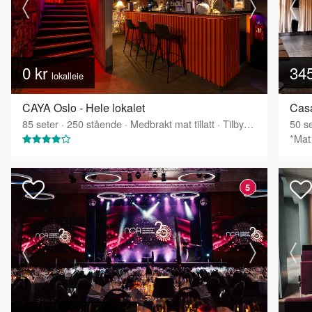
0 kr
34
lokalleie
CAYA Oslo - Hele lokalet
Casa
85
seter
·
250
stående
·
Medbrakt mat tillatt
·
Tilbyr servering
50
se
*Mat 
5