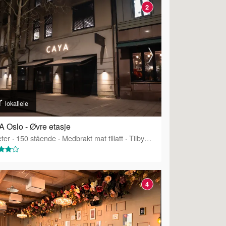
2
r
lokalleie
 Oslo - Øvre etasje
ter
·
150
stående
·
Medbrakt mat tillatt
·
Tilbyr servering
4