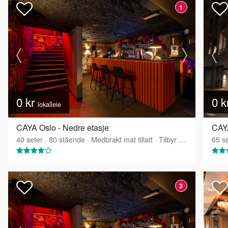
1
0 kr
0 k
lokalleie
CAYA Oslo - Nedre etasje
CAYA
40
seter
·
80
stående
·
Medbrakt mat tillatt
·
Tilbyr servering
65
se
3