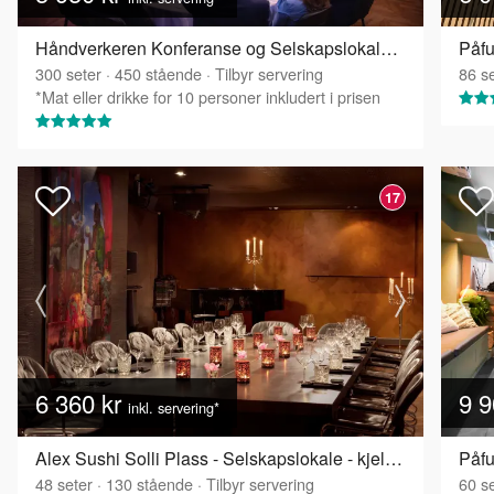
Håndverkeren Konferanse og Selskapslokaler - Festsalen
Påfu
300
seter
·
450
stående
·
Tilbyr servering
86
se
*Mat eller drikke for 10 personer inkludert i prisen
17
6 360 kr
9 9
inkl. servering*
Alex Sushi Solli Plass - Selskapslokale - kjelleren
Påfu
48
seter
·
130
stående
·
Tilbyr servering
60
se