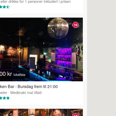
eller drikke for 1 personer inkludert i prisen
10
00 kr
lokalleie
ken Bar - Bursdag frem til 21:00
eter
·
Medbrakt mat tillatt
12