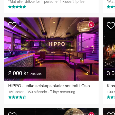
*Mat eller drikke for 1 personer inkludert i prisen
*Mat 
9
2 000 kr
3 0
lokalleie
HIPPO - unike selskapslokaler sentralt i Oslo - Hippo
Kios
150
seter
·
350
stående
·
Tilbyr servering
100
s
11