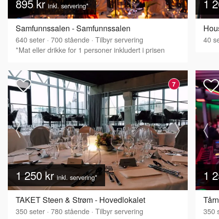
895 kr
1 2
inkl. servering*
Samfunnssalen - Samfunnssalen
Hous
640
seter
·
700
stående
·
Tilbyr servering
40
se
*Mat eller drikke for 1 personer inkludert i prisen
7
1 250 kr
1 2
inkl. servering*
TAKET Steen & Strøm - Hovedlokalet
Tårn
350
seter
·
780
stående
·
Tilbyr servering
350
s