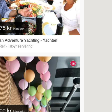
75 kr
lokalleie
n Adventure Yachting - Yachten
ter
·
Tilbyr servering
16
00 kr
lokalleie