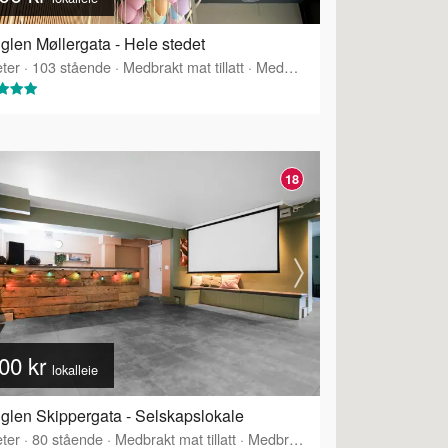
glen Møllergata - Hele stedet
ter
·
103
stående
·
Medbrakt mat tillatt
·
Medbrakt drikke tillatt
·
Tilbyr 
18
00 kr
lokalleie
glen Skippergata - Selskapslokale
ter
·
80
stående
·
Medbrakt mat tillatt
·
Medbrakt drikke tillatt
·
Tilbyr s