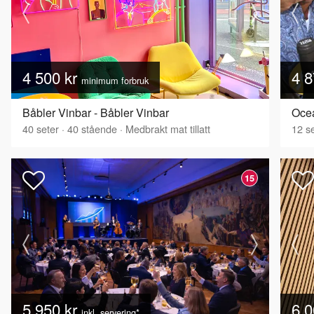
4 500 kr
4 8
minimum forbruk
Båbler Vinbar - Båbler Vinbar
Ocea
40
seter
·
40
stående
·
Medbrakt mat tillatt
12
se
15
5 950 kr
6 0
inkl. servering*