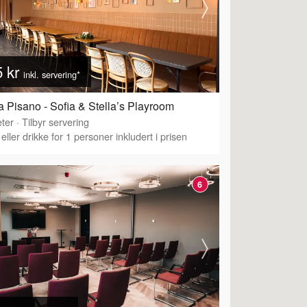
5 kr
inkl. servering*
 Pisano - Sofia & Stella’s Playroom
ter
·
Tilbyr servering
eller drikke for 1 personer inkludert i prisen
6