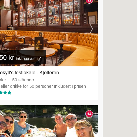
50 kr
inkl. servering*
Jekyll's festlokale - Kjelleren
ter
·
150
stående
eller drikke for 50 personer inkludert i prisen
14