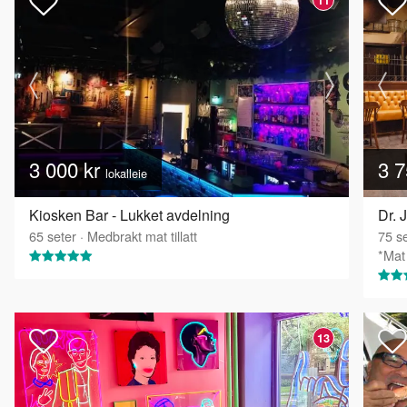
3 000 kr
3 7
lokalleie
Kiosken Bar - Lukket avdelning
Dr. 
65
seter
·
Medbrakt mat tillatt
75
se
*Mat 
13