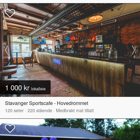
1 000 kr
lokalleie
Stavanger Sportscafe - Hovedrommet
120
seter
·
220
stående
·
Medbrakt mat tillatt