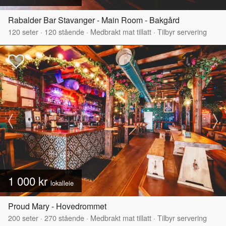
Rabalder Bar Stavanger - Main Room - Bakgård
120
seter
·
120
stående
·
Medbrakt mat tillatt
·
Tilbyr servering
1 000 kr
lokalleie
Proud Mary - Hovedrommet
200
seter
·
270
stående
·
Medbrakt mat tillatt
·
Tilbyr servering