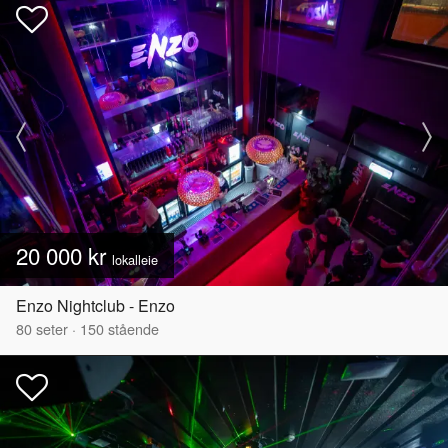
20 000 kr
lokalleie
Enzo Nightclub - Enzo
80
seter
·
150
stående