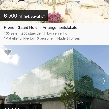
6 500 kr
inkl. servering*
Kronen Gaard Hotell - Arrangementslokaler
100
seter
·
250
stående
·
Tilbyr servering
*Mat eller drikke for 10 personer inkludert i prisen