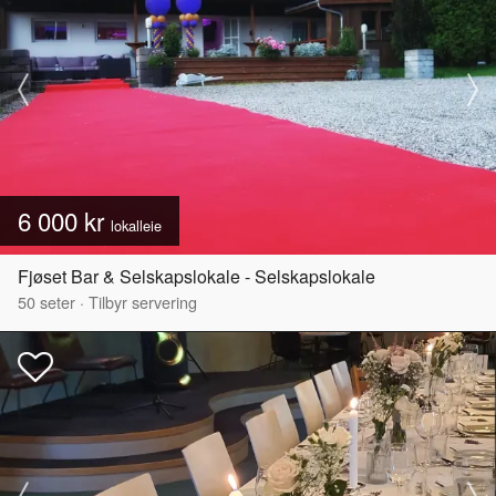
6 000 kr
lokalleie
Fjøset Bar & Selskapslokale - Selskapslokale
50
seter
·
Tilbyr servering