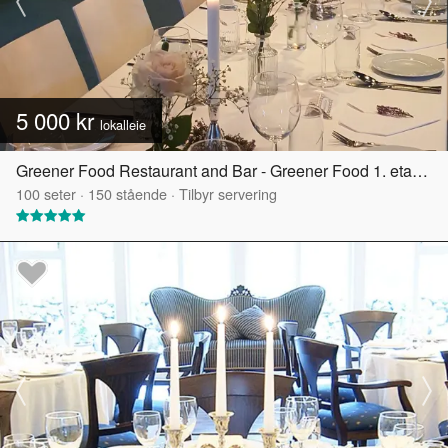
5 000 kr
lokalleie
Greener Food Restaurant and Bar - Greener Food 1. etasje
100
seter
·
150
stående
·
Tilbyr servering