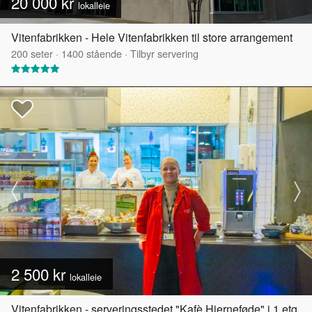
20 000 kr
lokalleie
Vitenfabrikken - Hele Vitenfabrikken til store arrangement
200
seter
·
1400
stående
·
Tilbyr servering
2 500 kr
lokalleie
Vitenfabrikken - serveringsstedet "Kafè Hjerneføde" i 1.etg