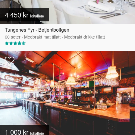
4 450 kr
lokalleie
Tungenes Fyr - Betjentboligen
60
seter
·
Medbrakt mat tillatt
·
Medbrakt drikke tillatt
1 000 kr
lokalleie