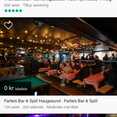
200
seter
·
Tilbyr servering
0 kr
lokalleie
Farfars Bar & Spill Haugesund - Farfars Bar & Spill
100
seter
·
220
stående
·
Medbrakt mat tillatt