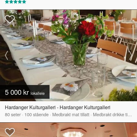
5 000 kr
lokalleie
Hardanger Kulturgalleri - Hardanger Kulturgalleri
80
seter
·
100
stående
·
Medbrakt mat tillatt
·
Medbrakt drikke tillatt