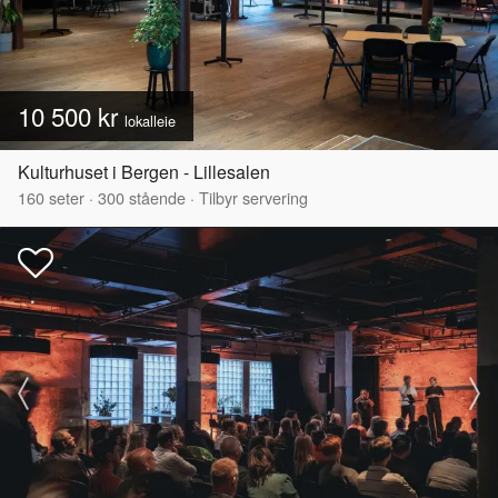
10 500 kr
lokalleie
Kulturhuset i Bergen - Lillesalen
160
seter
·
300
stående
·
Tilbyr servering