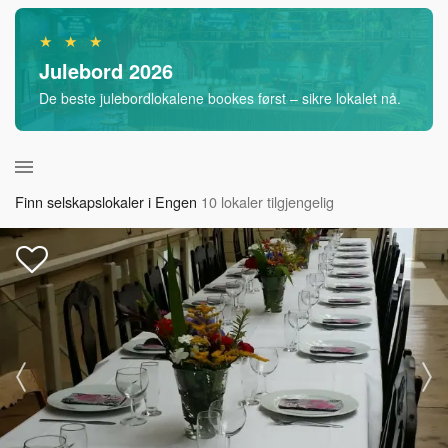
★ ★ ★
Julebord 2026
De beste julebordlokalene bookes først – sikre lokalet nå.
Finn selskapslokaler i Engen
10 lokaler tilgjengelig