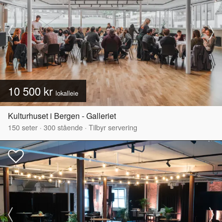
10 500 kr
lokalleie
Kulturhuset i Bergen - Galleriet
150
seter
·
300
stående
·
Tilbyr servering