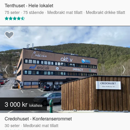
Tenthuset - Hele lokalet
75
seter
·
75
stående
·
Medbrakt mat tillatt
·
Medbrakt drikke tillatt
3 000 kr
lokalleie
Credohuset - Konferanserommet
30
seter
·
Medbrakt mat tillatt