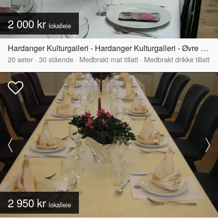
2 000 kr
lokalleie
Hardanger Kulturgalleri - Hardanger Kulturgalleri - Øvre del
20
seter
·
30
stående
·
Medbrakt mat tillatt
·
Medbrakt drikke tillatt
2 950 kr
lokalleie