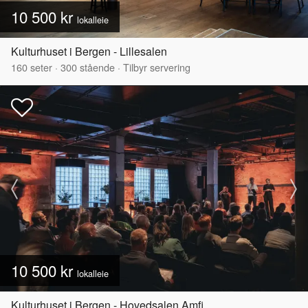
10 500 kr
lokalleie
Kulturhuset i Bergen - Lillesalen
160
seter
·
300
stående
·
Tilbyr servering
10 500 kr
lokalleie
Kulturhuset i Bergen - Hovedsalen Amfi