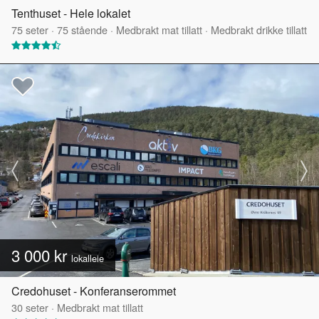
Tenthuset - Hele lokalet
75
seter
·
75
stående
·
Medbrakt mat tillatt
·
Medbrakt drikke tillatt
3 000 kr
lokalleie
Credohuset - Konferanserommet
30
seter
·
Medbrakt mat tillatt