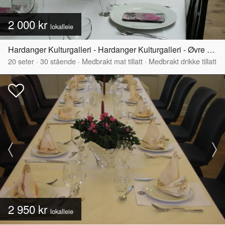
2 000 kr
lokalleie
Hardanger Kulturgalleri - Hardanger Kulturgalleri - Øvre del
20
seter
·
30
stående
·
Medbrakt mat tillatt
·
Medbrakt drikke tillatt
2 950 kr
lokalleie