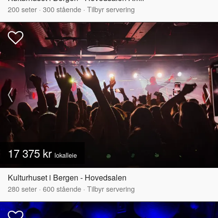
200
seter
·
300
stående
·
Tilbyr servering
17 375 kr
lokalleie
Kulturhuset i Bergen - Hovedsalen
280
seter
·
600
stående
·
Tilbyr servering