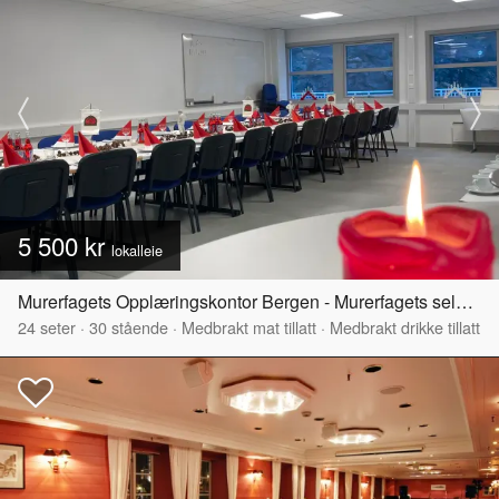
5 500 kr
lokalleie
Murerfagets Opplæringskontor Bergen - Murerfagets selskapslokale
24
seter
·
30
stående
·
Medbrakt mat tillatt
·
Medbrakt drikke tillatt