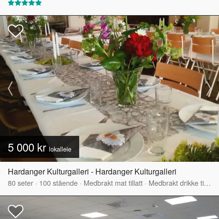
5 000 kr
lokalleie
Hardanger Kulturgalleri - Hardanger Kulturgalleri
80
seter
·
100
stående
·
Medbrakt mat tillatt
·
Medbrakt drikke tillatt