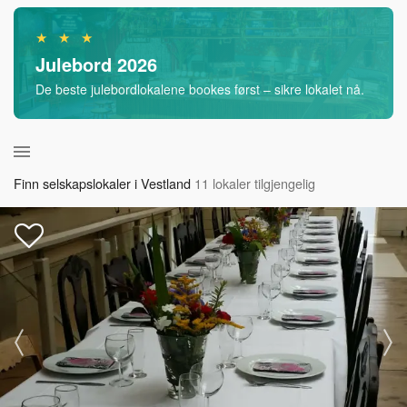
★ ★ ★
Julebord 2026
De beste julebordlokalene bookes først – sikre lokalet nå.
Finn selskapslokaler i Vestland
11 lokaler tilgjengelig