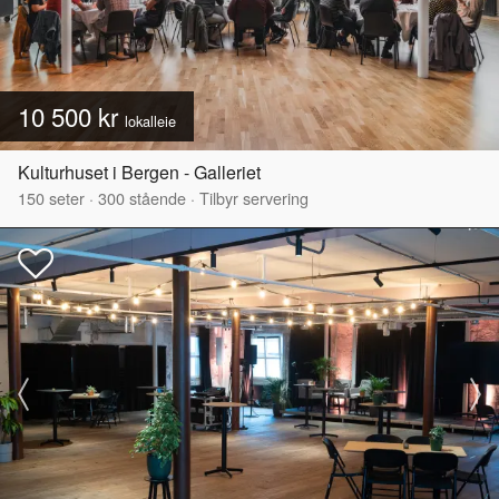
10 500 kr
lokalleie
Kulturhuset i Bergen - Galleriet
150
seter
·
300
stående
·
Tilbyr servering