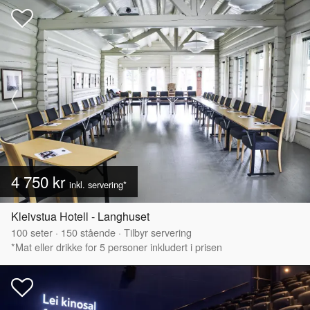
4 750 kr
inkl. servering*
Kleivstua Hotell - Langhuset
100
seter
·
150
stående
·
Tilbyr servering
*Mat eller drikke for 5 personer inkludert i prisen