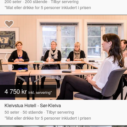
200
seter
·
200
stående
·
Tilbyr servering
*Mat eller drikke for 5 personer inkludert i prisen
4 750 kr
inkl. servering*
Kleivstua Hotell - Sør-Kleiva
50
seter
·
50
stående
·
Tilbyr servering
*Mat eller drikke for 5 personer inkludert i prisen