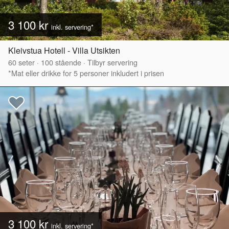
3 100 kr
inkl. servering*
Kleivstua Hotell - Villa Utsikten
60
seter
·
100
stående
·
Tilbyr servering
*Mat eller drikke for 5 personer inkludert i prisen
3 100 kr
inkl. servering*