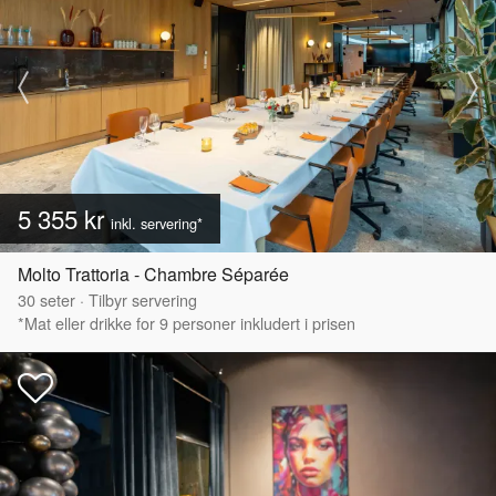
5 355 kr
inkl. servering*
Molto Trattoria - Chambre Séparée
30
seter
·
Tilbyr servering
*Mat eller drikke for 9 personer inkludert i prisen