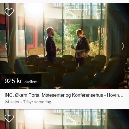
925 kr
lokalleie
INC. Økern Portal Møtesenter og Konferansehus - Hovinbyen
24
seter
·
Tilbyr servering