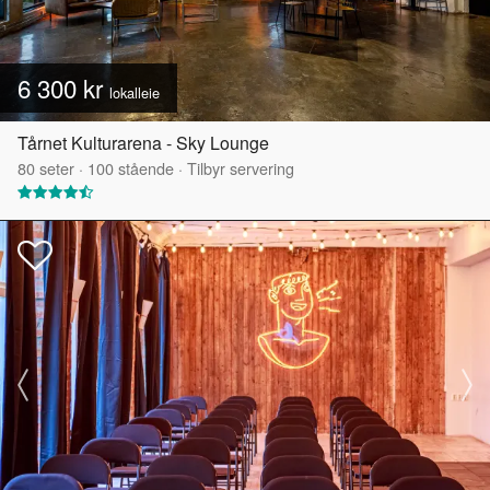
6 300 kr
lokalleie
Tårnet Kulturarena - Sky Lounge
80
seter
·
100
stående
·
Tilbyr servering