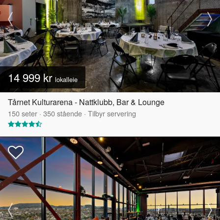
14 999 kr
lokalleie
Tårnet Kulturarena - Nattklubb, Bar & Lounge
150
seter
·
350
stående
·
Tilbyr servering