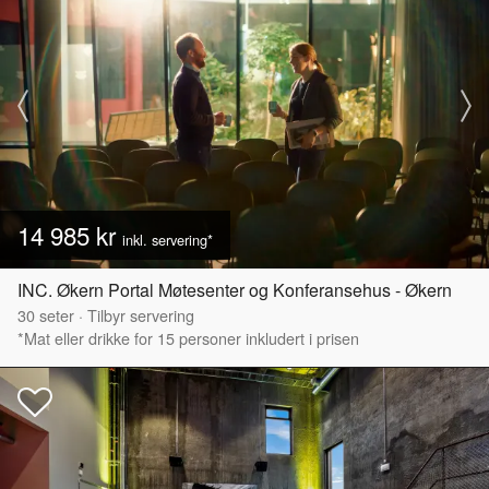
14 985 kr
inkl. servering*
INC. Økern Portal Møtesenter og Konferansehus - Økern
30
seter
·
Tilbyr servering
*Mat eller drikke for 15 personer inkludert i prisen