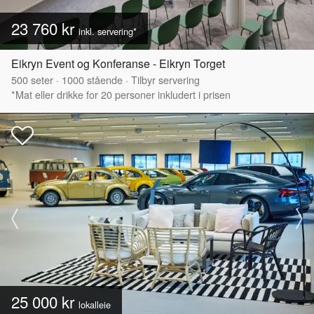
23 760 kr
inkl. servering*
Eikryn Event og Konferanse - Eikryn Torget
500
seter
·
1000
stående
·
Tilbyr servering
*Mat eller drikke for 20 personer inkludert i prisen
25 000 kr
lokalleie