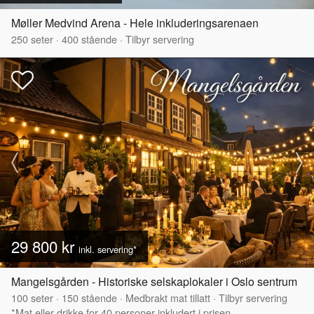
Møller Medvind Arena - Hele inkluderingsarenaen
250
seter
·
400
stående
·
Tilbyr servering
29 800 kr
inkl. servering*
Mangelsgården - Historiske selskaplokaler i Oslo sentrum
100
seter
·
150
stående
·
Medbrakt mat tillatt
·
Tilbyr servering
*Mat eller drikke for 40 personer inkludert i prisen