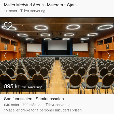
Møller Medvind Arena - Møterom 1 Sjamil
12
seter
·
Tilbyr servering
895 kr
inkl. servering*
Samfunnssalen - Samfunnssalen
640
seter
·
700
stående
·
Tilbyr servering
*Mat eller drikke for 1 personer inkludert i prisen