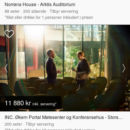
Norrøna House - Arktis Auditorium
88
seter
·
200
stående
·
Tilbyr servering
*Mat eller drikke for 1 personer inkludert i prisen
11 880 kr
inkl. servering*
INC. Økern Portal Møtesenter og Konferansehus - Storsalen
200
seter
·
Tilbyr servering
*Mat eller drikke for 10 personer inkludert i prisen