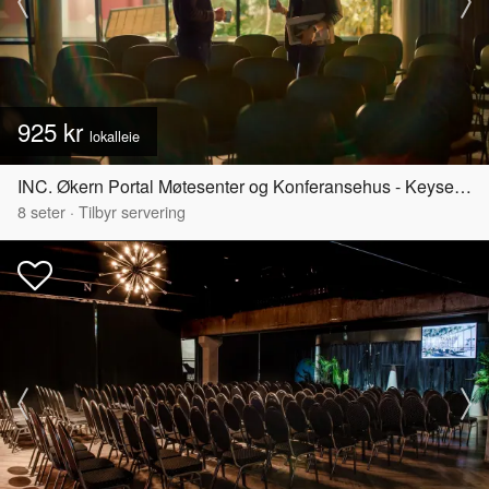
925 kr
lokalleie
INC. Økern Portal Møtesenter og Konferansehus - Keyserløkka
8
seter
·
Tilbyr servering