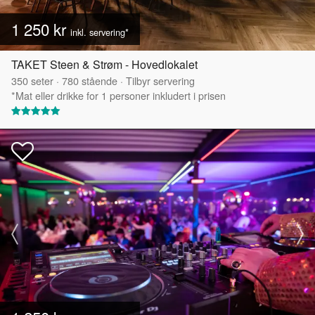
1 250 kr
inkl. servering*
TAKET Steen & Strøm - Hovedlokalet
350
seter
·
780
stående
·
Tilbyr servering
*Mat eller drikke for 1 personer inkludert i prisen