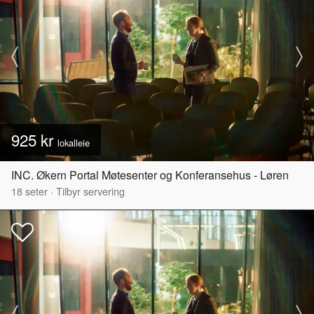
925 kr
lokalleie
INC. Økern Portal Møtesenter og Konferansehus - Løren
18
seter
·
Tilbyr servering