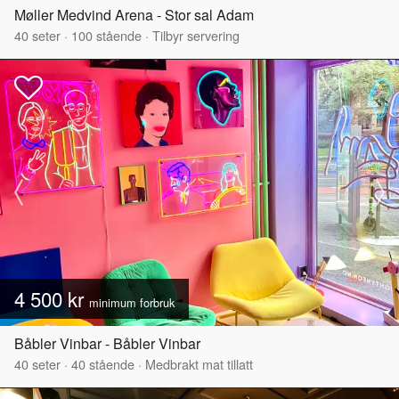
Møller Medvind Arena - Stor sal Adam
40
seter
·
100
stående
·
Tilbyr servering
4 500 kr
minimum forbruk
Båbler Vinbar - Båbler Vinbar
40
seter
·
40
stående
·
Medbrakt mat tillatt