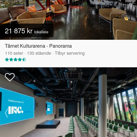
21 875 kr
lokalleie
Tårnet Kulturarena - Panorama
110
seter
·
130
stående
·
Tilbyr servering