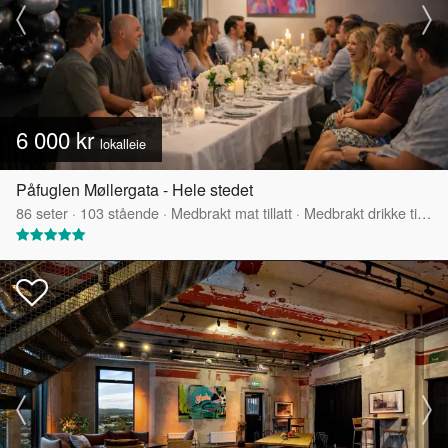
6 000 kr
lokalleie
Påfuglen Møllergata - Hele stedet
86
seter
·
103
stående
·
Medbrakt mat tillatt
·
Medbrakt drikke tillatt