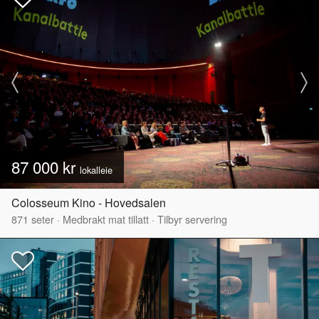
87 000 kr
lokalleie
Colosseum Kino - Hovedsalen
871
seter
·
Medbrakt mat tillatt
·
Tilbyr servering