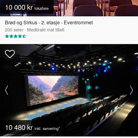
10 000 kr
lokalleie
Brød og Sirkus - 2. etasje - Eventrommet
200
seter
·
Medbrakt mat tillatt
10 480 kr
inkl. servering*