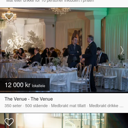
12 000 kr
lokalleie
The Venue - The Venue
350
seter
·
500
stående
·
Medbrakt mat tillatt
·
Medbrakt drikke tillatt