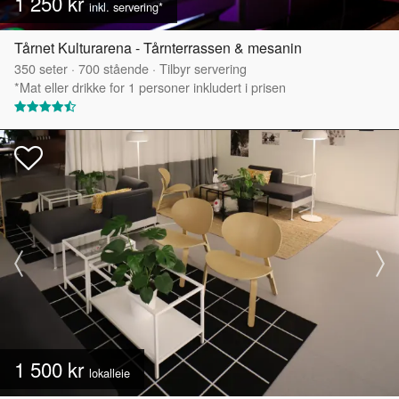
1 250 kr
inkl. servering*
Tårnet Kulturarena - Tårnterrassen & mesanin
350
seter
·
700
stående
·
Tilbyr servering
*Mat eller drikke for 1 personer inkludert i prisen
1 500 kr
lokalleie