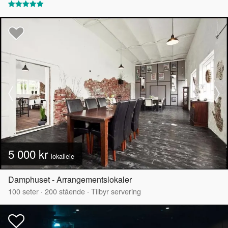
5 000 kr
lokalleie
Damphuset - Arrangementslokaler
100
seter
·
200
stående
·
Tilbyr servering