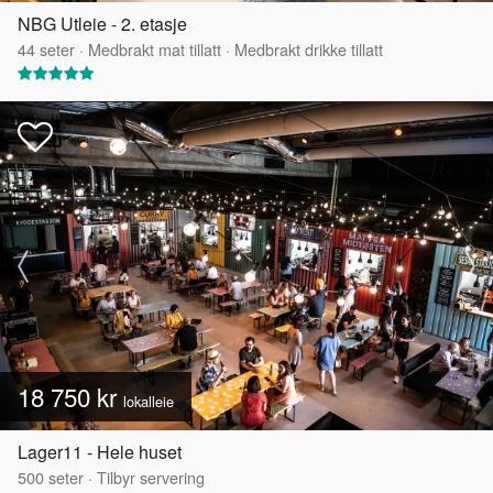
NBG Utleie - 2. etasje
44
seter
·
Medbrakt mat tillatt
·
Medbrakt drikke tillatt
18 750 kr
lokalleie
Lager11 - Hele huset
500
seter
·
Tilbyr servering