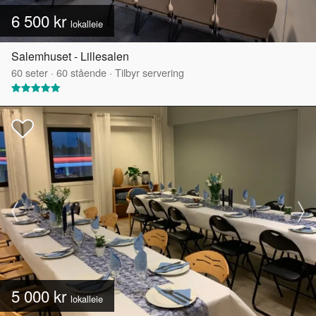
6 500 kr
lokalleie
Salemhuset - Lillesalen
60
seter
·
60
stående
·
Tilbyr servering
5 000 kr
lokalleie