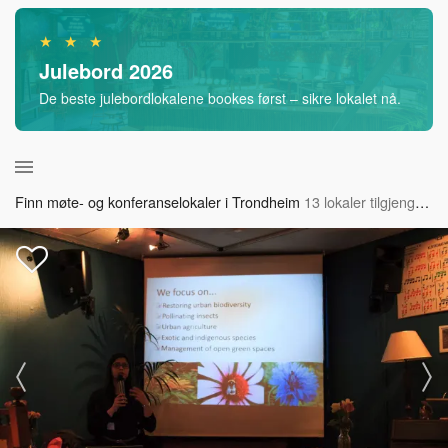
★ ★ ★
Julebord 2026
De beste julebordlokalene bookes først – sikre lokalet nå.
Finn møte- og konferanselokaler i Trondheim
13 lokaler tilgjengelig