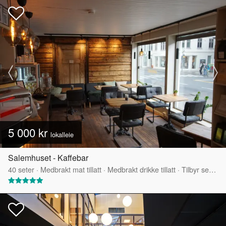
5 000 kr
lokalleie
Salemhuset - Kaffebar
40
seter
·
Medbrakt mat tillatt
·
Medbrakt drikke tillatt
·
Tilbyr servering