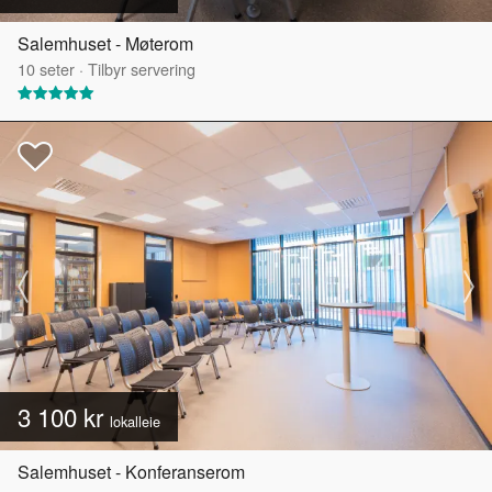
Salemhuset - Møterom
10
seter
·
Tilbyr servering
3 100 kr
lokalleie
Salemhuset - Konferanserom