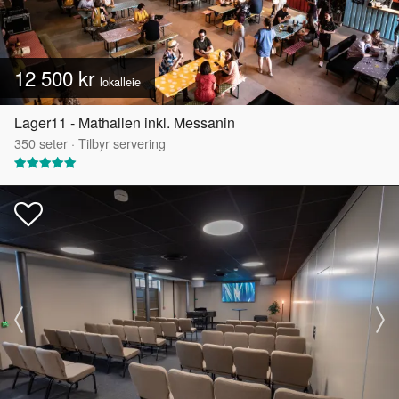
12 500 kr
lokalleie
Lager11 - Mathallen inkl. Messanin
350
seter
·
Tilbyr servering