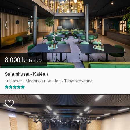
8 000 kr
lokalleie
Salemhuset - Kaféen
100
seter
·
Medbrakt mat tillatt
·
Tilbyr servering