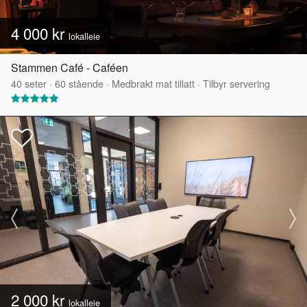
4 000 kr
lokalleie
Stammen Café - Caféen
40
seter
·
60
stående
·
Medbrakt mat tillatt
·
Tilbyr servering
2 000 kr
lokalleie