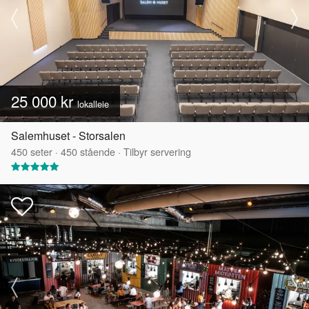
25 000 kr
lokalleie
Salemhuset - Storsalen
450
seter
·
450
stående
·
Tilbyr servering