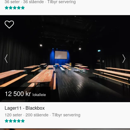
36
seter
·
36
stående
·
Tilbyr servering
12 500 kr
lokalleie
Lager11 - Blackbox
120
seter
·
200
stående
·
Tilbyr servering