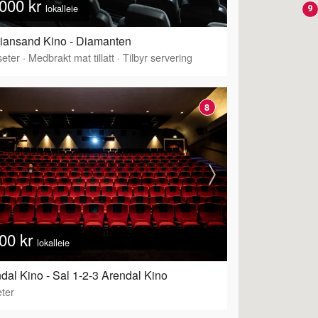
000 kr
lokalleie
9
tiansand Kino - Diamanten
eter
·
Medbrakt mat tillatt
·
Tilbyr servering
8
00 kr
lokalleie
dal Kino - Sal 1-2-3 Arendal Kino
ter