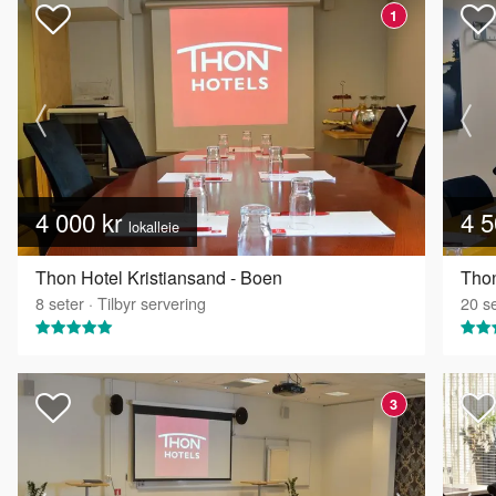
1
4 000 kr
4 5
lokalleie
Thon Hotel Kristiansand - Boen
Thon
8
seter
·
Tilbyr servering
20
se
3