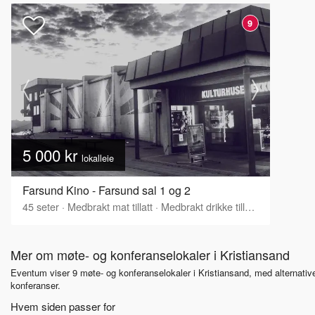
9
5 000 kr
lokalleie
Farsund Kino - Farsund sal 1 og 2
45
seter
·
Medbrakt mat tillatt
·
Medbrakt drikke tillatt
·
Tilbyr serv
Mer om møte- og konferanselokaler i Kristiansand
Eventum viser 9 møte- og konferanselokaler i Kristiansand, med alternativ
konferanser.
Hvem siden passer for