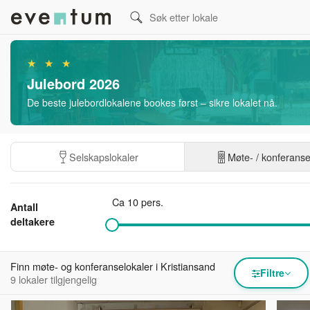
★ ★ ★
Julebord 2026
De beste julebordlokalene bookes først – sikre lokalet nå.
Selskapslokaler
Møte- / konferans
Ca 10 pers.
Antall
deltakere
Finn møte- og konferanselokaler i Kristiansand
Filtre
9 lokaler tilgjengelig