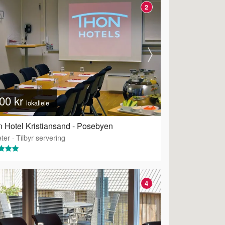
2
00 kr
lokalleie
 Hotel Kristiansand - Posebyen
ter
·
Tilbyr servering
4