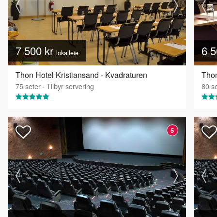
7 500 kr
6 5
lokalleie
Thon Hotel Kristiansand - Kvadraturen
Thon
75
seter
·
Tilbyr servering
80
se
5