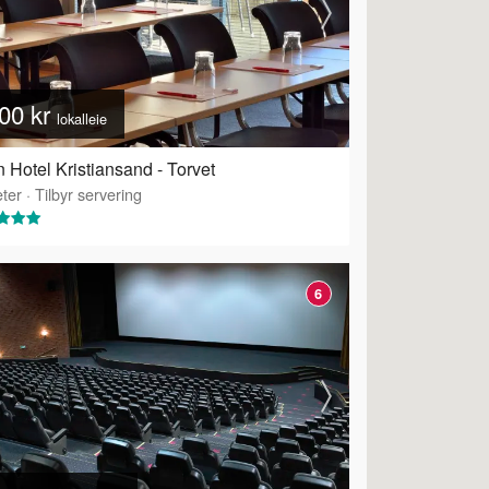
00 kr
lokalleie
 Hotel Kristiansand - Torvet
ter
·
Tilbyr servering
6