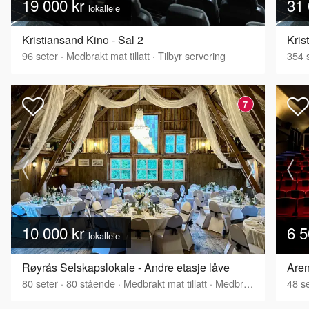
19 000 kr
31 
lokalleie
Kristiansand Kino - Sal 2
Kris
96
seter
·
Medbrakt mat tillatt
·
Tilbyr servering
354
s
7
10 000 kr
6 5
lokalleie
Røyrås Selskapslokale - Andre etasje låve
Aren
80
seter
·
80
stående
·
Medbrakt mat tillatt
·
Medbrakt drikke tillatt
48
se