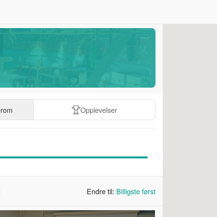
erom
Opplevelser
Endre til:
Billigste først