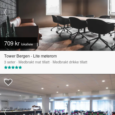
709 kr
lokalleie
Tower Bergen - Lite møterom
3
seter
·
Medbrakt mat tillatt
·
Medbrakt drikke tillatt