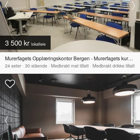
3 500 kr
lokalleie
Murerfagets Opplæringskontor Bergen - Murerfagets kurs- og møtelokaler
24
seter
·
30
stående
·
Medbrakt mat tillatt
·
Medbrakt drikke tillatt