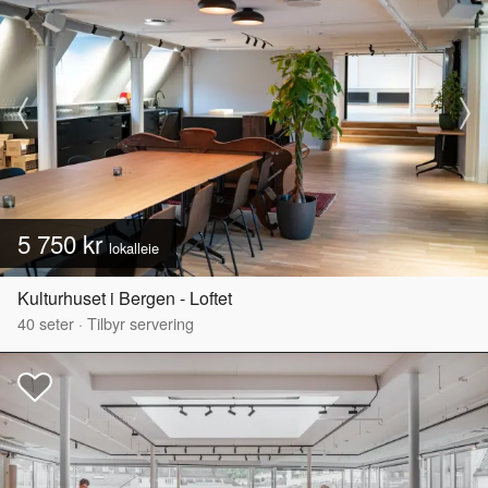
5 750 kr
lokalleie
Kulturhuset i Bergen - Loftet
40
seter
·
Tilbyr servering