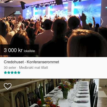
3 000 kr
lokalleie
Credohuset - Konferanserommet
30
seter
·
Medbrakt mat tillatt