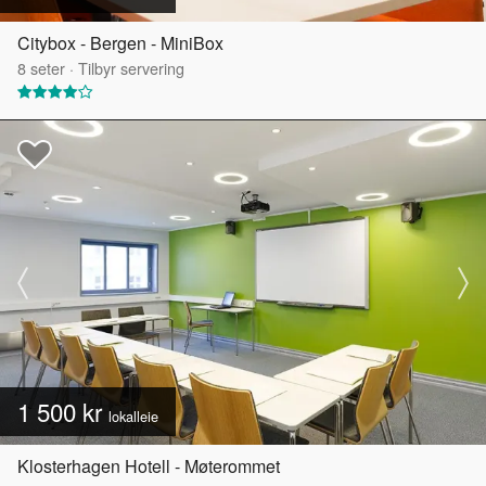
Citybox - Bergen - MiniBox
8
seter
·
Tilbyr servering
1 500 kr
lokalleie
Klosterhagen Hotell - Møterommet