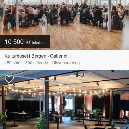
10 500 kr
lokalleie
Kulturhuset i Bergen - Galleriet
150
seter
·
300
stående
·
Tilbyr servering