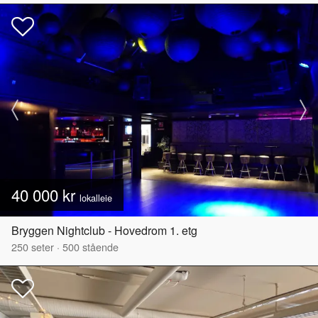
40 000 kr
lokalleie
Bryggen Nightclub - Hovedrom 1. etg
250
seter
·
500
stående