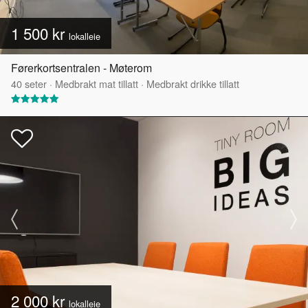
1 500 kr
lokalleie
Førerkortsentralen - Møterom
40
seter
·
Medbrakt mat tillatt
·
Medbrakt drikke tillatt
2 000 kr
lokalleie