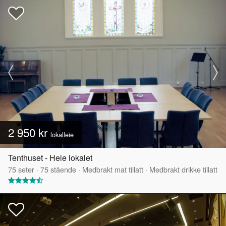
2 950 kr
lokalleie
Tenthuset - Hele lokalet
75
seter
·
75
stående
·
Medbrakt mat tillatt
·
Medbrakt drikke tillatt