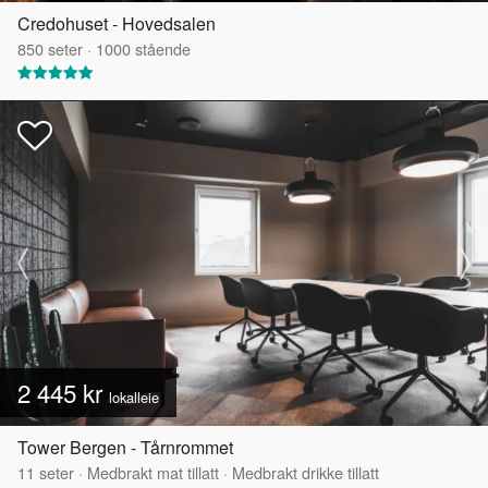
Credohuset - Hovedsalen
850
seter
·
1000
stående
2 445 kr
lokalleie
Tower Bergen - Tårnrommet
11
seter
·
Medbrakt mat tillatt
·
Medbrakt drikke tillatt