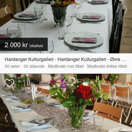
2 000 kr
lokalleie
Hardanger Kulturgalleri - Hardanger Kulturgalleri - Øvre del
20
seter
·
30
stående
·
Medbrakt mat tillatt
·
Medbrakt drikke tillatt