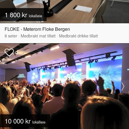
1 800 kr
lokalleie
FLOKE - Møterom Floke Bergen
8
seter
·
Medbrakt mat tillatt
·
Medbrakt drikke tillatt
10 000 kr
lokalleie