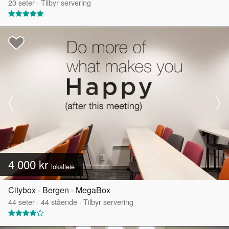
20
seter
·
Tilbyr servering
4 000 kr
lokalleie
Citybox - Bergen - MegaBox
44
seter
·
44
stående
·
Tilbyr servering