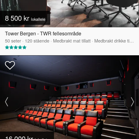
8 500 kr
lokalleie
Tower Bergen - TWR fellesområde
50
seter
·
120
stående
·
Medbrakt mat tillatt
·
Medbrakt drikke tillatt
16 000 kr