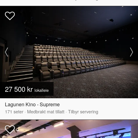
27 500 kr
lokalleie
Lagunen Kino - Supreme
171
seter
·
Medbrakt mat tillatt
·
Tilbyr servering