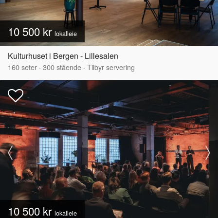
10 500 kr
lokalleie
Kulturhuset i Bergen - Lillesalen
160
seter
·
300
stående
·
Tilbyr servering
10 500 kr
lokalleie